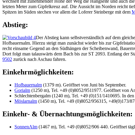
wechselt mit zunehmender Höhe der Weg die Hangseite und auch die Si
letzten Meter zum Gipfelkreuz auf. Die Aussicht im Norden reicht ti
Spitzen im Süden stechen vor allem die Loferer Steinberge mit dem
M
Abstieg:
Der Abstieg kann selbstverständlich auf dem gleiche
Hofbauernalm. Hierzu steigt man zunächst wieder bis zur Gipfelst
recht einsame Gegend an den Südhängen der Scheibenwand, Bauernw
Dort folgt man talauswärts dem Bach bis zur ST 2093. Entlang der S
9502
zurück nach Aschau fahren.
Einkehrmöglichkeiten:
Hofbauernalm
(1379 m). Geöffnet von Juni bis September.
Gorialm
(1250 m), Tel. +49 (0)8052/9511977. Geöffnet von A
Schlechtenbergalm (1240 m), Tel. +49 (0)151/1410695. In den
Möslarnalm
(1450 m), Tel. +49 (0)8052/956315, +49(0)173/87
Einkehr- & Übernachtungsmöglichkeiten:
SonnenAlm
(1467 m), Tel. +49 (0)8052/906 440. Geöffnet tägl