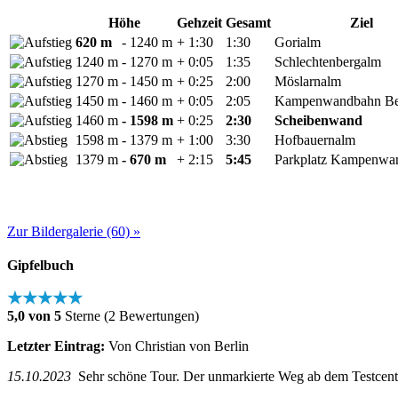
Höhe
Gehzeit
Gesamt
Ziel
620 m
- 1240 m
+ 1:30
1:30
Gorialm
1240 m
- 1270 m
+ 0:05
1:35
Schlechtenbergalm
1270 m
- 1450 m
+ 0:25
2:00
Möslarnalm
1450 m
- 1460 m
+ 0:05
2:05
Kampenwandbahn Ber
1460 m
- 1598 m
+ 0:25
2:30
Scheibenwand
1598 m
- 1379 m
+ 1:00
3:30
Hofbauernalm
1379 m
- 670 m
+ 2:15
5:45
Parkplatz Kampenwa
Zur Bildergalerie (60) »
Gipfelbuch
★★★★★
5,0 von 5
Sterne (2 Bewertungen)
Letzter Eintrag:
Von Christian von Berlin
15.10.2023
Sehr schöne Tour. Der unmarkierte Weg ab dem Testcenter 