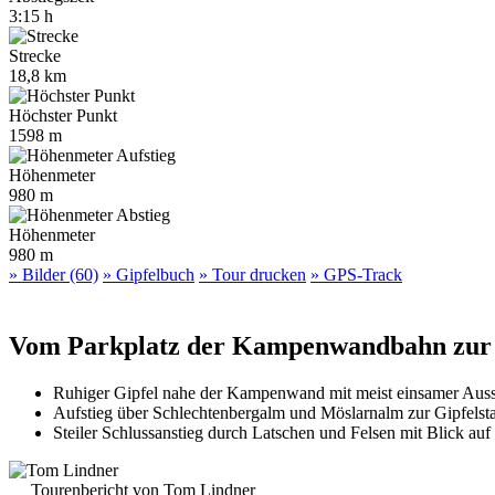
3:15 h
Strecke
18,8 km
Höchster Punkt
1598 m
Höhenmeter
980 m
Höhenmeter
980 m
» Bilder (60)
» Gipfelbuch
» Tour drucken
» GPS-Track
Vom Parkplatz der Kampenwandbahn zur
Ruhiger Gipfel nahe der Kampenwand mit meist einsamer Auss
Aufstieg über Schlechtenbergalm und Möslarnalm zur Gipfelsta
Steiler Schlussanstieg durch Latschen und Felsen mit Blick au
Tourenbericht von Tom Lindner