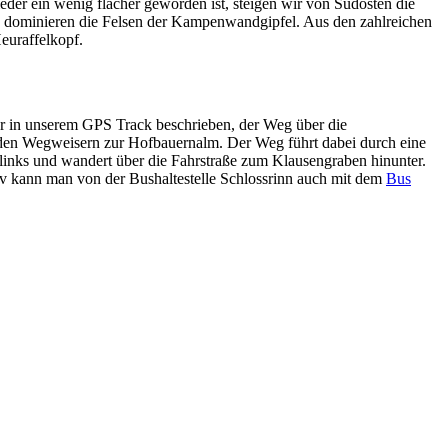
der ein wenig flacher geworden ist, steigen wir von Südosten die
ten dominieren die Felsen der Kampenwandgipfel. Aus den zahlreichen
euraffelkopf.
hier in unserem GPS Track beschrieben, der Weg über die
den Wegweisern zur Hofbauernalm. Der Weg führt dabei durch eine
ks und wandert über die Fahrstraße zum Klausengraben hinunter.
iv kann man von der Bushaltestelle Schlossrinn auch mit dem
Bus