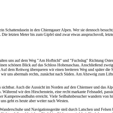
Schattendasein in den Chiemgauer Alpen. Wer sie dennoch besucht, wir
. Die letzten Meter bis zum Gipfel sind zwar etwas anspruchsvoll, letz
d halten uns auf dem Weg "Am Hofbichl" und "Fuchslug" Richtung Ost
en schönen Blick auf das Schloss Hohenaschau. Anschließend zweigt l
. Auf dem Reitweg überqueren wir einen breiteren Weg und später die 
ten wir uns abermals rechts, zunächst nach Süden. Am Abzweig zum Lifts
ts sichtbar. Auch die Aussicht im Norden auf den Chiemsee und das Al
. Während wir den Hirschenstein, eine recht markante Felsnadel, passie
 der Kampenwandbahn erreicht. Viele Seilbahnbesucher wandern von h
r uns geht es heute aber weiter nach Westen.
r Wanderschuhe und Navigationsgeräte steil durch Latschen und Felsen