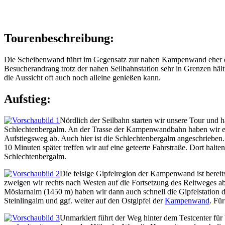
Tourenbeschreibung:
Die Scheibenwand führt im Gegensatz zur nahen Kampenwand eher ein 
Besucherandrang trotz der nahen Seilbahnstation sehr in Grenzen hält
die Aussicht oft auch noch alleine genießen kann.
Aufstieg:
Nördlich der Seilbahn starten wir unsere Tour un
Schlechtenbergalm. An der Trasse der Kampenwandbahn haben wir ein
Aufstiegsweg ab. Auch hier ist die Schlechtenbergalm angeschrieben
10 Minuten später treffen wir auf eine geteerte Fahrstraße. Dort hal
Schlechtenbergalm.
Die felsige Gipfelregion der Kampenwand ist berei
zweigen wir rechts nach Westen auf die Fortsetzung des Reitweges ab
Möslarnalm (1450 m) haben wir dann auch schnell die Gipfelstation
Steinlingalm und ggf. weiter auf den Ostgipfel der
Kampenwand
. Fü
Unmarkiert führt der Weg hinter dem Testcenter fü