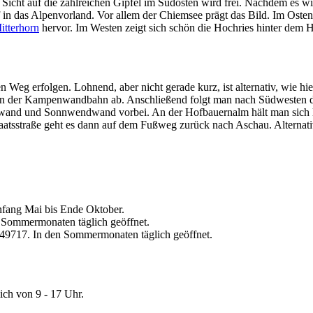
cht auf die zahlreichen Gipfel im Südosten wird frei. Nachdem es wie
ef in das Alpenvorland. Vor allem der Chiemsee prägt das Bild. Im Os
itterhorn
hervor. Im Westen zeigt sich schön die Hochries hinter dem H
n Weg erfolgen. Lohnend, aber nicht gerade kurz, ist alternativ, wie 
ation der Kampenwandbahn ab. Anschließend folgt man nach Südwesten 
and und Sonnwendwand vorbei. An der Hofbauernalm hält man sich lin
taatsstraße geht es dann auf dem Fußweg zurück nach Aschau. Alternat
nfang Mai bis Ende Oktober.
 Sommermonaten täglich geöffnet.
49717. In den Sommermonaten täglich geöffnet.
ich von 9 - 17 Uhr.