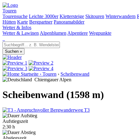
Touren
Tourensuche
Leichte 3000er
Klettersteige
Skitouren
Winterwandern
Hütten
Karte
Bergpartner
Panoramabilder
Wetter & Infos
Wetter & Lawinen
Alpenblumen
Alpentiere
Wegpunkte
Startseite
›
Touren
›
Scheibenwand
Chiemgauer Alpen
Scheibenwand (1598 m)
T3
Aufstiegszeit
2:30 h
Abstiegszeit