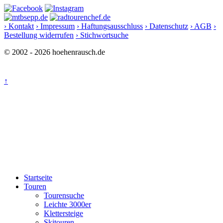
› Kontakt
› Impressum
› Haftungsausschluss
› Datenschutz
› AGB
›
Bestellung widerrufen
› Stichwortsuche
© 2002 - 2026 hoehenrausch.de
↑
Startseite
Touren
Tourensuche
Leichte 3000er
Klettersteige
Skitouren