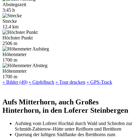
Abstiegszeit
3:45 h
Strecke
12,4 km
Höchster Punkt
2506 m
Höhenmeter
1700 m
Höhenmeter
1700 m
» Bilder (49)
» Gipfelbuch
» Tour drucken
» GPS-Track
Aufs Mitterhorn, auch Großes
Hinterhorn, in den Loferer Steinbergen
Aufstieg vom Loferer Hochtal durch Wald und Schrofen zur
Schmidt-Zabierow-Hütte unter Reifhorn und Breithorn
Querung der luftigen Südflanke des Breithorns zum