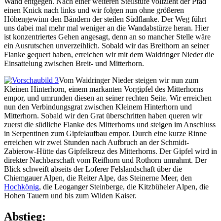
Wand entgegen. Nach einer weiteren Steilstufe vollzieht der Pfad
einen Knick nach links und wir folgen nun ohne größeren
Höhengewinn den Bändern der steilen Südflanke. Der Weg führt
uns dabei mal mehr mal weniger an die Wandabstürze heran. Hier
ist konzentriertes Gehen angesagt, denn an so mancher Stelle wäre
ein Ausrutschen unverzeihlich. Sobald wir das Breithorn an seiner
Flanke gequert haben, erreichen wir mit dem Waidringer Nieder die
Einsattelung zwischen Breit- und Mitterhorn.
Vom Waidringer Nieder steigen wir nun zum
Kleinen Hinterhorn, einem markanten Vorgipfel des Mitterhorns
empor, und umrunden diesen an seiner rechten Seite. Wir erreichen
nun den Verbindungsgrat zwischen Kleinem Hinterhorn und
Mitterhorn. Sobald wir den Grat überschritten haben queren wir
zuerst die südliche Flanke des Mitterhorns und steigen im Anschluss
in Serpentinen zum Gipfelaufbau empor. Durch eine kurze Rinne
erreichen wir zwei Stunden nach Aufbruch an der Schmidt-
Zabierow-Hütte das Gipfelkreuz des Mitterhorns. Der Gipfel wird in
direkter Nachbarschaft vom Reifhorn und Rothorn umrahmt. Der
Blick schweift abseits der Loferer Felslandschaft über die
Chiemgauer Alpen, die Reiter Alpe, das Steinerne Meer, den
Hochkönig
, die Leoganger Steinberge, die Kitzbüheler Alpen, die
Hohen Tauern und bis zum Wilden Kaiser.
Abstieg: