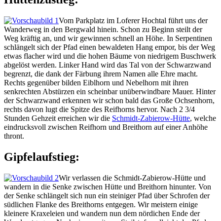
Vom Parkplatz im Loferer Hochtal führt uns der
Wanderweg in den Bergwald hinein. Schon zu Beginn steilt der
Weg kräftig an, und wir gewinnen schnell an Höhe. In Serpentinen
schlängelt sich der Pfad einen bewaldeten Hang empor, bis der Weg
etwas flacher wird und die hohen Bäume von niedrigem Buschwerk
abgelöst werden. Linker Hand wird das Tal von der Schwarzwand
begrenzt, die dank der Färbung ihrem Namen alle Ehre macht.
Rechts gegenüber bilden Eiblhorn und Nebelhorn mit ihren
senkrechten Abstürzen ein scheinbar unüberwindbare Mauer. Hinter
der Schwarzwand erkennen wir schon bald das Große Ochsenhorn,
rechts davon lugt die Spitze des Reifhorns hervor. Nach 2 3/4
Stunden Gehzeit erreichen wir die
Schmidt-Zabierow-Hütte
, welche
eindrucksvoll zwischen Reifhorn und Breithorn auf einer Anhöhe
thront.
Gipfelaufstieg:
Wir verlassen die Schmidt-Zabierow-Hütte und
wandern in die Senke zwischen Hütte und Breithorn hinunter. Von
der Senke schlängelt sich nun ein steiniger Pfad über Schrofen der
südlichen Flanke des Breithorns entgegen. Wir meistern einige
kleinere Kraxeleien und wandern nun dem nördichen Ende der