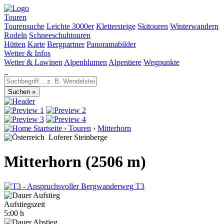
Touren
Tourensuche
Leichte 3000er
Klettersteige
Skitouren
Winterwandern
Rodeln
Schneeschuhtouren
Hütten
Karte
Bergpartner
Panoramabilder
Wetter & Infos
Wetter & Lawinen
Alpenblumen
Alpentiere
Wegpunkte
Startseite
›
Touren
›
Mitterhorn
Loferer Steinberge
Mitterhorn (2506 m)
T3
Aufstiegszeit
5:00 h