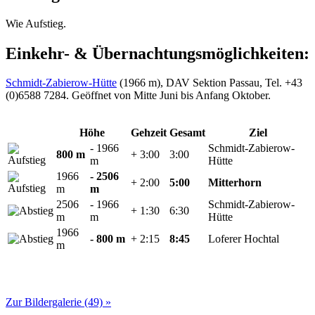
Wie Aufstieg.
Einkehr- & Übernachtungsmöglichkeiten:
Schmidt-Zabierow-Hütte
(1966 m), DAV Sektion Passau, Tel. +43
(0)6588 7284. Geöffnet von Mitte Juni bis Anfang Oktober.
Höhe
Gehzeit
Gesamt
Ziel
- 1966
Schmidt-Zabierow-
800 m
+ 3:00
3:00
m
Hütte
1966
- 2506
+ 2:00
5:00
Mitterhorn
m
m
2506
- 1966
Schmidt-Zabierow-
+ 1:30
6:30
m
m
Hütte
1966
- 800 m
+ 2:15
8:45
Loferer Hochtal
m
Zur Bildergalerie (49) »