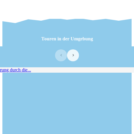
Touren in der Umgebung
‹
›
g durch die...