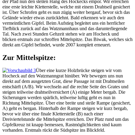
der Pfad nun den steilen Hang des Hockecks empor. Wir erreichen
eine erste leichte Kletterstelle, welche mit einem Drahtseil gesichert
ist. Über Schrofen geht es nun zügig weiter bergauf, bevor sich das
Gelände wieder etwas zurücklehnt. Bald erkennen wir auch den
vermeintlichen Gipfel. Beim Aufstieg begleitet uns ein herrlicher
Tiefblick zurück auf das Watzmannhaus und das darunterliegende
Tal. Nach zwei Stunden Gehzeit stehen wir am Hocheck und
blicken erstmals zur schroffen Mittelspitze. Das Biwak, welches sich
direkt am Gipfel befindet, wurde 2007 komplett erneuert.
Zur Mittelspitze:
Über eine kurze Holzbrücke steigen wir vom
Hocheck auf den Watzmanngrat hinüber. Wir bewegen uns nun
direkt auf dem ausgetzten Grat, diese Passage ist mit Drahtseilen
entschärft (A/B). Wir wechseln auf die rechte Seite des Grates und
steigen teilweise drahtseilversichert (A) einige Meter bergab. Die
Sicherungen werden spärlich, teilweise luftig geht es nun in
Richtung Mittelspitze. Über eine breite und steile Rampe (gesichert,
A) geht es bergan. Hinterhalb der Rampe steigen wir kurz bergab,
bevor wir über eine finale Kletterstelle (B) nach einer
Dreiviertelstunde die Mittelspitze erreichen. Der Platz rund um das
Gipfelkreuz ist knapp bemessen, Rastmöglichkeiten sind kaum
vorhanden. Erstmals rückt die Südspitze ins Blickfeld.