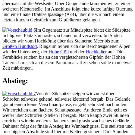
abermals auf die Westseite. Über Gehgelände kommen wir zu einer
weiteren Kletterstelle. Im Anschluss folgt eine kurze luftige Querung
und eine finale Drahtseilpassage (A/B), über die wir nach einem
letzten kurzen Gehstück zum Gipfelkreuz gelangen.
Im Gegensatz zur Mittelspitze bietet die Südspitze
richtig viel Platz zum rasten, schauen und verweilen. Im Süden
blicken wir vom Hochkönig über das Steinerne Meer bis zum
Großen Hundstod
. Ringsum reihen sich die Berchtesgadener Alpen
wie der Untersberg, der
Hohe Göll
und der
Hochkalter
auf. Die
Fernblicke reichen bis zu den vergletscherten Gipfeln der Hohen
Tauern. Um sich an diesem Panorama satt zu sehen sollte man etwas
Zeit mitbringen.
Abstieg:
Von der Südspitze steigen wir zuerst über
Schrofen teilweise gehend, teilweise kletternd bergab. Das Gelände
gönnt einem keine Verschnaufpause, es geht sehr steil nach unten.
Wir erreichen eine flachere Schuttpassage. An deren Ende geht es
weiter über Schrofen (Stellen I) bergab. Nach kanpp zwei Stunden
erreichen wir ein weiteres flacheres und grasbewachsenes Gelände.
Dahinter folgt der finale Abstieg ins Wimbachgries. Die steilsten und
rutschigsten Abschitte sind hier mit Ketten gesichert. Drei Stunden