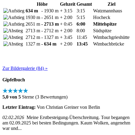
Höhe
Gehzeit
Gesamt
Ziel
634 m
- 1930 m
+ 3:15
3:15
Watzmannhaus
1930 m
- 2651 m
+ 2:00
5:15
Hocheck
2651 m
- 2713 m
+ 0:45
6:00
Mittelspitze
2713 m
- 2712 m
+ 2:00
8:00
Südspitze
2712 m
- 1327 m
+ 3:45
11:45
Wimbachgrieshütte
1327 m
- 634 m
+ 2:00
13:45
Wimbachbrücke
Zur Bildergalerie (84) »
Gipfelbuch
★★★★★
5,0 von 5
Sterne (3 Bewertungen)
Letzter Eintrag:
Von Christian Greiner von Berlin
02.02.2026
Meine Erstbesteigung-Überschreitung. Tour begangen
am 02.09.2025 bei besten Bedingungen. Kaum Wolken, angenehm
war und...