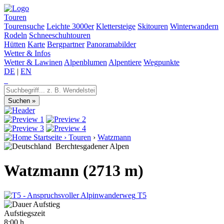
Touren
Tourensuche
Leichte 3000er
Klettersteige
Skitouren
Winterwandern
Rodeln
Schneeschuhtouren
Hütten
Karte
Bergpartner
Panoramabilder
Wetter & Infos
Wetter & Lawinen
Alpenblumen
Alpentiere
Wegpunkte
DE
|
EN
Startseite
›
Touren
›
Watzmann
Berchtesgadener Alpen
Watzmann (2713 m)
T5
Aufstiegszeit
8:00 h