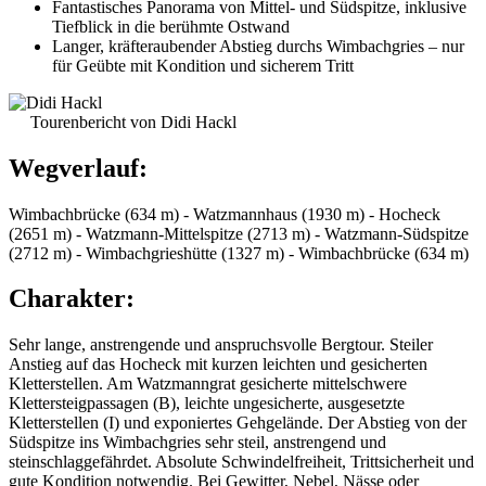
Fantastisches Panorama von Mittel- und Südspitze, inklusive
Tiefblick in die berühmte Ostwand
Langer, kräfteraubender Abstieg durchs Wimbachgries – nur
für Geübte mit Kondition und sicherem Tritt
Tourenbericht von Didi Hackl
Wegverlauf:
Wimbachbrücke (634 m) - Watzmannhaus (1930 m) - Hocheck
(2651 m) - Watzmann-Mittelspitze (2713 m) - Watzmann-Südspitze
(2712 m) - Wimbachgrieshütte (1327 m) - Wimbachbrücke (634 m)
Charakter:
Sehr lange, anstrengende und anspruchsvolle Bergtour. Steiler
Anstieg auf das Hocheck mit kurzen leichten und gesicherten
Kletterstellen. Am Watzmanngrat gesicherte mittelschwere
Klettersteigpassagen (B), leichte ungesicherte, ausgesetzte
Kletterstellen (I) und exponiertes Gehgelände. Der Abstieg von der
Südspitze ins Wimbachgries sehr steil, anstrengend und
steinschlaggefährdet. Absolute Schwindelfreiheit, Trittsicherheit und
gute Kondition notwendig. Bei Gewitter, Nebel, Nässe oder