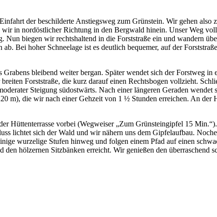
Einfahrt der beschilderte Anstiegsweg zum Grünstein. Wir gehen also 
 wir in nordöstlicher Richtung in den Bergwald hinein. Unser Weg vol
un biegen wir rechtshaltend in die Forststraße ein und wandern über 
 ab. Bei hoher Schneelage ist es deutlich bequemer, auf der Forststraß
es Grabens bleibend weiter bergan. Später wendet sich der Forstweg i
reiten Forststraße, die kurz darauf einen Rechtsbogen vollzieht. Schl
n moderater Steigung südostwärts. Nach einer längeren Geraden wendet 
220 m), die wir nach einer Gehzeit von 1 ½ Stunden erreichen. An der
er Hüttenterrasse vorbei (Wegweiser „Zum Grünsteingipfel 15 Min.“). 
uss lichtet sich der Wald und wir nähern uns dem Gipfelaufbau. Noche
r einige wurzelige Stufen hinweg und folgen einem Pfad auf einen schw
nd den hölzernen Sitzbänken erreicht. Wir genießen den überraschend 