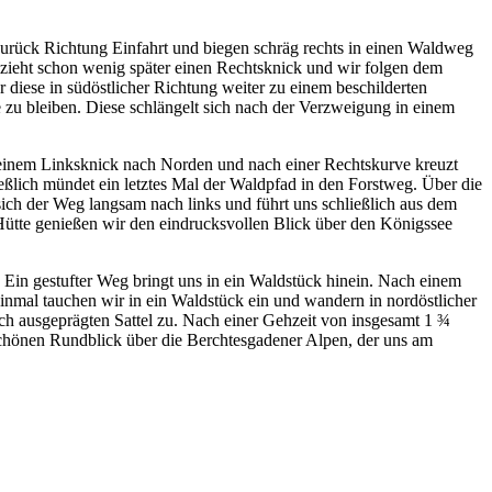
zurück Richtung Einfahrt und biegen schräg rechts in einen Waldweg
lzieht schon wenig später einen Rechtsknick und wir folgen dem
diese in südöstlicher Richtung weiter zu einem beschilderten
e zu bleiben. Diese schlängelt sich nach der Verzweigung in einem
n einem Linksknick nach Norden und nach einer Rechtskurve kreuzt
ießlich mündet ein letztes Mal der Waldpfad in den Forstweg. Über die
sich der Weg langsam nach links und führt uns schließlich aus dem
 Hütte genießen wir den eindrucksvollen Blick über den Königssee
Ein gestufter Weg bringt uns in ein Waldstück hinein. Nach einem
inmal tauchen wir in ein Waldstück ein und wandern in nordöstlicher
ach ausgeprägten Sattel zu. Nach einer Gehzeit von insgesamt 1 ¾
schönen Rundblick über die Berchtesgadener Alpen, der uns am