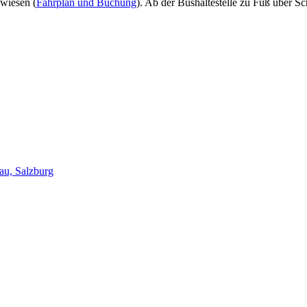
swiesen (
Fahrplan und Buchung
). Ab der Bushaltestelle zu Fuß über 
au, Salzburg