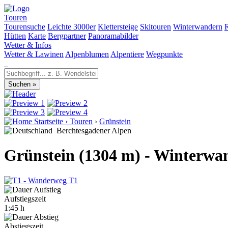
Touren
Tourensuche
Leichte 3000er
Klettersteige
Skitouren
Winterwandern
Hütten
Karte
Bergpartner
Panoramabilder
Wetter & Infos
Wetter & Lawinen
Alpenblumen
Alpentiere
Wegpunkte
Startseite
›
Touren
›
Grünstein
Berchtesgadener Alpen
Grünstein (1304 m) - Winterw
T1
Aufstiegszeit
1:45 h
Abstiegszeit