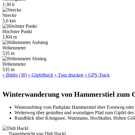
1:30 h
Strecke
5,6 km
Höchster Punkt
1304 m
Höhenmeter
535 m
Höhenmeter
535 m
» Bilder (30)
» Gipfelbuch
» Tour drucken
» GPS-Track
Winterwanderung von Hammerstiel zum G
Winteraufstieg vom Parkplatz Hammerstiel über Forstweg oder
Weiterweg über gestuften und wurzeligen Pfad zum Gipfel des
Rundblick über Königssee, Watzmann, Hochkalter, Hohen Gö
Tourenbericht von Didi Hackl