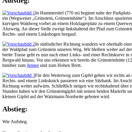
Aufstieg:
In Hammerstiel (770 m) beginnt nahe der Parkplatz-
ein (Wegweiser „Grünstein, Grünsteinhütte“). Im Anschluss spazieren
kurvigen Waldweg vorbei an einem Holzlagerplatz zu einem Querweg. N
Abzweig. An dieser Stelle zweigt linkshaltend der Pfad zum Grünstein
Rechts- und einem Linksbogen bergauf.
In südöstlicher Richtung wandern wir oberhalb ein
der Waldpfad zum Grünstein unseren Weg. Wir bleiben weiter auf der b
breite Trasse geht es nun nach einer Links- und einer Rechtskurve i
Bergwald hinaus. Vor uns erkennen wir bereits die Grünsteinhütte (1
hinüber zum
Jenner
und zum Hohen Brett.
Für den Weiterweg zum Gipfel gehen wir rechts an d
Rechts- und einem Linksknick passieren wir eine Sitzbank. Im Anschl
Richtung weiter aufwärts. Schließlich steigen wir rechtshaltend übe
Stunden haben wir den Grünsteingipfel mit seinen beiden Marterln u
kleinen Gipfel auf der Watzmann-Nordseite geboten wird.
Abstieg:
Wie Aufstieg.