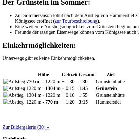
Der Grünstein im Sommer:
Zur Sommersaison lohnt nach dem Anstieg von Hammerstiel zu
Königssee eröffnet (
zur Tourbeschreibung
).
Eine weiterere Aufstiegsmöglichkeit zum Grünstein beginnt a
Freunde der rassigen Eisenwege können vom Königssee auch 
Einkehrmöglichkeiten:
Unterwegs gibt es keine Einkehrmöglichkeiten.
Höhe
Gehzeit
Gesamt
Ziel
770 m
- 1220 m
+ 1:30
1:30
Grünsteinhütte
1220 m
- 1304 m
+ 0:15
1:45
Grünstein
1304 m
- 1220 m
+ 0:10
1:55
Grünsteinhütte
1220 m
- 770 m
+ 1:20
3:15
Hammerstiel
Zur Bildergalerie (30) »
Gipfelbuch