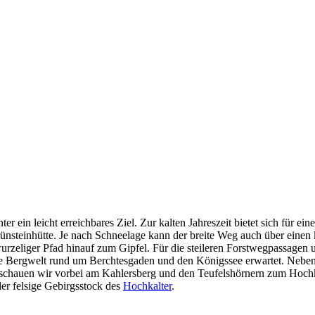
ter ein leicht erreichbares Ziel. Zur kalten Jahreszeit bietet sich für
Grünsteinhütte. Je nach Schneelage kann der breite Weg auch über eine
ls wurzeliger Pfad hinauf zum Gipfel. Für die steileren Forstwegpassagen
ie Bergwelt rund um Berchtesgaden und den Königssee erwartet. Nebe
 schauen wir vorbei am Kahlersberg und den Teufelshörnern zum Hoch
er felsige Gebirgsstock des
Hochkalter
.