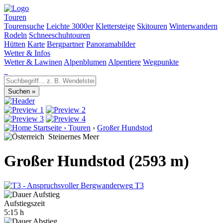
Touren
Tourensuche
Leichte 3000er
Klettersteige
Skitouren
Winterwandern
Rodeln
Schneeschuhtouren
Hütten
Karte
Bergpartner
Panoramabilder
Wetter & Infos
Wetter & Lawinen
Alpenblumen
Alpentiere
Wegpunkte
Startseite
›
Touren
›
Großer Hundstod
Steinernes Meer
Großer Hundstod (2593 m)
T3
Aufstiegszeit
5:15 h