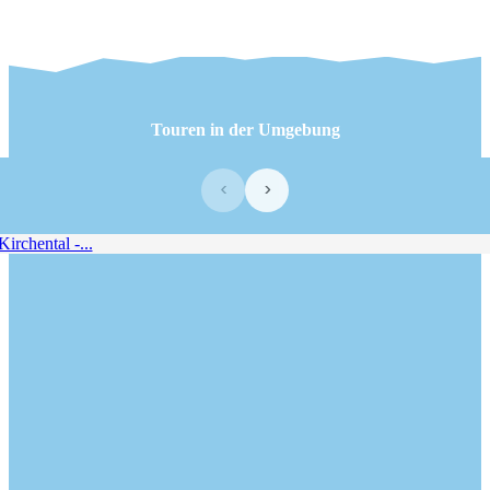
Touren in der Umgebung
‹
›
rchental -...