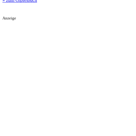
» zum Gipfelbuch
Anzeige