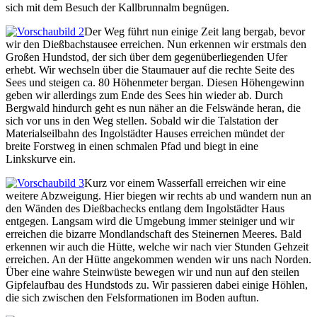
sich mit dem Besuch der Kallbrunnalm begnügen.
Der Weg führt nun einige Zeit lang bergab, bevor
wir den Dießbachstausee erreichen. Nun erkennen wir erstmals den
Großen Hundstod, der sich über dem gegenüberliegenden Ufer
erhebt. Wir wechseln über die Staumauer auf die rechte Seite des
Sees und steigen ca. 80 Höhenmeter bergan. Diesen Höhengewinn
geben wir allerdings zum Ende des Sees hin wieder ab. Durch
Bergwald hindurch geht es nun näher an die Felswände heran, die
sich vor uns in den Weg stellen. Sobald wir die Talstation der
Materialseilbahn des Ingolstädter Hauses erreichen mündet der
breite Forstweg in einen schmalen Pfad und biegt in eine
Linkskurve ein.
Kurz vor einem Wasserfall erreichen wir eine
weitere Abzweigung. Hier biegen wir rechts ab und wandern nun an
den Wänden des Dießbachecks entlang dem Ingolstädter Haus
entgegen. Langsam wird die Umgebung immer steiniger und wir
erreichen die bizarre Mondlandschaft des Steinernen Meeres. Bald
erkennen wir auch die Hütte, welche wir nach vier Stunden Gehzeit
erreichen. An der Hütte angekommen wenden wir uns nach Norden.
Über eine wahre Steinwüste bewegen wir und nun auf den steilen
Gipfelaufbau des Hundstods zu. Wir passieren dabei einige Höhlen,
die sich zwischen den Felsformationen im Boden auftun.