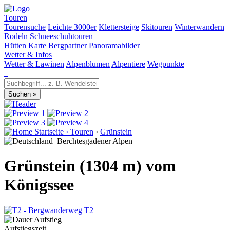
Touren
Tourensuche
Leichte 3000er
Klettersteige
Skitouren
Winterwandern
Rodeln
Schneeschuhtouren
Hütten
Karte
Bergpartner
Panoramabilder
Wetter & Infos
Wetter & Lawinen
Alpenblumen
Alpentiere
Wegpunkte
Startseite
›
Touren
›
Grünstein
Berchtesgadener Alpen
Grünstein (1304 m) vom
Königssee
T2
Aufstiegszeit