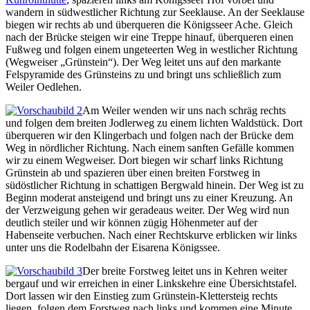
wandern in südwestlicher Richtung zur Seeklause. An der Seeklause
biegen wir rechts ab und überqueren die Königsseer Ache. Gleich
nach der Brücke steigen wir eine Treppe hinauf, überqueren einen
Fußweg und folgen einem ungeteerten Weg in westlicher Richtung
(Wegweiser „Grünstein“). Der Weg leitet uns auf den markante
Felspyramide des Grünsteins zu und bringt uns schließlich zum
Weiler Oedlehen.
Am Weiler wenden wir uns nach schräg rechts
und folgen dem breiten Jodlerweg zu einem lichten Waldstück. Dort
überqueren wir den Klingerbach und folgen nach der Brücke dem
Weg in nördlicher Richtung. Nach einem sanften Gefälle kommen
wir zu einem Wegweiser. Dort biegen wir scharf links Richtung
Grünstein ab und spazieren über einen breiten Forstweg in
südöstlicher Richtung in schattigen Bergwald hinein. Der Weg ist zu
Beginn moderat ansteigend und bringt uns zu einer Kreuzung. An
der Verzweigung gehen wir geradeaus weiter. Der Weg wird nun
deutlich steiler und wir können zügig Höhenmeter auf der
Habenseite verbuchen. Nach einer Rechtskurve erblicken wir links
unter uns die Rodelbahn der Eisarena Königssee.
Der breite Forstweg leitet uns in Kehren weiter
bergauf und wir erreichen in einer Linkskehre eine Übersichtstafel.
Dort lassen wir den Einstieg zum Grünstein-Klettersteig rechts
liegen, folgen dem Forstweg nach links und kommen eine Minute