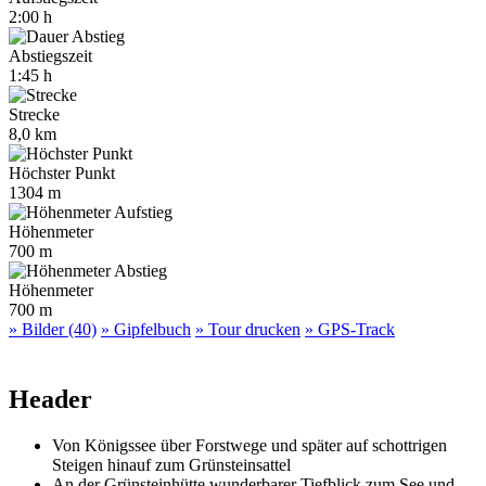
2:00 h
Abstiegszeit
1:45 h
Strecke
8,0 km
Höchster Punkt
1304 m
Höhenmeter
700 m
Höhenmeter
700 m
» Bilder (40)
» Gipfelbuch
» Tour drucken
» GPS-Track
Header
Von Königssee über Forstwege und später auf schottrigen
Steigen hinauf zum Grünsteinsattel
An der Grünsteinhütte wunderbarer Tiefblick zum See und