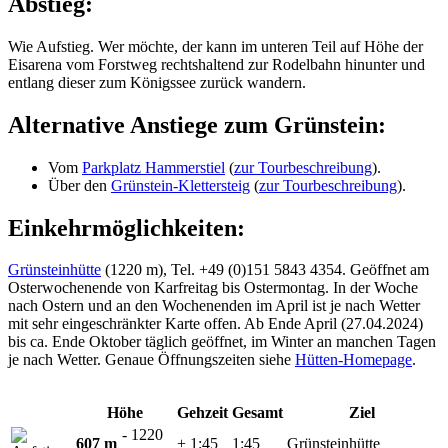
Abstieg:
Wie Aufstieg. Wer möchte, der kann im unteren Teil auf Höhe der
Eisarena vom Forstweg rechtshaltend zur Rodelbahn hinunter und
entlang dieser zum Königssee zurück wandern.
Alternative Anstiege zum Grünstein:
Vom
Parkplatz Hammerstiel
(
zur Tourbeschreibung
).
Über den
Grünstein-Klettersteig
(
zur Tourbeschreibung
).
Einkehrmöglichkeiten:
Grünsteinhütte
(1220 m), Tel. +49 (0)151 5843 4354. Geöffnet am
Osterwochenende von Karfreitag bis Ostermontag. In der Woche
nach Ostern und an den Wochenenden im April ist je nach Wetter
mit sehr eingeschränkter Karte offen. Ab Ende April (27.04.2024)
bis ca. Ende Oktober täglich geöffnet, im Winter an manchen Tagen
je nach Wetter. Genaue Öffnungszeiten siehe
Hütten-Homepage
.
Höhe
Gehzeit
Gesamt
Ziel
- 1220
607 m
+ 1:45
1:45
Grünsteinhütte