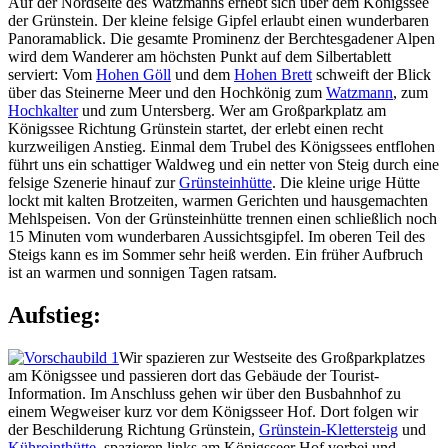
Auf der Nordseite des Watzmanns erhebt sich über dem Königssee
der Grünstein. Der kleine felsige Gipfel erlaubt einen wunderbaren
Panoramablick. Die gesamte Prominenz der Berchtesgadener Alpen
wird dem Wanderer am höchsten Punkt auf dem Silbertablett
serviert: Vom
Hohen Göll
und dem
Hohen Brett
schweift der Blick
über das Steinerne Meer und den Hochkönig zum
Watzmann
, zum
Hochkalter
und zum Untersberg. Wer am Großparkplatz am
Königssee Richtung Grünstein startet, der erlebt einen recht
kurzweiligen Anstieg. Einmal dem Trubel des Königssees entflohen
führt uns ein schattiger Waldweg und ein netter von Steig durch eine
felsige Szenerie hinauf zur
Grünsteinhütte
. Die kleine urige Hütte
lockt mit kalten Brotzeiten, warmen Gerichten und hausgemachten
Mehlspeisen. Von der Grünsteinhütte trennen einen schließlich noch
15 Minuten vom wunderbaren Aussichtsgipfel. Im oberen Teil des
Steigs kann es im Sommer sehr heiß werden. Ein früher Aufbruch
ist an warmen und sonnigen Tagen ratsam.
Aufstieg:
Wir spazieren zur Westseite des Großparkplatzes
am Königssee und passieren dort das Gebäude der Tourist-
Information. Im Anschluss gehen wir über den Busbahnhof zu
einem Wegweiser kurz vor dem Königsseer Hof. Dort folgen wir
der Beschilderung Richtung Grünstein,
Grünstein-Klettersteig
und
Kührointhütte
, spazieren links am Königsseer Hof vorbei und