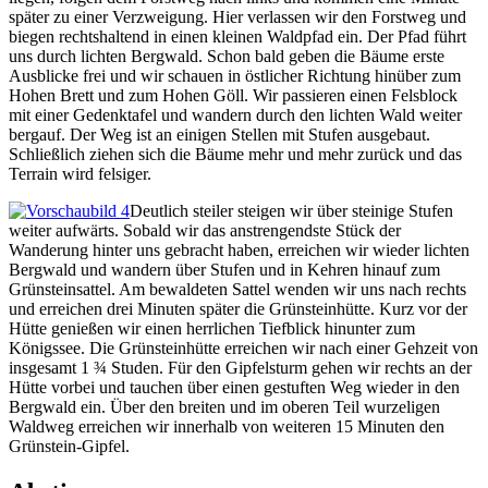
später zu einer Verzweigung. Hier verlassen wir den Forstweg und
biegen rechtshaltend in einen kleinen Waldpfad ein. Der Pfad führt
uns durch lichten Bergwald. Schon bald geben die Bäume erste
Ausblicke frei und wir schauen in östlicher Richtung hinüber zum
Hohen Brett und zum Hohen Göll. Wir passieren einen Felsblock
mit einer Gedenktafel und wandern durch den lichten Wald weiter
bergauf. Der Weg ist an einigen Stellen mit Stufen ausgebaut.
Schließlich ziehen sich die Bäume mehr und mehr zurück und das
Terrain wird felsiger.
Deutlich steiler steigen wir über steinige Stufen
weiter aufwärts. Sobald wir das anstrengendste Stück der
Wanderung hinter uns gebracht haben, erreichen wir wieder lichten
Bergwald und wandern über Stufen und in Kehren hinauf zum
Grünsteinsattel. Am bewaldeten Sattel wenden wir uns nach rechts
und erreichen drei Minuten später die Grünsteinhütte. Kurz vor der
Hütte genießen wir einen herrlichen Tiefblick hinunter zum
Königssee. Die Grünsteinhütte erreichen wir nach einer Gehzeit von
insgesamt 1 ¾ Studen. Für den Gipfelsturm gehen wir rechts an der
Hütte vorbei und tauchen über einen gestuften Weg wieder in den
Bergwald ein. Über den breiten und im oberen Teil wurzeligen
Waldweg erreichen wir innerhalb von weiteren 15 Minuten den
Grünstein-Gipfel.