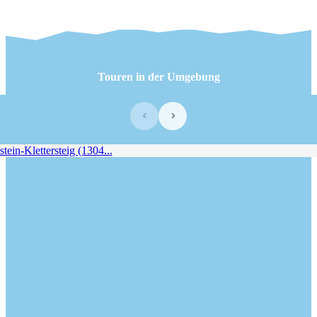
Touren in der Umgebung
‹
›
ein-Klettersteig (1304...