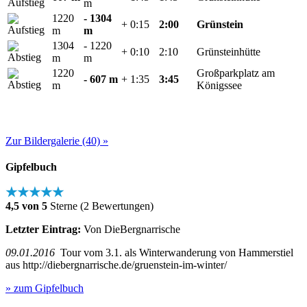
m
1220
- 1304
+ 0:15
2:00
Grünstein
m
m
1304
- 1220
+ 0:10
2:10
Grünsteinhütte
m
m
1220
Großparkplatz am
- 607 m
+ 1:35
3:45
m
Königssee
Zur Bildergalerie (40) »
Gipfelbuch
★★★★★
4,5 von 5
Sterne (2 Bewertungen)
Letzter Eintrag:
Von DieBergnarrische
09.01.2016
Tour vom 3.1. als Winterwanderung von Hammerstiel
aus http://diebergnarrische.de/gruenstein-im-winter/
» zum Gipfelbuch