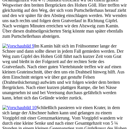
Wegweiser den breiten Bergrücken des Hohen Göll. Hier treffen wir
gleichzeitig auf den Weg, der sich vom Purtschellerhaus herauf zieht
und den wir später für den Abstieg einschlagen werden. Wir wenden
uns nach rechts und folgen dem Gratverlauf in Richtung Gipfel.
Nach wenigen Minuten erreichen wir den Abzweig zum Kamin.
Über diesen drahtseilgesicherten Steig könnte man später ebenfalls
zum Purtschellerhaus absteigen.
Im Kamin hält sich im Frühsommer lange der
Schnee und dann sollte dieser in jedem Fall gemieden werden. Der
Weg zum Gipfel des Hohen Göll führt nach kurzer Zeit vom Grat
weg und bleibt in der Folgezeit auf der rechten Seite des
Gratverlaufs. Nach einer guten Viertelstunde treffen wir auf einen
kleinen Grateinschnitt, über den uns ein Drahtseil hinweg hilft. Aus
dem Einschnitt steigen wir über gut gestufte Felsen
(Drahtseilsicherung) aufwärts und wir folgen wieder dem breiten
Bergrücken. Nach einer kurzen plattigen Rampe, die bei Nässe
unangenehm ist und bei Vereisung durchaus gefährlich werden
kann, lehnt sich das Gelände wieder zurück.
Schließlich passieren wir einen Krater, in dem
sich lange der Altschnee halten kann und gelangen zu einem
Vorgipfel mit einer Grenzmarkierung. Vom Vorgipfel wandern wir
durch eine kleine Senke und nach einer Gesamtgehzeit von 5 ¼
Stunden in einem kleinen Gegenanstieg zum Gipfelkreuz des Hohen