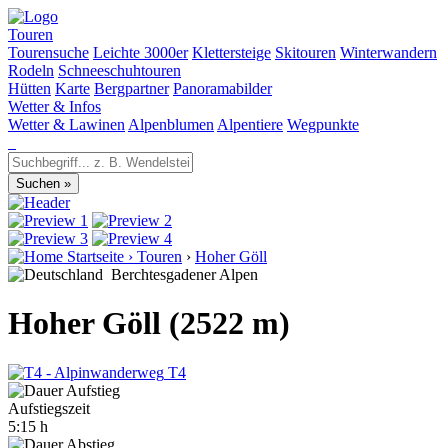
Touren
Tourensuche
Leichte 3000er
Klettersteige
Skitouren
Winterwandern
Rodeln
Schneeschuhtouren
Hütten
Karte
Bergpartner
Panoramabilder
Wetter & Infos
Wetter & Lawinen
Alpenblumen
Alpentiere
Wegpunkte
Startseite
›
Touren
›
Hoher Göll
Berchtesgadener Alpen
Hoher Göll (2522 m)
T4
Aufstiegszeit
5:15 h