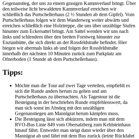
Gegenanstieg, der uns zu einem grasigen Kammverlauf bringt. Über
den teilweise licht bewaldeten Kammverlauf erreichen wir
schließlich das Purtschellerhaus (2 ½ Stunden ab dem Gipfel). Vom
Purtschellerhaus folgen wir dem Wanderweg weiter abwärts und
erreichen schließlich eine Holztreppe, die uns über unzählige Stufen
hinunter zum Eckersattel bringt. Am Sattel wenden wir uns nach
links und schlendern über den breiten Forstweg hinunter zur
Enzianhütte, die sich direkt an der Rossfeldstraße befindet. Hier
biegen wir abermals links ab und folgen der Rossfeldstraße
innerhalb der nächsten 10 Minuten zurück zum Parkplatz am
Ofnerboden (1 Stunde ab dem Purtschellerhaus).
Tipps:
Möchte man die Tour auf zwei Tage verteilen, empfiehlt es
sich die Runde anders herum zu gehen und am
Purtschellerhaus zu übernachten. Als Tagestour ist die
Besteigung in der beschrieben Runde empfehlenswert, da
man sich sonst im Abstieg mit den unzähligen
Gegenanstiegen am Mannlgrat herum kämpfen muss.
Die Besteigung lässt sich abkürzen, indem man mit dem
RVO-Bus Linie 849 vom Obersalzberg zum Kehlsteinhaus
hinauf fährt. Entweder man steigt dann wieder über den
Mannlgrat ab und fährt mit dem Bus zurück (letzte Rückfahrt