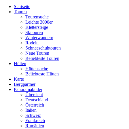
Startseite
Touren
Tourensuche
Leichte 3000er
Klettersteige
Skitouren
Winterwandern
Rodeln
Schneeschuhtouren
Neue Touren
Beliebteste Touren
Hütten
Hüttensuche
Beliebteste Hütten
Karte
Bergpartner
Panoramabilder
Übersicht
Deutschland
Österreich
Italien
Schweiz
Frankreich
Rumänien