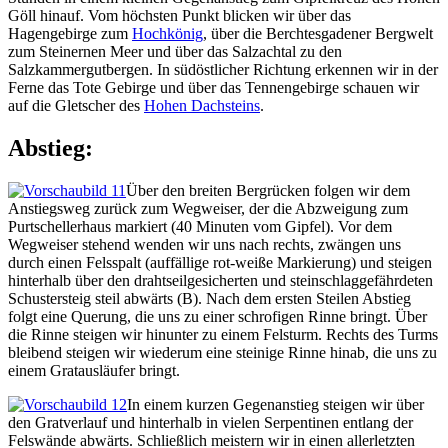
Göll hinauf. Vom höchsten Punkt blicken wir über das
Hagengebirge zum
Hochkönig
, über die Berchtesgadener Bergwelt
zum Steinernen Meer und über das Salzachtal zu den
Salzkammergutbergen. In südöstlicher Richtung erkennen wir in der
Ferne das Tote Gebirge und über das Tennengebirge schauen wir
auf die Gletscher des
Hohen Dachsteins
.
Abstieg:
Über den breiten Bergrücken folgen wir dem
Anstiegsweg zurück zum Wegweiser, der die Abzweigung zum
Purtschellerhaus markiert (40 Minuten vom Gipfel). Vor dem
Wegweiser stehend wenden wir uns nach rechts, zwängen uns
durch einen Felsspalt (auffällige rot-weiße Markierung) und steigen
hinterhalb über den drahtseilgesicherten und steinschlaggefährdeten
Schustersteig steil abwärts (B). Nach dem ersten Steilen Abstieg
folgt eine Querung, die uns zu einer schrofigen Rinne bringt. Über
die Rinne steigen wir hinunter zu einem Felsturm. Rechts des Turms
bleibend steigen wir wiederum eine steinige Rinne hinab, die uns zu
einem Gratausläufer bringt.
In einem kurzen Gegenanstieg steigen wir über
den Gratverlauf und hinterhalb in vielen Serpentinen entlang der
Felswände abwärts. Schließlich meistern wir in einen allerletzten