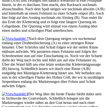
hinab (A/B) und zwängen uns danach wiederum in eine Felsspalte
hinein, in der es durchaus Sinn macht, den Rucksack nochmals
abzuschnallen. Nach dem Spalt steigen wir nochmals abwärts (A/B)
und hinterhalb an einem Felsturm zu einer Scharte empor (B). Auch
hier folgt auf den Anstieg nochmals ein Abstieg (B). Nun endet für
das Erste der Klettersteig und es folgt eine längere Querung im
Gehgelände. Die Querung wird einmal von einem Anstieg über
einen steilen und schrofigen Pfad unterbrochen.
Nach dem Quergang steigen wir nocheinmal
entlang einer Drahtseilsicherung (A) zu einer steinigen Rinne
hinunter. Über Schrofen und Schutt folgen wir der steilen Rinne
mühsam aufwärts. Wir passieren einen Felsturm und folgen der
Schrofenrinne nun auf eine Einschartung zu. Noch vor der Scharte
dreht der Weg nach rechts und führt uns auf eine Felsmauer zu.
Über die Wand hilft uns eine letzte senkrechte Klettersteigpassage
(B) hinweg. Schließlich lassen wir durch eine Rinne (A/B)
endgültig den Mannlgrat-Klettersteig hinter uns. Wir befinden uns
nun in der schrofigen Flanke des Hohen Göll, der wir in unzähligen
Serpentinen entlang der Markierungen über Felsen und Schutt
aufwärts folgen.
Der Weg über die breite Flanke bleibt dabei stets
in Sichtweite des Gratverlaufs. Schließlich bringen uns die
Markierungen wieder näher an den Grat heran und nach einer
Gesamtgehzeit von 4 ½ Stunden erreichen wir bei einem gelben