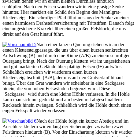
zwischen denen wir an einem kleinen Durchlass hindurch
schlüpfen. Nach den Felsen wandern wir in eine grasige Senke
hinunter. Hier markiert ein Schild den Beginn des Mannlgrat-
Klettersteigs. Ein schrofiger Pfad führt uns aus der Senke zu einer
ersten harmlosen Drahsteilversicherung mit Trittstiften. Danach folgt
eine ungesicherte Kraxelei über einen großen Felsblock, die uns
direkt auf den Grat hinauf führt.
Nach einer kurzen Querung stehen wir an der
ersten Klettersteigpassage, die uns über einen kurzen senkrechten
Aufschwung (B) und durch eine Rinne (A/B) zu einem schrofigen
Quergang bringt. Nach der Querung klettern wir im ungesicherten
und gut markierten Gelände über plattige Felsen (I+) aufwärts.
Schließlich erreichen wir wiederum einen kurzen
Klettersteigabschnitt (A/B), der uns auf den Gratverlauf hinauf
bringt. Über den Grat wandern wir scheinbar in eine Sackgasse
hinein, die von hohen Felswänden begrenzt wird. Diese
"Sackgasse" wird durch eine kleine Höhle verlassen. In die Höhle
kann man sich nur geduckt und am besten mit abgeschnalltem
Rucksack hinein zwängen. Schließlich wird die Höhle durch einen
engen Felsspalt wieder verlassen.
Nach der Höhle folgt ein kurzer Abstieg und im
Anschluss klettern wir entlang der Sicherungen zwischen zwei
Felstürmen hindurch (B). Von der Einschartung klettern wir wieder