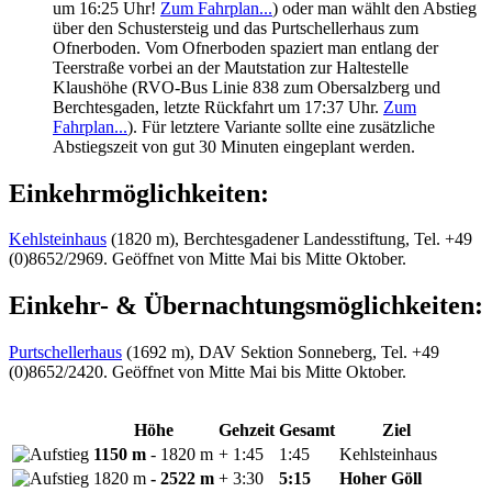
um 16:25 Uhr!
Zum Fahrplan...
) oder man wählt den Abstieg
über den Schustersteig und das Purtschellerhaus zum
Ofnerboden. Vom Ofnerboden spaziert man entlang der
Teerstraße vorbei an der Mautstation zur Haltestelle
Klaushöhe (RVO-Bus Linie 838 zum Obersalzberg und
Berchtesgaden, letzte Rückfahrt um 17:37 Uhr.
Zum
Fahrplan...
). Für letztere Variante sollte eine zusätzliche
Abstiegszeit von gut 30 Minuten eingeplant werden.
Einkehrmöglichkeiten:
Kehlsteinhaus
(1820 m), Berchtesgadener Landesstiftung, Tel. +49
(0)8652/2969. Geöffnet von Mitte Mai bis Mitte Oktober.
Einkehr- & Übernachtungsmöglichkeiten:
Purtschellerhaus
(1692 m), DAV Sektion Sonneberg, Tel. +49
(0)8652/2420. Geöffnet von Mitte Mai bis Mitte Oktober.
Höhe
Gehzeit
Gesamt
Ziel
1150 m
- 1820 m
+ 1:45
1:45
Kehlsteinhaus
1820 m
- 2522 m
+ 3:30
5:15
Hoher Göll