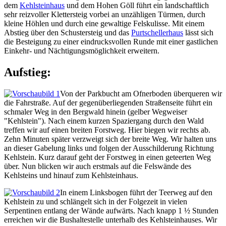
dem
Kehlsteinhaus
und dem Hohen Göll führt ein landschaftlich
sehr reizvoller Klettersteig vorbei an unzähligen Türmen, durch
kleine Höhlen und durch eine gewaltige Felskulisse. Mit einem
Abstieg über den Schustersteig und das
Purtschellerhaus
lässt sich
die Besteigung zu einer eindrucksvollen Runde mit einer gastlichen
Einkehr- und Nächtigungsmöglichkeit erweitern.
Aufstieg:
Von der Parkbucht am Ofnerboden überqueren wir
die Fahrstraße. Auf der gegenüberliegenden Straßenseite führt ein
schmaler Weg in den Bergwald hinein (gelber Wegweiser
"Kehlstein"). Nach einem kurzen Spaziergang durch den Wald
treffen wir auf einen breiten Forstweg. Hier biegen wir rechts ab.
Zehn Minuten später verzweigt sich der breite Weg. Wir halten uns
an dieser Gabelung links und folgen der Ausschilderung Richtung
Kehlstein. Kurz darauf geht der Forstweg in einen geteerten Weg
über. Nun blicken wir auch erstmals auf die Felswände des
Kehlsteins und hinauf zum Kehlsteinhaus.
In einem Linksbogen führt der Teerweg auf den
Kehlstein zu und schlängelt sich in der Folgezeit in vielen
Serpentinen entlang der Wände aufwärts. Nach knapp 1 ½ Stunden
erreichen wir die Bushaltestelle unterhalb des Kehlsteinhauses. Wir