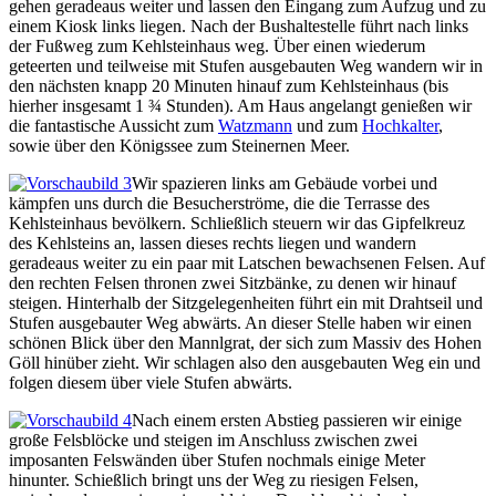
gehen geradeaus weiter und lassen den Eingang zum Aufzug und zu
einem Kiosk links liegen. Nach der Bushaltestelle führt nach links
der Fußweg zum Kehlsteinhaus weg. Über einen wiederum
geteerten und teilweise mit Stufen ausgebauten Weg wandern wir in
den nächsten knapp 20 Minuten hinauf zum Kehlsteinhaus (bis
hierher insgesamt 1 ¾ Stunden). Am Haus angelangt genießen wir
die fantastische Aussicht zum
Watzmann
und zum
Hochkalter
,
sowie über den Königssee zum Steinernen Meer.
Wir spazieren links am Gebäude vorbei und
kämpfen uns durch die Besucherströme, die die Terrasse des
Kehlsteinhaus bevölkern. Schließlich steuern wir das Gipfelkreuz
des Kehlsteins an, lassen dieses rechts liegen und wandern
geradeaus weiter zu ein paar mit Latschen bewachsenen Felsen. Auf
den rechten Felsen thronen zwei Sitzbänke, zu denen wir hinauf
steigen. Hinterhalb der Sitzgelegenheiten führt ein mit Drahtseil und
Stufen ausgebauter Weg abwärts. An dieser Stelle haben wir einen
schönen Blick über den Mannlgrat, der sich zum Massiv des Hohen
Göll hinüber zieht. Wir schlagen also den ausgebauten Weg ein und
folgen diesem über viele Stufen abwärts.
Nach einem ersten Abstieg passieren wir einige
große Felsblöcke und steigen im Anschluss zwischen zwei
imposanten Felswänden über Stufen nochmals einige Meter
hinunter. Schießlich bringt uns der Weg zu riesigen Felsen,