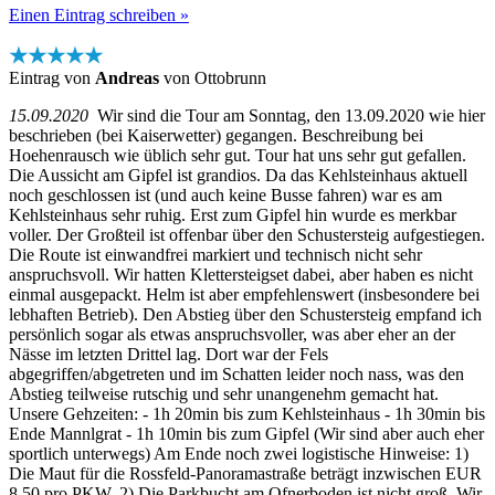
Einen Eintrag schreiben »
★★★★★
Eintrag von
Andreas
von Ottobrunn
15.09.2020
Wir sind die Tour am Sonntag, den 13.09.2020 wie hier
beschrieben (bei Kaiserwetter) gegangen. Beschreibung bei
Hoehenrausch wie üblich sehr gut. Tour hat uns sehr gut gefallen.
Die Aussicht am Gipfel ist grandios. Da das Kehlsteinhaus aktuell
noch geschlossen ist (und auch keine Busse fahren) war es am
Kehlsteinhaus sehr ruhig. Erst zum Gipfel hin wurde es merkbar
voller. Der Großteil ist offenbar über den Schustersteig aufgestiegen.
Die Route ist einwandfrei markiert und technisch nicht sehr
anspruchsvoll. Wir hatten Klettersteigset dabei, aber haben es nicht
einmal ausgepackt. Helm ist aber empfehlenswert (insbesondere bei
lebhaften Betrieb). Den Abstieg über den Schustersteig empfand ich
persönlich sogar als etwas anspruchsvoller, was aber eher an der
Nässe im letzten Drittel lag. Dort war der Fels
abgegriffen/abgetreten und im Schatten leider noch nass, was den
Abstieg teilweise rutschig und sehr unangenehm gemacht hat.
Unsere Gehzeiten: - 1h 20min bis zum Kehlsteinhaus - 1h 30min bis
Ende Mannlgrat - 1h 10min bis zum Gipfel (Wir sind aber auch eher
sportlich unterwegs) Am Ende noch zwei logistische Hinweise: 1)
Die Maut für die Rossfeld-Panoramastraße beträgt inzwischen EUR
8,50 pro PKW. 2) Die Parkbucht am Ofnerboden ist nicht groß. Wir