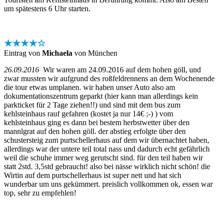
um spätestens 6 Uhr starten.
★★★★☆
Eintrag von
Michaela
von München
26.09.2016
Wir waren am 24.09.2016 auf dem hohen göll, und
zwar mussten wir aufgrund des roßfeldrennens an dem Wochenende
die tour etwas umplanen. wir haben unser Auto also am
dokumentationszentrum geparkt (hier kann man allerdings kein
parkticket für 2 Tage ziehen!!) und sind mit dem bus zum
kehlsteinhaus rauf gefahren (kostet ja nur 14€ ;-) ) vom
kehlsteinhaus ging es dann bei bestem herbstwetter über den
mannlgrat auf den hohen göll. der abstieg erfolgte über den
schustersteig zum purtschellerhaus auf dem wir übernachtet haben,
allerdings war der untere teil total nass und dadurch echt gefährlich
weil die schuhe immer weg gerutscht sind. für den teil haben wir
statt 2std. 3,5std gebraucht! also bei nässe wirklich nicht schön! die
Wirtin auf dem purtschellerhaus ist super nett und hat sich
wunderbar um uns gekümmert. preislich vollkommen ok, essen war
top, sehr zu empfehlen!