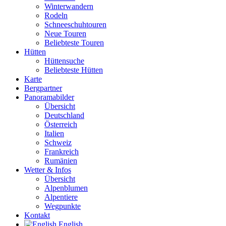
Winterwandern
Rodeln
Schneeschuhtouren
Neue Touren
Beliebteste Touren
Hütten
Hüttensuche
Beliebteste Hütten
Karte
Bergpartner
Panoramabilder
Übersicht
Deutschland
Österreich
Italien
Schweiz
Frankreich
Rumänien
Wetter & Infos
Übersicht
Alpenblumen
Alpentiere
Wegpunkte
Kontakt
English