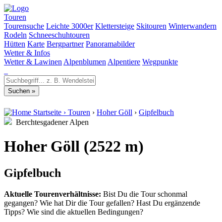
Touren
Tourensuche
Leichte 3000er
Klettersteige
Skitouren
Winterwandern
Rodeln
Schneeschuhtouren
Hütten
Karte
Bergpartner
Panoramabilder
Wetter & Infos
Wetter & Lawinen
Alpenblumen
Alpentiere
Wegpunkte
Startseite
›
Touren
›
Hoher Göll
›
Gipfelbuch
Berchtesgadener Alpen
Hoher Göll (2522 m)
Gipfelbuch
Aktuelle Tourenverhältnisse:
Bist Du die Tour schonmal
gegangen? Wie hat Dir die Tour gefallen? Hast Du ergänzende
Tipps? Wie sind die aktuellen Bedingungen?