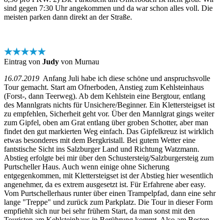
sind gegen 7:30 Uhr angekommen und da war schon alles voll. Die
meisten parken dann direkt an der Straße.
★★★★★
Eintrag von
Judy
von Murnau
16.07.2019
Anfang Juli habe ich diese schöne und anspruchsvolle
Tour gemacht. Start am Ofnerboden, Anstieg zum Kehlsteinhaus
(Forst-, dann Teerweg). Ab dem Kehlstein eine Bergtour, entlang
des Mannlgrats nichts für Unsichere/Beginner. Ein Klettersteigset ist
zu empfehlen, Sicherheit geht vor. Über den Mannlgrat gings weiter
zum Gipfel, oben am Grat entlang über groben Schotter, aber man
findet den gut markierten Weg einfach. Das Gipfelkreuz ist wirklich
etwas besonderes mit dem Bergkristall. Bei gutem Wetter eine
fantstische Sicht ins Salzburger Land und Richtung Watzmann.
Abstieg erfolgte bei mir über den Schustersteig/Salzburgersteig zum
Purtscheller Haus. Auch wenn einige ohne Sicherung
entgegenkommen, mit Klettersteigset ist der Abstieg hier wesentlich
angenehmer, da es extrem ausgesetzt ist. Für Erfahrene aber easy.
Vom Purtschellerhaus runter über einen Trampelpfad, dann eine sehr
lange "Treppe" und zurück zum Parkplatz. Die Tour in dieser Form
empfiehlt sich nur bei sehr frühem Start, da man sonst mit den
Touristen am Kehlsteinhaus in Berührung kommt. Also am Besten