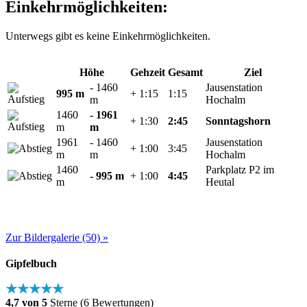
Einkehrmöglichkeiten:
Unterwegs gibt es keine Einkehrmöglichkeiten.
Höhe
Gehzeit
Gesamt
Ziel
- 1460
Jausenstation
995 m
+ 1:15
1:15
m
Hochalm
1460
- 1961
+ 1:30
2:45
Sonntagshorn
m
m
1961
- 1460
Jausenstation
+ 1:00
3:45
m
m
Hochalm
1460
Parkplatz P2 im
- 995 m
+ 1:00
4:45
m
Heutal
Zur Bildergalerie (50) »
Gipfelbuch
★★★★★
4,7 von 5
Sterne (6 Bewertungen)