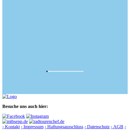
Besuche uns auch hier:
› Kontakt
› Impressum
› Haftungsausschluss
› Datenschutz
› AGB
›