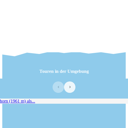
Touren in der Umgebung
‹
›
rn (1961 m) als...