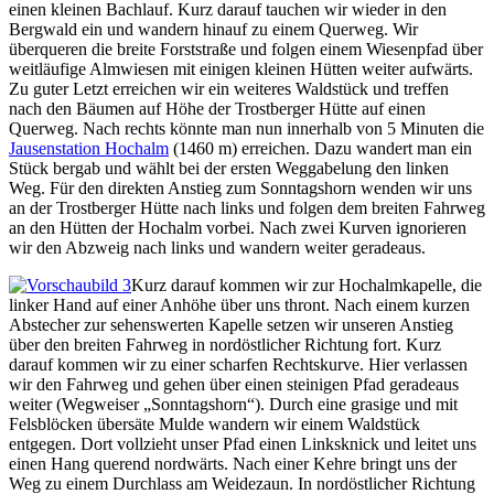
einen kleinen Bachlauf. Kurz darauf tauchen wir wieder in den
Bergwald ein und wandern hinauf zu einem Querweg. Wir
überqueren die breite Forststraße und folgen einem Wiesenpfad über
weitläufige Almwiesen mit einigen kleinen Hütten weiter aufwärts.
Zu guter Letzt erreichen wir ein weiteres Waldstück und treffen
nach den Bäumen auf Höhe der Trostberger Hütte auf einen
Querweg. Nach rechts könnte man nun innerhalb von 5 Minuten die
Jausenstation Hochalm
(1460 m) erreichen. Dazu wandert man ein
Stück bergab und wählt bei der ersten Weggabelung den linken
Weg. Für den direkten Anstieg zum Sonntagshorn wenden wir uns
an der Trostberger Hütte nach links und folgen dem breiten Fahrweg
an den Hütten der Hochalm vorbei. Nach zwei Kurven ignorieren
wir den Abzweig nach links und wandern weiter geradeaus.
Kurz darauf kommen wir zur Hochalmkapelle, die
linker Hand auf einer Anhöhe über uns thront. Nach einem kurzen
Abstecher zur sehenswerten Kapelle setzen wir unseren Anstieg
über den breiten Fahrweg in nordöstlicher Richtung fort. Kurz
darauf kommen wir zu einer scharfen Rechtskurve. Hier verlassen
wir den Fahrweg und gehen über einen steinigen Pfad geradeaus
weiter (Wegweiser „Sonntagshorn“). Durch eine grasige und mit
Felsblöcken übersäte Mulde wandern wir einem Waldstück
entgegen. Dort vollzieht unser Pfad einen Linksknick und leitet uns
einen Hang querend nordwärts. Nach einer Kehre bringt uns der
Weg zu einem Durchlass am Weidezaun. In nordöstlicher Richtung