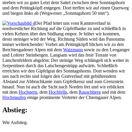
streben wir zu guter Letzt dem Sattel zwischen dem Sonntagshorn
und dem Peitingköpfl entgegen. Dort treffen wir auf einen Querweg
und biegen links ab (Wegweiser „Sonntagshorn 50 min“).
Der Pfad leitet uns vom Kammverlauf in
nordwestlicher Richtung auf die Gipfelflanke zu und schließlich in
vielen Kehren über den Südhang empor. Je höher wir kommen,
desto steiniger wird der Weg. Richtung Süden wird das Panorama
immer weitreichender: Vorbei am Peitingköpfl blicken wir zu den
Berchtesgadener Alpen mit dem
Watzmann
sowie zu den Leoganger
und Loferer Steinbergen. Langsam wird das freie Terrain von
Latschenfeldern abgelöst. Der steinige Weg schlängelt sich weiter in
Serpentinen durch das Latschengestrüpp aufwärts. Schließlich
erreichen wir den Gipfelgrat des Sonntagshorns. Dort wenden wir
uns nach rechts und folgen den Gratverlauf mit gebührendem
Abstand zur Abbruchkante zum Gipfelkreuz und zum Grenzstein
hinauf. Nun ist auch die Sicht nach Norden frei und wir erblicken
mit dem
Hochgern
, dem
Hochfelln
, dem
Rauschberg
und mit dem
Hochstaufen
einige prominente Vertreter der Chiemgauer Alpen.
Abstieg:
Wie Aufstieg.