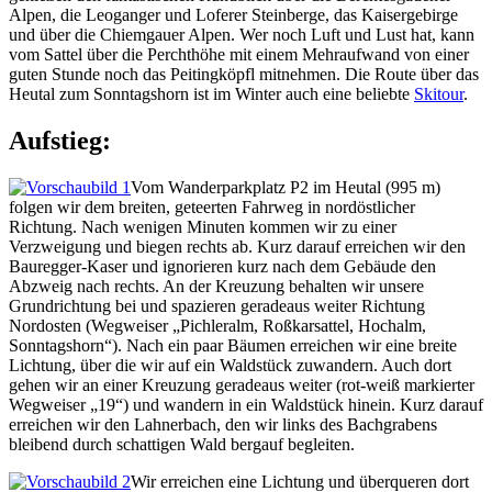
Alpen, die Leoganger und Loferer Steinberge, das Kaisergebirge
und über die Chiemgauer Alpen. Wer noch Luft und Lust hat, kann
vom Sattel über die Perchthöhe mit einem Mehraufwand von einer
guten Stunde noch das Peitingköpfl mitnehmen. Die Route über das
Heutal zum Sonntagshorn ist im Winter auch eine beliebte
Skitour
.
Aufstieg:
Vom Wanderparkplatz P2 im Heutal (995 m)
folgen wir dem breiten, geteerten Fahrweg in nordöstlicher
Richtung. Nach wenigen Minuten kommen wir zu einer
Verzweigung und biegen rechts ab. Kurz darauf erreichen wir den
Bauregger-Kaser und ignorieren kurz nach dem Gebäude den
Abzweig nach rechts. An der Kreuzung behalten wir unsere
Grundrichtung bei und spazieren geradeaus weiter Richtung
Nordosten (Wegweiser „Pichleralm, Roßkarsattel, Hochalm,
Sonntagshorn“). Nach ein paar Bäumen erreichen wir eine breite
Lichtung, über die wir auf ein Waldstück zuwandern. Auch dort
gehen wir an einer Kreuzung geradeaus weiter (rot-weiß markierter
Wegweiser „19“) und wandern in ein Waldstück hinein. Kurz darauf
erreichen wir den Lahnerbach, den wir links des Bachgrabens
bleibend durch schattigen Wald bergauf begleiten.
Wir erreichen eine Lichtung und überqueren dort