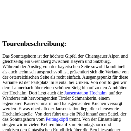
Tourenbeschreibung:
Das Sonntagshorn ist der höchste Gipfel der Chiemgauer Alpen und
gleichzeitig ein Grenzberg zwischen Bayern und Salzburg.
Während der Anstieg von der bayerischen Seite sowohl konditinell
als auch technisch anspruchsvoll ist, präsentiert sich die Variante von
der österreichischen Seite als recht einfach. Ausgangspunkt für diese
Variante ist der Parkplatz im Heutal bei Unken. Von dort folgen wir
dem Lahnerbach über einen schönen Steig hinauf zu den Almhütten
der Hochalm. Dort liegt auch die
Jausenstation Hochalm
, auf der
Wanderer mit hervorragenden Tiroler Schmankerln, einem
legendären Kaiserschmarrn und hausgemachten Kuchen versorgt
werden. Etwas oberhalb der Jausenstation liegt die sehenswerte
Hochalmkapelle. Von dort führt uns ein Pfad hinauf zum Sattel, der
das Sonntagshorn vom
Peitingköpfl
trennt. Von der Einsattelung
steigen wir in vielen Kehren hinauf zum Sonntagshorn und
genießen den fantastischen Rundblick über die Berchtesgadener