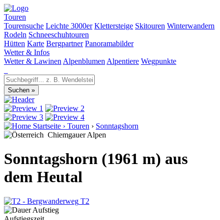
Touren
Tourensuche
Leichte 3000er
Klettersteige
Skitouren
Winterwandern
Rodeln
Schneeschuhtouren
Hütten
Karte
Bergpartner
Panoramabilder
Wetter & Infos
Wetter & Lawinen
Alpenblumen
Alpentiere
Wegpunkte
Startseite
›
Touren
›
Sonntagshorn
Chiemgauer Alpen
Sonntagshorn (1961 m) aus
dem Heutal
T2
Aufstiegszeit