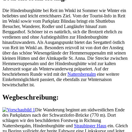
Die Hindenburghütte bei Reit im Winkl ist Sommer wie Winter ein
beliebtes und leicht erreichbares Ziel. Vom der Tourist-Info in Reit
im Winkl sowie vom Parkplatz Blindau bringt ein Shuttlebus
Besucher, Wanderer, Rodler und Langläufer hinauf zum
Berggasthof. Schöner ist es natürlich, sich die Brotzeit ehrlich zu
verdienen und ohne Aufstiegshilfen zur Hindenburghütte
hinaufzuwandern. Als Ausgangspunkt bietet das Seegatterl östlich
von Reit im Winkl an. Besonders reizvoll ist von dort der Anstieg
über das schöne Wiesengelände der Hemmersuppenalm mit seinen
kleinen Hütten und der Almkapelle St. Anna. Die Strecke zwischen
Hemmersuppenalm und der Hindenburghütte wird zur kalten
Jahreszeit sogar als Winterwanderweg präpariert. Auf der
beschriebenen Runde wird mit der
Nattersbergalm
eine weitere
Einkehrmöglichkeit passiert, die ebenfalls zur Wintersaison
bewirtschaftet ist.
Wegbeschreibung:
Die Wanderung beginnt am südwestlichen Ende
des Parkplatzes nach der Schwarzlofer-Brücke (770 m). Dort
schlagen wir den beschilderten Forstweg in Richtung
Nattersbergalm, Hindenburghütte und
Straubinger Haus
ein. Gleich
zu Beginn vollzieht der breite Fahrweg eine Linkskurve und leitet