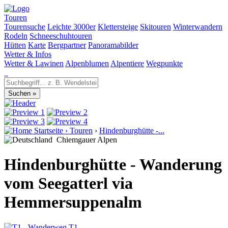
Touren
Tourensuche
Leichte 3000er
Klettersteige
Skitouren
Winterwandern
Rodeln
Schneeschuhtouren
Hütten
Karte
Bergpartner
Panoramabilder
Wetter & Infos
Wetter & Lawinen
Alpenblumen
Alpentiere
Wegpunkte
Startseite
›
Touren
›
Hindenburghütte -...
Chiemgauer Alpen
Hindenburghütte - Wanderung
vom Seegatterl via
Hemmersuppenalm
T1