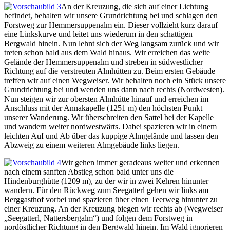
An der Kreuzung, die sich auf einer Lichtung
befindet, behalten wir unsere Grundrichtung bei und schlagen den
Forstweg zur Hemmersuppenalm ein. Dieser vollzieht kurz darauf
eine Linkskurve und leitet uns wiederum in den schattigen
Bergwald hinein. Nun lehnt sich der Weg langsam zurück und wir
treten schon bald aus dem Wald hinaus. Wir erreichen das weite
Gelände der Hemmersuppenalm und streben in südwestlicher
Richtung auf die verstreuten Almhütten zu. Beim ersten Gebäude
treffen wir auf einen Wegweiser. Wir behalten noch ein Stück unsere
Grundrichtung bei und wenden uns dann nach rechts (Nordwesten).
Nun steigen wir zur obersten Almhütte hinauf und erreichen im
Anschluss mit der Annakapelle (1251 m) den höchsten Punkt
unserer Wanderung. Wir überschreiten den Sattel bei der Kapelle
und wandern weiter nordwestwärts. Dabei spazieren wir in einem
leichten Auf und Ab über das kuppige Almgelände und lassen den
Abzweig zu einem weiteren Almgebäude links liegen.
Wir gehen immer geradeaus weiter und erkennen
nach einem sanften Abstieg schon bald unter uns die
Hindenburghütte (1209 m), zu der wir in zwei Kehren hinunter
wandern. Für den Rückweg zum Seegatterl gehen wir links am
Berggasthof vorbei und spazieren über einen Teerweg hinunter zu
einer Kreuzung. An der Kreuzung biegen wir rechts ab (Wegweiser
„Seegatterl, Nattersbergalm“) und folgen dem Forstweg in
nordöstlicher Richtung in den Bergwald hinein. Im Wald ignorieren