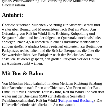
gut als Winterwanderung. Bei Vereisung ist die Mitnahme von
Grödeln ratsam.
Anfahrt:
Über die Autobahn München - Salzburg zur Ausfahrt Bernau und
weiter über Bernau und Marquartstein nach Reit im Winkl. Am
Ortsanfang von Reit im Winkl links Richtung Ruhpolding und
Seegatterl halten und bei der folgenden Querstraße nochmals links
abbiegen. Nach 4,5 Kilometern in einer Linkskurve rechtshaltend
auf den großen Parkplatz beim Seegatterl einbiegen. Zu Beginn des
Parkplatzes rechts halten und die Brücke überqueren, die über die
Schwarzlofer führt. Am Parkplatz nach der Brücke das Auto
abstellen. Ist dieser gesperrt, den großen Parkplatz vor der Brücke
als Ausgangspunkt wählen.
Mit Bus & Bahn:
Von München Hauptbahnhof mit dem Meridian Richtung Salzburg
über Rosenheim nach Prien am Chiemsee. Von Prien mit der Bus-
Linie 9505 zur Haltestelle Tourist - Info, Reit im Winkl und von dort
weiter mit der Bus-Linie 9500 zur Haltestelle Seegatterl
(Winklmoosalmbahn), Reit im Winkl (
Fahrplan und Buchung
). Die
Haltestelle befindet sich direkt am Ausgangspunkt.