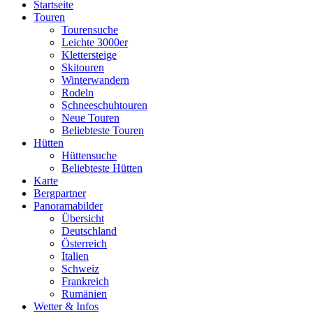
Startseite
Touren
Tourensuche
Leichte 3000er
Klettersteige
Skitouren
Winterwandern
Rodeln
Schneeschuhtouren
Neue Touren
Beliebteste Touren
Hütten
Hüttensuche
Beliebteste Hütten
Karte
Bergpartner
Panoramabilder
Übersicht
Deutschland
Österreich
Italien
Schweiz
Frankreich
Rumänien
Wetter & Infos