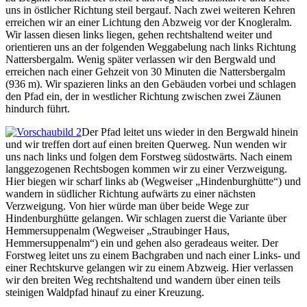
uns in östlicher Richtung steil bergauf. Nach zwei weiteren Kehren
erreichen wir an einer Lichtung den Abzweig vor der Knogleralm.
Wir lassen diesen links liegen, gehen rechtshaltend weiter und
orientieren uns an der folgenden Weggabelung nach links Richtung
Nattersbergalm. Wenig später verlassen wir den Bergwald und
erreichen nach einer Gehzeit von 30 Minuten die Nattersbergalm
(936 m). Wir spazieren links an den Gebäuden vorbei und schlagen
den Pfad ein, der in westlicher Richtung zwischen zwei Zäunen
hindurch führt.
Der Pfad leitet uns wieder in den Bergwald hinein
und wir treffen dort auf einen breiten Querweg. Nun wenden wir
uns nach links und folgen dem Forstweg südostwärts. Nach einem
langgezogenen Rechtsbogen kommen wir zu einer Verzweigung.
Hier biegen wir scharf links ab (Wegweiser „Hindenburghütte“) und
wandern in südlicher Richtung aufwärts zu einer nächsten
Verzweigung. Von hier würde man über beide Wege zur
Hindenburghütte gelangen. Wir schlagen zuerst die Variante über
Hemmersuppenalm (Wegweiser „Straubinger Haus,
Hemmersuppenalm“) ein und gehen also geradeaus weiter. Der
Forstweg leitet uns zu einem Bachgraben und nach einer Links- und
einer Rechtskurve gelangen wir zu einem Abzweig. Hier verlassen
wir den breiten Weg rechtshaltend und wandern über einen teils
steinigen Waldpfad hinauf zu einer Kreuzung.