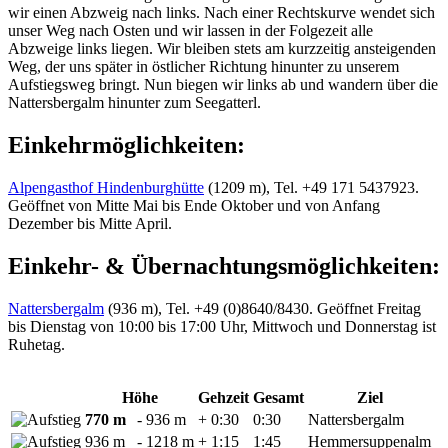
wir einen Abzweig nach links. Nach einer Rechtskurve wendet sich
unser Weg nach Osten und wir lassen in der Folgezeit alle
Abzweige links liegen. Wir bleiben stets am kurzzeitig ansteigenden
Weg, der uns später in östlicher Richtung hinunter zu unserem
Aufstiegsweg bringt. Nun biegen wir links ab und wandern über die
Nattersbergalm hinunter zum Seegatterl.
Einkehrmöglichkeiten:
Alpengasthof Hindenburghütte
(1209 m), Tel. +49 171 5437923.
Geöffnet von Mitte Mai bis Ende Oktober und von Anfang
Dezember bis Mitte April.
Einkehr- & Übernachtungsmöglichkeiten:
Nattersbergalm
(936 m), Tel. +49 (0)8640/8430. Geöffnet Freitag
bis Dienstag von 10:00 bis 17:00 Uhr, Mittwoch und Donnerstag ist
Ruhetag.
Höhe
Gehzeit
Gesamt
Ziel
770 m
- 936 m
+ 0:30
0:30
Nattersbergalm
936 m
- 1218 m
+ 1:15
1:45
Hemmersuppenalm