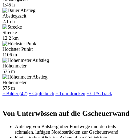
1:45 h
Abstiegszeit
2:15 h
Strecke
12,2 km
Höchster Punkt
1106 m
Höhenmeter
575 m
Höhenmeter
575 m
» Bilder (42)
» Gipfelbuch
» Tour drucken
» GPS-Track
Von Unterwössen auf die Gscheuerwand
Aufstieg von Balsberg über Forstwege und den teils
schmalen, luftigen Nordostrücken zur Gscheuerwand
Fantastischer Blick ins Achental, zu Geigelstein,