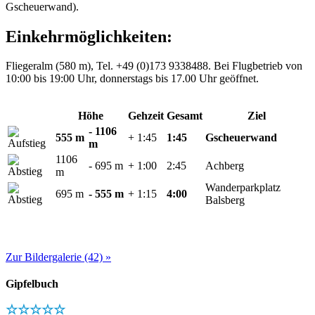
Gscheuerwand).
Einkehrmöglichkeiten:
Fliegeralm (580 m), Tel. +49 (0)173 9338488. Bei Flugbetrieb von
10:00 bis 19:00 Uhr, donnerstags bis 17.00 Uhr geöffnet.
Höhe
Gehzeit
Gesamt
Ziel
- 1106
555 m
+ 1:45
1:45
Gscheuerwand
m
1106
- 695 m
+ 1:00
2:45
Achberg
m
Wanderparkplatz
695 m
- 555 m
+ 1:15
4:00
Balsberg
Zur Bildergalerie (42) »
Gipfelbuch
☆☆☆☆☆