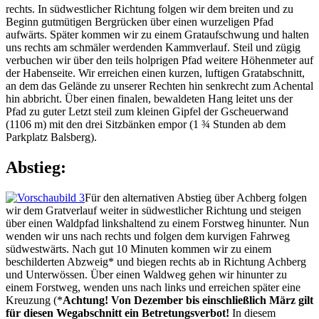
rechts. In südwestlicher Richtung folgen wir dem breiten und zu
Beginn gutmütigen Bergrücken über einen wurzeligen Pfad
aufwärts. Später kommen wir zu einem Grataufschwung und halten
uns rechts am schmäler werdenden Kammverlauf. Steil und zügig
verbuchen wir über den teils holprigen Pfad weitere Höhenmeter auf
der Habenseite. Wir erreichen einen kurzen, luftigen Gratabschnitt,
an dem das Gelände zu unserer Rechten hin senkrecht zum Achental
hin abbricht. Über einen finalen, bewaldeten Hang leitet uns der
Pfad zu guter Letzt steil zum kleinen Gipfel der Gscheuerwand
(1106 m) mit den drei Sitzbänken empor (1 ¾ Stunden ab dem
Parkplatz Balsberg).
Abstieg:
Für den alternativen Abstieg über Achberg folgen
wir dem Gratverlauf weiter in südwestlicher Richtung und steigen
über einen Waldpfad linkshaltend zu einem Forstweg hinunter. Nun
wenden wir uns nach rechts und folgen dem kurvigen Fahrweg
südwestwärts. Nach gut 10 Minuten kommen wir zu einem
beschilderten Abzweig* und biegen rechts ab in Richtung Achberg
und Unterwössen. Über einen Waldweg gehen wir hinunter zu
einem Forstweg, wenden uns nach links und erreichen später eine
Kreuzung (*
Achtung! Von Dezember bis einschließlich März gilt
für diesen Wegabschnitt ein Betretungsverbot!
In diesem