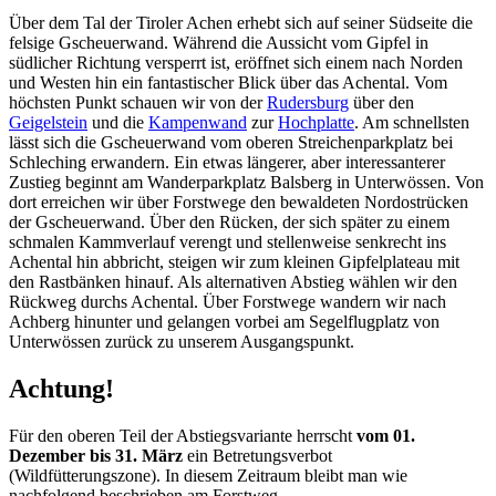
Über dem Tal der Tiroler Achen erhebt sich auf seiner Südseite die
felsige Gscheuerwand. Während die Aussicht vom Gipfel in
südlicher Richtung versperrt ist, eröffnet sich einem nach Norden
und Westen hin ein fantastischer Blick über das Achental. Vom
höchsten Punkt schauen wir von der
Rudersburg
über den
Geigelstein
und die
Kampenwand
zur
Hochplatte
. Am schnellsten
lässt sich die Gscheuerwand vom oberen Streichenparkplatz bei
Schleching erwandern. Ein etwas längerer, aber interessanterer
Zustieg beginnt am Wanderparkplatz Balsberg in Unterwössen. Von
dort erreichen wir über Forstwege den bewaldeten Nordostrücken
der Gscheuerwand. Über den Rücken, der sich später zu einem
schmalen Kammverlauf verengt und stellenweise senkrecht ins
Achental hin abbricht, steigen wir zum kleinen Gipfelplateau mit
den Rastbänken hinauf. Als alternativen Abstieg wählen wir den
Rückweg durchs Achental. Über Forstwege wandern wir nach
Achberg hinunter und gelangen vorbei am Segelflugplatz von
Unterwössen zurück zu unserem Ausgangspunkt.
Achtung!
Für den oberen Teil der Abstiegsvariante herrscht
vom 01.
Dezember bis 31. März
ein Betretungsverbot
(Wildfütterungszone). In diesem Zeitraum bleibt man wie
nachfolgend beschrieben am Forstweg.