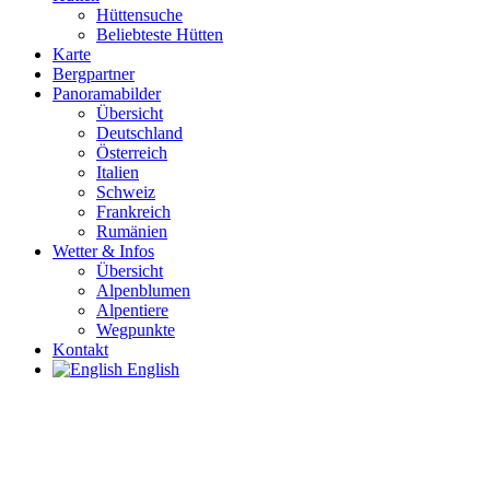
Hüttensuche
Beliebteste Hütten
Karte
Bergpartner
Panoramabilder
Übersicht
Deutschland
Österreich
Italien
Schweiz
Frankreich
Rumänien
Wetter & Infos
Übersicht
Alpenblumen
Alpentiere
Wegpunkte
Kontakt
English