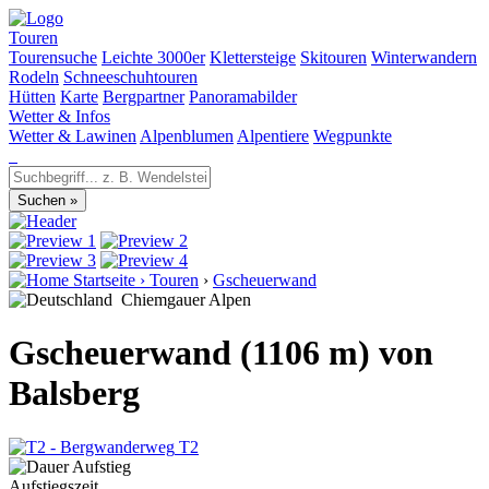
Touren
Tourensuche
Leichte 3000er
Klettersteige
Skitouren
Winterwandern
Rodeln
Schneeschuhtouren
Hütten
Karte
Bergpartner
Panoramabilder
Wetter & Infos
Wetter & Lawinen
Alpenblumen
Alpentiere
Wegpunkte
Startseite
›
Touren
›
Gscheuerwand
Chiemgauer Alpen
Gscheuerwand (1106 m) von
Balsberg
T2
Aufstiegszeit