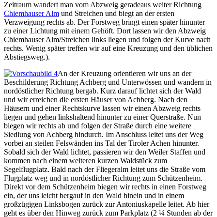
Zeitraum wandert man vom Abzweig geradeaus weiter Richtung
Chiemhauser Alm
und Streichen und biegt an der ersten
Verzweigung rechts ab. Der Forstweg bringt einen später hinunter
zu einer Lichtung mit einem Gehöft. Dort lassen wir den Abzweig
Chiemhauser Alm/Streichen links liegen und folgen der Kurve nach
rechts. Wenig später treffen wir auf eine Kreuzung und den üblichen
Abstiegsweg.).
An der Kreuzung orientieren wir uns an der
Beschilderung Richtung Achberg und Unterwössen und wandern in
nordöstlicher Richtung bergab. Kurz darauf lichtet sich der Wald
und wir erreichen die ersten Häuser von Achberg. Nach den
Häusern und einer Rechtskurve lassen wir einen Abzweig rechts
liegen und gehen linkshaltend hinunter zu einer Querstraße. Nun
biegen wir rechts ab und folgen der Straße durch eine weitere
Siedlung von Achberg hindurch. Im Anschluss leitet uns der Weg
vorbei an steilen Felswänden ins Tal der Tiroler Achen hinunter.
Sobald sich der Wald lichtet, passieren wir den Weiler Staffen und
kommen nach einem weiteren kurzen Waldstück zum
Segelflugplatz. Bald nach der Fliegeralm leitet uns die Straße vom
Flugplatz weg und in nordöstlicher Richtung zum Schützenheim.
Direkt vor dem Schützenheim biegen wir rechts in einen Forstweg
ein, der uns leicht bergauf in den Wald hinein und in einem
großzügigen Linksbogen zurück zur Antoniuskapelle leitet. Ab hier
geht es über den Hinweg zurück zum Parkplatz (2 ¼ Stunden ab der