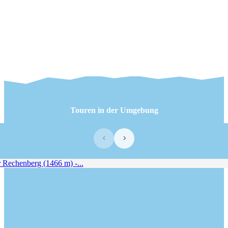
Touren in der Umgebung
‹
›
Rechenberg (1466 m) -...