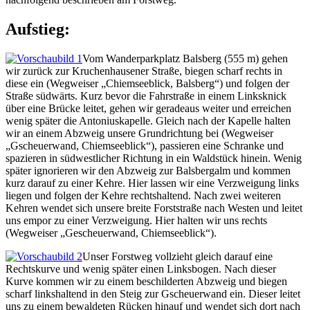
Aufstieg:
Vom Wanderparkplatz Balsberg (555 m) gehen
wir zurück zur Kruchenhausener Straße, biegen scharf rechts in
diese ein (Wegweiser „Chiemseeblick, Balsberg“) und folgen der
Straße südwärts. Kurz bevor die Fahrstraße in einem Linksknick
über eine Brücke leitet, gehen wir geradeaus weiter und erreichen
wenig später die Antoniuskapelle. Gleich nach der Kapelle halten
wir an einem Abzweig unsere Grundrichtung bei (Wegweiser
„Gscheuerwand, Chiemseeblick“), passieren eine Schranke und
spazieren in südwestlicher Richtung in ein Waldstück hinein. Wenig
später ignorieren wir den Abzweig zur Balsbergalm und kommen
kurz darauf zu einer Kehre. Hier lassen wir eine Verzweigung links
liegen und folgen der Kehre rechtshaltend. Nach zwei weiteren
Kehren wendet sich unsere breite Forststraße nach Westen und leitet
uns empor zu einer Verzweigung. Hier halten wir uns rechts
(Wegweiser „Gescheuerwand, Chiemseeblick“).
Unser Forstweg vollzieht gleich darauf eine
Rechtskurve und wenig später einen Linksbogen. Nach dieser
Kurve kommen wir zu einem beschilderten Abzweig und biegen
scharf linkshaltend in den Steig zur Gscheuerwand ein. Dieser leitet
uns zu einem bewaldeten Rücken hinauf und wendet sich dort nach