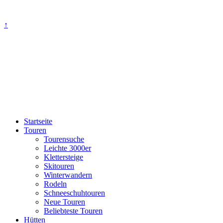
↑
Startseite
Touren
Tourensuche
Leichte 3000er
Klettersteige
Skitouren
Winterwandern
Rodeln
Schneeschuhtouren
Neue Touren
Beliebteste Touren
Hütten