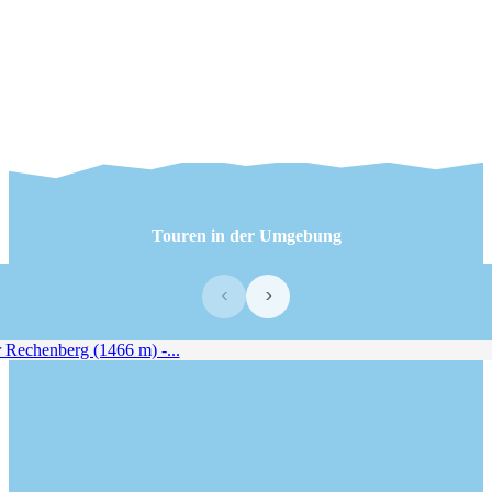
Touren in der Umgebung
‹
›
Rechenberg (1466 m) -...