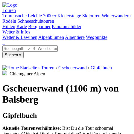
Touren
Tourensuche
Leichte 3000er
Klettersteige
Skitouren
Winterwandern
Rodeln
Schneeschuhtouren
Hütten
Karte
Bergpartner
Panoramabilder
Wetter & Infos
Wetter & Lawinen
Alpenblumen
Alpentiere
Wegpunkte
Startseite
›
Touren
›
Gscheuerwand
›
Gipfelbuch
Chiemgauer Alpen
Gscheuerwand (1106 m) von
Balsberg
Gipfelbuch
Aktuelle Tourenverhältnisse:
Bist Du die Tour schonmal
gegangen? Wie hat Dir die Tour gefallen? Hast Du ergänzende