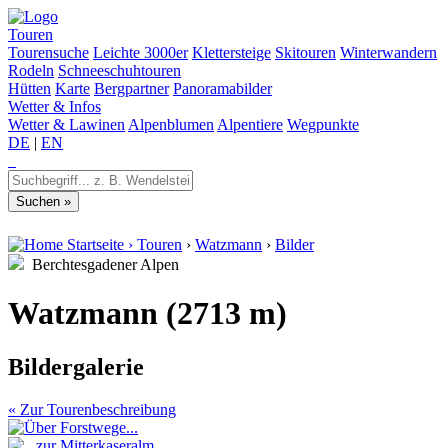
Touren
Tourensuche
Leichte 3000er
Klettersteige
Skitouren
Winterwandern
Rodeln
Schneeschuhtouren
Hütten
Karte
Bergpartner
Panoramabilder
Wetter & Infos
Wetter & Lawinen
Alpenblumen
Alpentiere
Wegpunkte
DE
|
EN
Startseite
›
Touren
›
Watzmann
›
Bilder
Berchtesgadener Alpen
Watzmann (2713 m)
Bildergalerie
« Zur Tourenbeschreibung