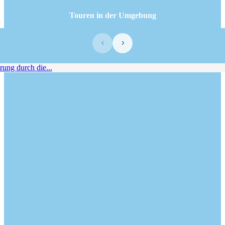
Touren in der Umgebung
‹
›
g durch die...