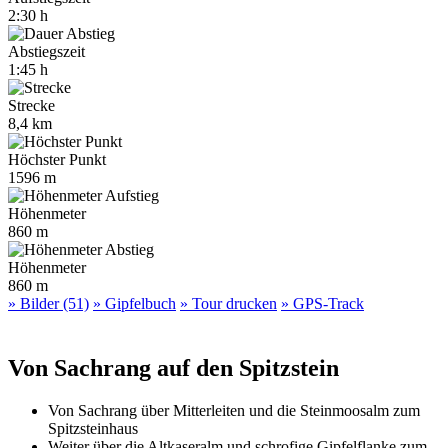
2:30 h
Abstiegszeit
1:45 h
Strecke
8,4 km
Höchster Punkt
1596 m
Höhenmeter
860 m
Höhenmeter
860 m
» Bilder (51)
» Gipfelbuch
» Tour drucken
» GPS-Track
Von Sachrang auf den Spitzstein
Von Sachrang über Mitterleiten und die Steinmoosalm zum
Spitzsteinhaus
Weiter über die Altkaseralm und schrofige Gipfelflanke zum