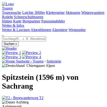
Touren
Tourensuche
Leichte 3000er
Klettersteige
Skitouren
Winterwandern
Rodeln
Schneeschuhtouren
Hütten
Karte
Bergpartner
Panoramabilder
Wetter & Infos
Wetter & Lawinen
Alpenblumen
Alpentiere
Wegpunkte
Startseite
›
Touren
›
Spitzstein
Chiemgauer Alpen
Spitzstein (1596 m) von
Sachrang
T2
Aufstiegszeit