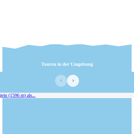
Touren in der Umgebung
‹
›
ein (1596 m) als...