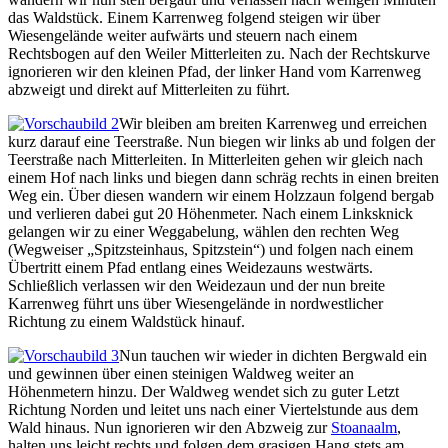
das Waldstück. Einem Karrenweg folgend steigen wir über
Wiesengelände weiter aufwärts und steuern nach einem
Rechtsbogen auf den Weiler Mitterleiten zu. Nach der Rechtskurve
ignorieren wir den kleinen Pfad, der linker Hand vom Karrenweg
abzweigt und direkt auf Mitterleiten zu führt.
Wir bleiben am breiten Karrenweg und erreichen
kurz darauf eine Teerstraße. Nun biegen wir links ab und folgen der
Teerstraße nach Mitterleiten. In Mitterleiten gehen wir gleich nach
einem Hof nach links und biegen dann schräg rechts in einen breiten
Weg ein. Über diesen wandern wir einem Holzzaun folgend bergab
und verlieren dabei gut 20 Höhenmeter. Nach einem Linksknick
gelangen wir zu einer Weggabelung, wählen den rechten Weg
(Wegweiser „Spitzsteinhaus, Spitzstein“) und folgen nach einem
Übertritt einem Pfad entlang eines Weidezauns westwärts.
Schließlich verlassen wir den Weidezaun und der nun breite
Karrenweg führt uns über Wiesengelände in nordwestlicher
Richtung zu einem Waldstück hinauf.
Nun tauchen wir wieder in dichten Bergwald ein
und gewinnen über einen steinigen Waldweg weiter an
Höhenmetern hinzu. Der Waldweg wendet sich zu guter Letzt
Richtung Norden und leitet uns nach einer Viertelstunde aus dem
Wald hinaus. Nun ignorieren wir den Abzweig zur
Stoanaalm
,
halten uns leicht rechts und folgen dem grasigen Hang stets am