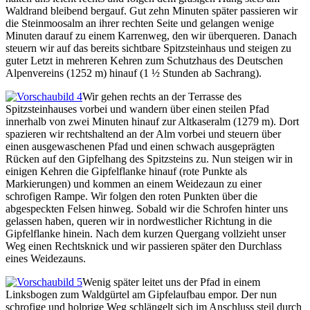
Waldrand bleibend bergauf. Gut zehn Minuten später passieren wir
die Steinmoosalm an ihrer rechten Seite und gelangen wenige
Minuten darauf zu einem Karrenweg, den wir überqueren. Danach
steuern wir auf das bereits sichtbare Spitzsteinhaus und steigen zu
guter Letzt in mehreren Kehren zum Schutzhaus des Deutschen
Alpenvereins (1252 m) hinauf (1 ½ Stunden ab Sachrang).
Wir gehen rechts an der Terrasse des
Spitzsteinhauses vorbei und wandern über einen steilen Pfad
innerhalb von zwei Minuten hinauf zur Altkaseralm (1279 m). Dort
spazieren wir rechtshaltend an der Alm vorbei und steuern über
einen ausgewaschenen Pfad und einen schwach ausgeprägten
Rücken auf den Gipfelhang des Spitzsteins zu. Nun steigen wir in
einigen Kehren die Gipfelflanke hinauf (rote Punkte als
Markierungen) und kommen an einem Weidezaun zu einer
schrofigen Rampe. Wir folgen den roten Punkten über die
abgespeckten Felsen hinweg. Sobald wir die Schrofen hinter uns
gelassen haben, queren wir in nordwestlicher Richtung in die
Gipfelflanke hinein. Nach dem kurzen Quergang vollzieht unser
Weg einen Rechtsknick und wir passieren später den Durchlass
eines Weidezauns.
Wenig später leitet uns der Pfad in einem
Linksbogen zum Waldgürtel am Gipfelaufbau empor. Der nun
schrofige und holprige Weg schlängelt sich im Anschluss steil durch