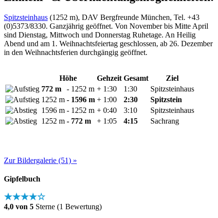
Spitzsteinhaus
(1252 m), DAV Bergfreunde München, Tel. +43
(0)5373/8330. Ganzjährig geöffnet. Von November bis Mitte April
sind Dienstag, Mittwoch und Donnerstag Ruhetage. An Heilig
Abend und am 1. Weihnachtsfeiertag geschlossen, ab 26. Dezember
in den Weihnachtsferien durchgängig geöffnet.
Höhe
Gehzeit
Gesamt
Ziel
772 m
- 1252 m
+ 1:30
1:30
Spitzsteinhaus
1252 m
- 1596 m
+ 1:00
2:30
Spitzstein
1596 m
- 1252 m
+ 0:40
3:10
Spitzsteinhaus
1252 m
- 772 m
+ 1:05
4:15
Sachrang
Zur Bildergalerie (51) »
Gipfelbuch
★★★★☆
4,0 von 5
Sterne (1 Bewertung)