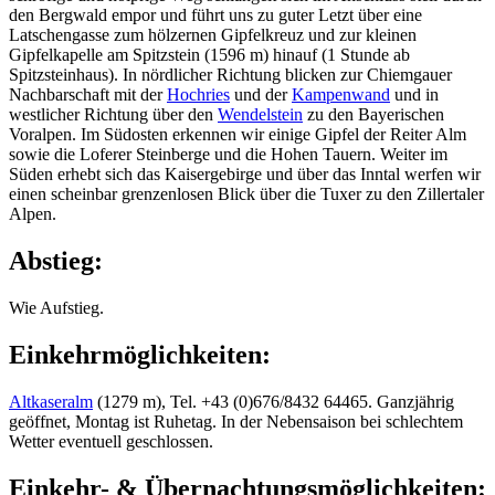
den Bergwald empor und führt uns zu guter Letzt über eine
Latschengasse zum hölzernen Gipfelkreuz und zur kleinen
Gipfelkapelle am Spitzstein (1596 m) hinauf (1 Stunde ab
Spitzsteinhaus). In nördlicher Richtung blicken zur Chiemgauer
Nachbarschaft mit der
Hochries
und der
Kampenwand
und in
westlicher Richtung über den
Wendelstein
zu den Bayerischen
Voralpen. Im Südosten erkennen wir einige Gipfel der Reiter Alm
sowie die Loferer Steinberge und die Hohen Tauern. Weiter im
Süden erhebt sich das Kaisergebirge und über das Inntal werfen wir
einen scheinbar grenzenlosen Blick über die Tuxer zu den Zillertaler
Alpen.
Abstieg:
Wie Aufstieg.
Einkehrmöglichkeiten:
Altkaseralm
(1279 m), Tel. +43 (0)676/8432 64465. Ganzjährig
geöffnet, Montag ist Ruhetag. In der Nebensaison bei schlechtem
Wetter eventuell geschlossen.
Einkehr- & Übernachtungsmöglichkeiten: