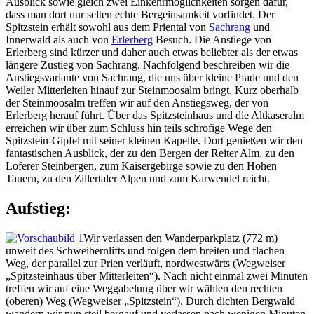
Ausblick sowie gleich zwei Einkehrmöglichkeiten sorgen dafür,
dass man dort nur selten echte Bergeinsamkeit vorfindet. Der
Spitzstein erhält sowohl aus dem Priental von
Sachrang
und
Innerwald als auch von
Erlerberg
Besuch. Die Anstiege von
Erlerberg sind kürzer und daher auch etwas beliebter als der etwas
längere Zustieg von Sachrang. Nachfolgend beschreiben wir die
Anstiegsvariante von Sachrang, die uns über kleine Pfade und den
Weiler Mitterleiten hinauf zur Steinmoosalm bringt. Kurz oberhalb
der Steinmoosalm treffen wir auf den Anstiegsweg, der von
Erlerberg herauf führt. Über das Spitzsteinhaus und die Altkaseralm
erreichen wir über zum Schluss hin teils schrofige Wege den
Spitzstein-Gipfel mit seiner kleinen Kapelle. Dort genießen wir den
fantastischen Ausblick, der zu den Bergen der Reiter Alm, zu den
Loferer Steinbergen, zum Kaisergebirge sowie zu den Hohen
Tauern, zu den Zillertaler Alpen und zum Karwendel reicht.
Aufstieg:
Wir verlassen den Wanderparkplatz (772 m)
unweit des Schweibernlifts und folgen dem breiten und flachen
Weg, der parallel zur Prien verläuft, nordwestwärts (Wegweiser
„Spitzsteinhaus über Mitterleiten“). Nach nicht einmal zwei Minuten
treffen wir auf eine Weggabelung über wir wählen den rechten
(oberen) Weg (Wegweiser „Spitzstein“). Durch dichten Bergwald
wandern wir nun steil bergauf und verlassen nach wenigen Minuten