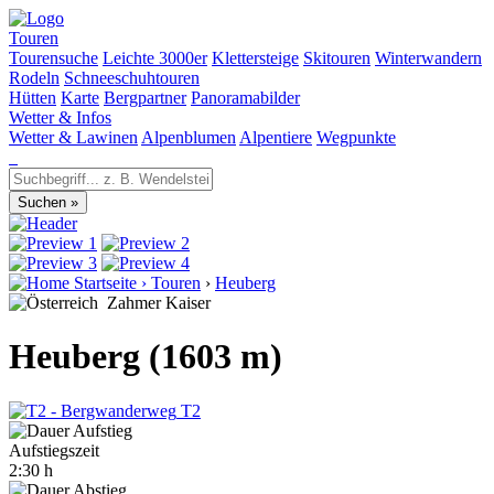
Touren
Tourensuche
Leichte 3000er
Klettersteige
Skitouren
Winterwandern
Rodeln
Schneeschuhtouren
Hütten
Karte
Bergpartner
Panoramabilder
Wetter & Infos
Wetter & Lawinen
Alpenblumen
Alpentiere
Wegpunkte
Startseite
›
Touren
›
Heuberg
Zahmer Kaiser
Heuberg (1603 m)
T2
Aufstiegszeit
2:30 h