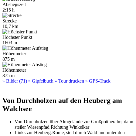
Abstiegszeit
2:15 h
Strecke
10,7 km
Höchster Punkt
1603 m
Höhenmeter
875 m
Höhenmeter
875 m
» Bilder (71)
» Gipfelbuch
» Tour drucken
» GPS-Track
Von Durchholzen auf den Heuberg am
Walchsee
Von Durchholzen über Almgelände zur Großpoitneralm, dann
steiler Wiesenpfad Richtung Winkelkar
Links zur Heuberg-Route, steil durch Wald und unter den