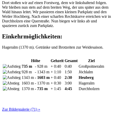
Dort stoßen wir auf einen Forstweg, dem wir linkshaltend folgen.
Wir bleiben nun stets auf dem breiten Weg, der uns später aus dem
Wald hinaus leitet. Wir passieren einen kleinen Parkplatz und den
Weiler Hochberg. Nach einer scharfen Rechtskurve erreichen wir in
Durchholzen eine Querstraße. Nun biegen wir links ab und
spazieren zurück zum Parkplatz.
Einkehrmöglichkeiten:
Hageralm (1370 m). Getränke und Brotzeiten zur Weidesaison.
Höhe
Gehzeit
Gesamt
Ziel
735 m
- 928 m
+ 0:40
0:40
Großpoitneralm
928 m
- 1343 m
+ 1:10
1:50
Jöchlalm
1343 m
- 1603 m
+ 0:40
2:30
Heuberg
1603 m
- 1370 m
+ 0:30
3:00
Hageralm
1370 m
- 735 m
+ 1:45
4:45
Durchholzen
Zur Bildergalerie (71) »