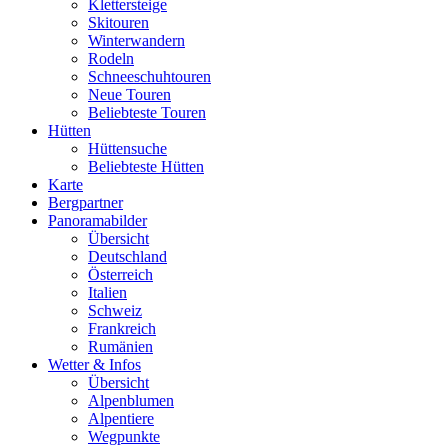
Klettersteige
Skitouren
Winterwandern
Rodeln
Schneeschuhtouren
Neue Touren
Beliebteste Touren
Hütten
Hüttensuche
Beliebteste Hütten
Karte
Bergpartner
Panoramabilder
Übersicht
Deutschland
Österreich
Italien
Schweiz
Frankreich
Rumänien
Wetter & Infos
Übersicht
Alpenblumen
Alpentiere
Wegpunkte