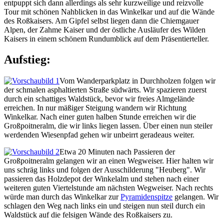
entpuppt sich dann allerdings als sehr kurzweilige und reizvolle
Tour mit schönen Nahblicken in das Winkelkar und auf die Wände
des Roßkaisers. Am Gipfel selbst liegen dann die Chiemgauer
Alpen, der Zahme Kaiser und der östliche Ausläufer des Wilden
Kaisers in einem schönem Rundumblick auf dem Präsentierteller.
Aufstieg:
Vom Wanderparkplatz in Durchholzen folgen wir
der schmalen asphaltierten Straße südwärts. Wir spazieren zuerst
durch ein schattiges Waldstück, bevor wir freies Almgelände
erreichen. In nur mäßiger Steigung wandern wir Richtung
Winkelkar. Nach einer guten halben Stunde erreichen wir die
Großpoitneralm, die wir links liegen lassen. Über einen nun steiler
werdenden Wiesenpfad gehen wir unbeirrt geradeaus weiter.
Etwa 20 Minuten nach Passieren der
Großpoitneralm gelangen wir an einen Wegweiser. Hier halten wir
uns schräg links und folgen der Ausschilderung "Heuberg". Wir
passieren das Holzdepot der Winkelalm und stehen nach einer
weiteren guten Viertelstunde am nächsten Wegweiser. Nach rechts
würde man durch das Winkelkar zur
Pyramidenspitze
gelangen. Wir
schlagen den Weg nach links ein und steigen nun steil durch ein
Waldstück auf die felsigen Wände des Roßkaisers zu.