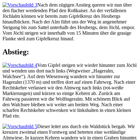
Nach dem zügigen Anstieg queren wir nun über
den flacher werdenden Pfad den Roßkaiser. An der verfallenen
Jöchlalm können wir bereits zum Gipfelkreuz des Heubergs
hinaufblicken. Nach der Alm führt uns der Weg in angenehmer
Steigung bis zum Sattel unterhalb des Heubergs, dem Jöchl, empor.
Vom Jöchl steigen wir innerhalb von 15 Minuten über die grasige
Flanke steil zum Gipfelkreuz hinauf.
Abstieg:
Vom Gipfel steigen wir wieder hinunter zum Jöchl
und wenden uns dort nach links (Wegweiser „Hageralm,
Walchsee“). Auf dem Wiesenweg wandern wir hinunter zur
Hageralm (1370 m) und treffen dort auf einen Fahrweg. Nach einer
Rechtskehre verlassen wir den Almweg nach links (rot-weiße
Markierungen) und kürzen so einige Kehren ab. Zurück am
Fahrweg passieren wir die Wolfingeralm. Mit schönem Blick auf
den Walchsee bleiben wir weiter am breiten Weg. Nach einer
scharfen Rechtskehre schwenken wir linkshalten in einen kleinen
Pfad ein.
Dieser leitet uns durch ein Waldstück bergab. Wir
kreuzen zweimal einen Forstweg und betreten eine weitläufige
Almwiese. In kurzen Kehren wandern wir in einen Graben hinunter.