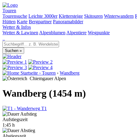
Touren
Tourensuche
Leichte 3000er
Klettersteige
Skitouren
Winterwandern
Hütten
Karte
Bergpartner
Panoramabilder
Wetter & Infos
Wetter & Lawinen
Alpenblumen
Alpentiere
Wegpunkte
Startseite
›
Touren
›
Wandberg
Chiemgauer Alpen
Wandberg (1454 m)
T1
Aufstiegszeit
1:45 h
Abstiegszeit