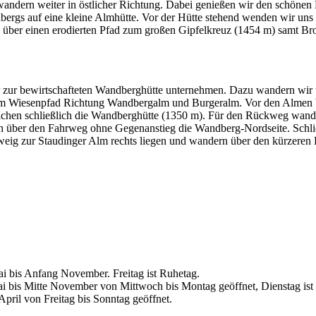
andern weiter in östlicher Richtung. Dabei genießen wir den schönen 
ndbergs auf eine kleine Almhütte. Vor der Hütte stehend wenden wir un
nd über einen erodierten Pfad zum großen Gipfelkreuz (1454 m) samt Bro
 zur bewirtschafteten Wandberghütte unternehmen. Dazu wandern wir 
m Wiesenpfad Richtung Wandbergalm und Burgeralm. Vor den Almen bie
rreichen schließlich die Wandberghütte (1350 m). Für den Rückweg wan
n über den Fahrweg ohne Gegenanstieg die Wandberg-Nordseite. Schlie
ig zur Staudinger Alm rechts liegen und wandern über den kürzeren F
i bis Anfang November. Freitag ist Ruhetag.
 bis Mitte November von Mittwoch bis Montag geöffnet, Dienstag ist
April von Freitag bis Sonntag geöffnet.