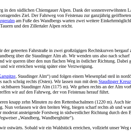
sberg in den südlichen Chiemgauer Alpen. Dank der sonnenverwöhnten 
vorragendes Ziel. Der Fahrweg von Feistenau zur ganzjährig geöffnete
rgeralm
am Fuße des Wandbergs
warten zwei weitere Einkehrmöglichk
Tauern und den Zillertaler Alpen reicht.
r der geteerten Fahrstraße in zwei großzügigen Rechtskurven bergauf
ndberg über die Staudinger Alm ab. Wir wenden uns also nach scharf 
 und wir queren über den nun flachen Weg in östlicher Richtung. Dabei
und wir erreichen wenig später eine Verzweigung.
arspitze
, Staudinger Alm“) und folgen einem Wiesenpfad steil in nord
 nach schräg rechts (Osten). Wir lassen nun mit dem
Staudinger Kreuz
ichtbaren Staudinger Alm (1175 m). Wir gehen rechts an der Alm vorbe
ffen wir auf den Fahrweg, der von Feistenau herauf führt.
teren knapp zehn Minuten zu den Rettenbachalmen (1220 m). Auch hie
g. Nun verlassen wir den breiten Weg, biegen scharf rechts ab und wa
moderat ansteigende Forstweg in südwestlicher Richtung durch den Be
 (Wegweiser „Wandberg, Wandberghütte“).
wir ostwärts. Sobald wir ein Waldstück erreichen, vollzieht unser Weg 