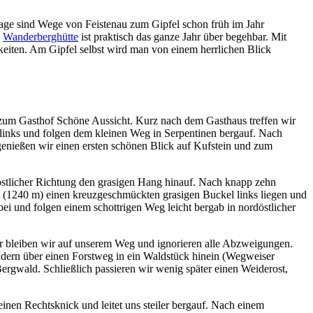
Lage sind Wege von Feistenau zum Gipfel schon früh im Jahr
n
Wanderberghütte
ist praktisch das ganze Jahr über begehbar. Mit
eiten. Am Gipfel selbst wird man von einem herrlichen Blick
 zum Gasthof Schöne Aussicht. Kurz nach dem Gasthaus treffen wir
links und folgen dem kleinen Weg in Serpentinen bergauf. Nach
 genießen wir einen ersten schönen Blick auf Kufstein und zum
östlicher Richtung den grasigen Hang hinauf. Nach knapp zehn
(1240 m) einen kreuzgeschmückten grasigen Buckel links liegen und
i und folgen einem schottrigen Weg leicht bergab in nordöstlicher
r bleiben wir auf unserem Weg und ignorieren alle Abzweigungen.
ndern über einen Forstweg in ein Waldstück hinein (Wegweiser
rgwald. Schließlich passieren wir wenig später einen Weiderost,
einen Rechtsknick und leitet uns steiler bergauf. Nach einem