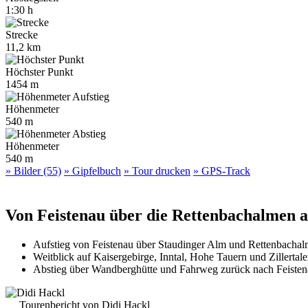
1:30 h
Strecke
11,2 km
Höchster Punkt
1454 m
Höhenmeter
540 m
Höhenmeter
540 m
» Bilder (55)
» Gipfelbuch
» Tour drucken
» GPS-Track
Von Feistenau über die Rettenbachalmen 
Aufstieg von Feistenau über Staudinger Alm und Rettenbach
Weitblick auf Kaisergebirge, Inntal, Hohe Tauern und Zillertal
Abstieg über Wandberghütte und Fahrweg zurück nach Feiste
Tourenbericht von Didi Hackl