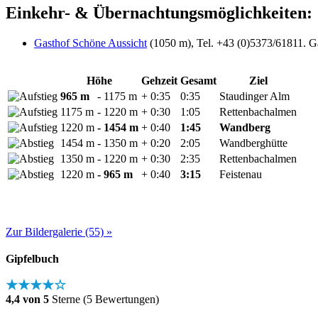
Einkehr- & Übernachtungsmöglichkeiten:
Gasthof Schöne Aussicht
(1050 m), Tel. +43 (0)5373/61811. Ga
Höhe
Gehzeit
Gesamt
Ziel
965 m
- 1175 m
+ 0:35
0:35
Staudinger Alm
1175 m
- 1220 m
+ 0:30
1:05
Rettenbachalmen
1220 m
- 1454 m
+ 0:40
1:45
Wandberg
1454 m
- 1350 m
+ 0:20
2:05
Wandberghütte
1350 m
- 1220 m
+ 0:30
2:35
Rettenbachalmen
1220 m
- 965 m
+ 0:40
3:15
Feistenau
Zur Bildergalerie (55) »
Gipfelbuch
★★★★☆
4,4 von 5
Sterne (5 Bewertungen)