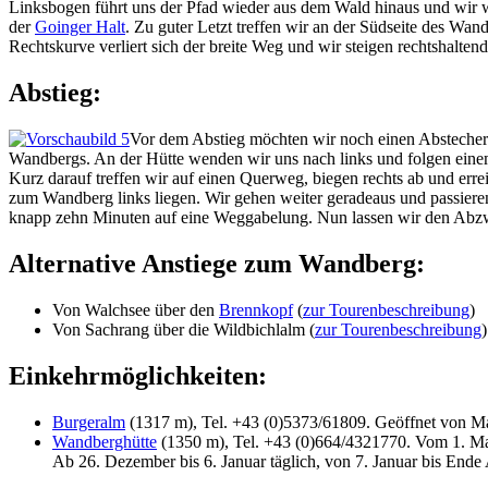
Linksbogen führt uns der Pfad wieder aus dem Wald hinaus und wir w
der
Goinger Halt
. Zu guter Letzt treffen wir an der Südseite des Wa
Rechtskurve verliert sich der breite Weg und wir steigen rechtshalte
Abstieg:
Vor dem Abstieg möchten wir noch einen Abstecher
Wandbergs. An der Hütte wenden wir uns nach links und folgen eine
Kurz darauf treffen wir auf einen Querweg, biegen rechts ab und e
zum Wandberg links liegen. Wir gehen weiter geradeaus und passiere
knapp zehn Minuten auf eine Weggabelung. Nun lassen wir den Abzwe
Alternative Anstiege zum Wandberg:
Von Walchsee über den
Brennkopf
(
zur Tourenbeschreibung
)
Von Sachrang über die Wildbichlalm (
zur Tourenbeschreibung
)
Einkehrmöglichkeiten:
Burgeralm
(1317 m), Tel. +43 (0)5373/61809. Geöffnet von Ma
Wandberghütte
(1350 m), Tel. +43 (0)664/4321770. Vom 1. Mai
Ab 26. Dezember bis 6. Januar täglich, von 7. Januar bis Ende 