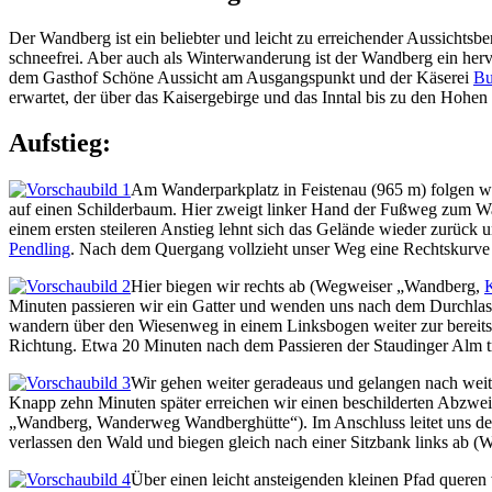
Der Wandberg ist ein beliebter und leicht zu erreichender Aussicht
schneefrei. Aber auch als Winterwanderung ist der Wandberg ein her
dem Gasthof Schöne Aussicht am Ausgangspunkt und der Käserei
Bu
erwartet, der über das Kaisergebirge und das Inntal bis zu den Hohen 
Aufstieg:
Am Wanderparkplatz in Feistenau (965 m) folgen wi
auf einen Schilderbaum. Hier zweigt linker Hand der Fußweg zum Wa
einem ersten steileren Anstieg lehnt sich das Gelände wieder zurück
Pendling
. Nach dem Quergang vollzieht unser Weg eine Rechtskurve 
Hier biegen wir rechts ab (Wegweiser „Wandberg,
K
Minuten passieren wir ein Gatter und wenden uns nach dem Durchlass
wandern über den Wiesenweg in einem Linksbogen weiter zur bereits s
Richtung. Etwa 20 Minuten nach dem Passieren der Staudinger Alm tre
Wir gehen weiter geradeaus und gelangen nach wei
Knapp zehn Minuten später erreichen wir einen beschilderten Abzwei
„Wandberg, Wanderweg Wandberghütte“). Im Anschluss leitet uns der 
verlassen den Wald und biegen gleich nach einer Sitzbank links ab
Über einen leicht ansteigenden kleinen Pfad queren 