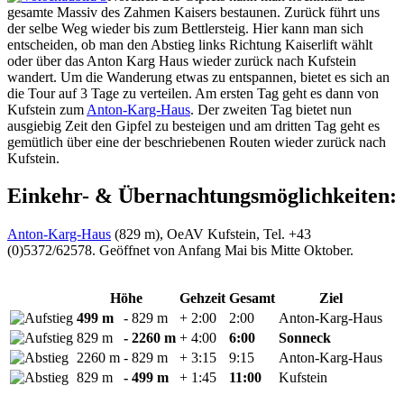
gesamte Massiv des Zahmen Kaisers bestaunen. Zurück führt uns
der selbe Weg wieder bis zum Bettlersteig. Hier kann man sich
entscheiden, ob man den Abstieg links Richtung Kaiserlift wählt
oder über das Anton Karg Haus wieder zurück nach Kufstein
wandert. Um die Wanderung etwas zu entspannen, bietet es sich an
die Tour auf 3 Tage zu verteilen. Am ersten Tag geht es dann von
Kufstein zum
Anton-Karg-Haus
. Der zweiten Tag bietet nun
ausgiebig Zeit den Gipfel zu besteigen und am dritten Tag geht es
gemütlich über eine der beschriebenen Routen wieder zurück nach
Kufstein.
Einkehr- & Übernachtungsmöglichkeiten:
Anton-Karg-Haus
(829 m), OeAV Kufstein, Tel. +43
(0)5372/62578. Geöffnet von Anfang Mai bis Mitte Oktober.
Höhe
Gehzeit
Gesamt
Ziel
499 m
- 829 m
+ 2:00
2:00
Anton-Karg-Haus
829 m
- 2260 m
+ 4:00
6:00
Sonneck
2260 m
- 829 m
+ 3:15
9:15
Anton-Karg-Haus
829 m
- 499 m
+ 1:45
11:00
Kufstein