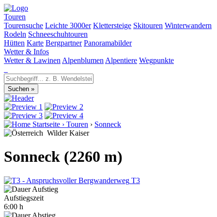
Touren
Tourensuche
Leichte 3000er
Klettersteige
Skitouren
Winterwandern
Rodeln
Schneeschuhtouren
Hütten
Karte
Bergpartner
Panoramabilder
Wetter & Infos
Wetter & Lawinen
Alpenblumen
Alpentiere
Wegpunkte
Startseite
›
Touren
›
Sonneck
Wilder Kaiser
Sonneck (2260 m)
T3
Aufstiegszeit
6:00 h