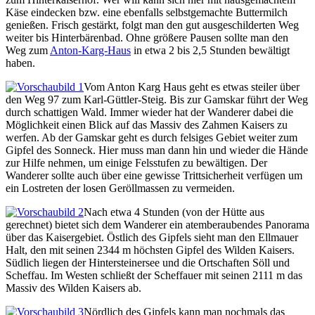
Käse eindecken bzw. eine ebenfalls selbstgemachte Buttermilch
genießen. Frisch gestärkt, folgt man den gut ausgeschilderten Weg
weiter bis Hinterbärenbad. Ohne größere Pausen sollte man den
Weg zum
Anton-Karg-Haus
in etwa 2 bis 2,5 Stunden bewältigt
haben.
Vom Anton Karg Haus geht es etwas steiler über
den Weg 97 zum Karl-Güttler-Steig. Bis zur Gamskar führt der Weg
durch schattigen Wald. Immer wieder hat der Wanderer dabei die
Möglichkeit einen Blick auf das Massiv des Zahmen Kaisers zu
werfen. Ab der Gamskar geht es durch felsiges Gebiet weiter zum
Gipfel des Sonneck. Hier muss man dann hin und wieder die Hände
zur Hilfe nehmen, um einige Felsstufen zu bewältigen. Der
Wanderer sollte auch über eine gewisse Trittsicherheit verfügen um
ein Lostreten der losen Geröllmassen zu vermeiden.
Nach etwa 4 Stunden (von der Hütte aus
gerechnet) bietet sich dem Wanderer ein atemberaubendes Panorama
über das Kaisergebiet. Östlich des Gipfels sieht man den Ellmauer
Halt, den mit seinen 2344 m höchsten Gipfel des Wilden Kaisers.
Südlich liegen der Hintersteinersee und die Ortschaften Söll und
Scheffau. Im Westen schließt der Scheffauer mit seinen 2111 m das
Massiv des Wilden Kaisers ab.
Nördlich des Gipfels kann man nochmals das