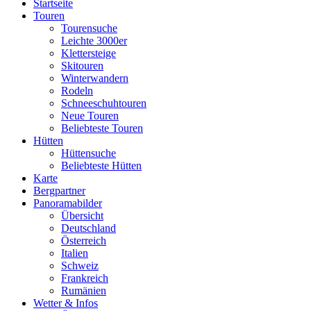
Startseite
Touren
Tourensuche
Leichte 3000er
Klettersteige
Skitouren
Winterwandern
Rodeln
Schneeschuhtouren
Neue Touren
Beliebteste Touren
Hütten
Hüttensuche
Beliebteste Hütten
Karte
Bergpartner
Panoramabilder
Übersicht
Deutschland
Österreich
Italien
Schweiz
Frankreich
Rumänien
Wetter & Infos