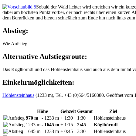
Sobald der Wald lichter wird erreichen wir ein ku
dabei am höchsten Punkt vorbei, der nach rechts über einen kurzen A
dem Bergrücken und biegen schießlich zum Ende hin nach links zum 
Abstieg:
Wie Aufstieg.
Alternative Aufstiegsroute:
Das Köglhörndl und das Höhlensteinhaus sind auch aus dem Inntal v
Einkehrmöglichkeiten:
Höhlensteinhaus
(1233 m), Tel. +43 (0)664/5160380. Geöffnet vom 1
Höhe
Gehzeit
Gesamt
Ziel
970 m
- 1233 m
+ 1:30
1:30
Höhlensteinhaus
1233 m
- 1645 m
+ 1:15
2:45
Köglhörndl
1645 m
- 1233 m
+ 0:45
3:30
Höhlensteinhaus