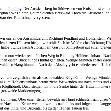
t zum
Pendling
. Der Aussichtsberg im Südwesten von Kufstein ist eine 
ginn etwas eintönig durch dichten Bergwald. Doch die Aussicht auf e
art der Tour schnell vergessen.
wir uns an der Ausschilderung Richtung Pendling und Höhlenstein. Wi
den letzten Häusern biegen wir schließlich im Wald rechts Richtung Hö
 halbe Stunde nach Aufbruch am Gasthof Schneeberg auf einen breiten
r den nun wieder recht flachen Weg in Richtung Höhlensteinhaus. Nach
nen ersten Blick auf das Inntal genießen. Wenige Minuten später errei
waldeten Hang hinunter. Nach dem Abstieg geht es wieder recht flach 
 vor uns zeigt sich erstmals das bewaldete Köglhörndl. Wenige Minute
ntal zum Höhlensteinhaus herauf zieht. Wr wenden uns nach rechts und
Köglhörndl. Dazu steigen wir in die Senke hinter der Hütte hinunter (
 (rot-weiße Markierungen).
ald hinein. Über einen steilen bewaldeten Hang schlängelt sich unser 
r. Nach dem Kreuz wenden wir uns nach links und folgen dem langge
auf das Inntal und Brixental bis zu den Hohen Tauern frei.