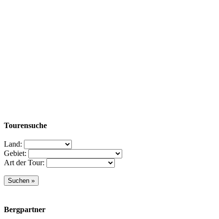
Tourensuche
Land:
Gebiet:
Art der Tour:
Bergpartner