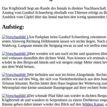
Das Köglhörndl liegt am Rande des Inntals in direkter Nachbarschaf
Anstieg vom Gasthof Schneeberg oberhalb von Thiersee erfolgt zu Be
Ausblick vom Gipfel über das Inntal machen den wenig spannenden St
Aufstieg:
Am Parkplatz beim Gasthof Schneeberg orientieren 
ersten Abzweig Richtung Höhlenstein lassen wir rechts liegen. Nach 
Waldweg. Langsam nimmt die Steigung etwas zu und wir treffen eine
Hier wenden wir uns nach rechts und spazieren übe
und verlassen daraufhin den dichten Wald. Nun können wir erstmals ei
wieder in den Bergwald hinein und wir steigen einige Meter einen be
aus dem Wald heraus.
Wir befinden uns nun im freien Almgelände. Rechts
treffen wir auf den Weg, der sich von Niederbreitenbach aus dem In
Terrasse hinunter. Rechts hinter dem Haus beginnt der Weiterweg zum 
Wiesenpfad eine kleine umzäunte Baumgruppe auf ihrer rechten Seite
Der schmale Pfad führt uns wieder in dichten Bergw
Köglhörndl ab und wandern in Serpentinen zu einem Drehkreuz empo
Bäume geben dabei immer wieder den Blick auf den
Wilden Kaiser
, 