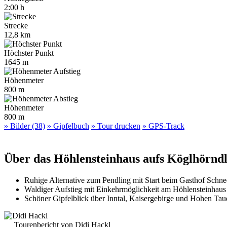
2:00 h
Strecke
12,8 km
Höchster Punkt
1645 m
Höhenmeter
800 m
Höhenmeter
800 m
» Bilder (38)
» Gipfelbuch
» Tour drucken
» GPS-Track
Über das Höhlensteinhaus aufs Köglhörnd
Ruhige Alternative zum Pendling mit Start beim Gasthof Schn
Waldiger Aufstieg mit Einkehrmöglichkeit am Höhlensteinhaus
Schöner Gipfelblick über Inntal, Kaisergebirge und Hohen Tau
Tourenbericht von Didi Hackl