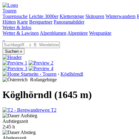
Touren
Tourensuche
Leichte 3000er
Klettersteige
Skitouren
Winterwandern
Hütten
Karte
Bergpartner
Panoramabilder
Wetter & Infos
Wetter & Lawinen
Alpenblumen
Alpentiere
Wegpunkte
Startseite
›
Touren
›
Köglhörndl
Rofangebirge
Köglhörndl (1645 m)
T2
Aufstiegszeit
2:45 h
Abstiegszeit