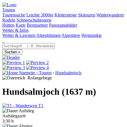
Touren
Tourensuche
Leichte 3000er
Klettersteige
Skitouren
Winterwandern
Rodeln
Schneeschuhtouren
Hütten
Karte
Bergpartner
Panoramabilder
Wetter & Infos
Wetter & Lawinen
Alpenblumen
Alpentiere
Wegpunkte
Startseite
›
Touren
›
Hundsalmjoch
Rofangebirge
Hundsalmjoch (1637 m)
T1
Aufstiegszeit
3:30 h