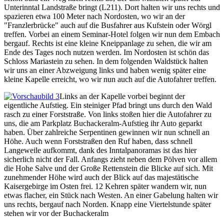
Unterinntal Landstraße bringt (L211). Dort halten wir uns rechts und
spazieren etwa 100 Meter nach Nordosten, wo wir an der
"Franzlerbrücke" auch auf die Busfahrer aus Kufstein oder Wörgl
treffen. Vorbei an einem Seminar-Hotel folgen wir nun dem Embach
bergauf. Rechts ist eine kleine Kneippanlage zu sehen, die wir am
Ende des Tages noch nutzen werden. Im Nordosten ist schön das
Schloss Mariastein zu sehen. In dem folgenden Waldstück halten
wir uns an einer Abzweigung links und haben wenig später eine
kleine Kapelle erreicht, wo wir nun auch auf die Autofahrer treffen.
Links an der Kapelle vorbei beginnt der
eigentliche Aufstieg. Ein steiniger Pfad bringt uns durch den Wald
rasch zu einer Forststraße. Von links stoßen hier die Autofahrer zu
uns, die am Parkplatz Buchackeralm-Aufstieg ihr Auto geparkt
haben. Über zahlreiche Serpentinen gewinnen wir nun schnell an
Höhe. Auch wenn Forststraßen den Ruf haben, dass schnell
Langeweile aufkommt, dank des Inntalpanoramas ist das hier
sicherlich nicht der Fall. Anfangs zieht neben dem Pölven vor allem
die Hohe Salve und der Große Rettenstein die Blicke auf sich. Mit
zunehmender Höhe wird auch der Blick auf das majestätische
Kaisergebirge im Osten frei. 12 Kehren später wandern wir, nun
etwas flacher, ein Stück nach Westen. An einer Gabelung halten wir
uns rechts, bergauf nach Norden. Knapp eine Viertelstunde später
stehen wir vor der Buchackeralm