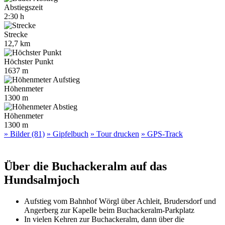
Abstiegszeit
2:30 h
Strecke
12,7 km
Höchster Punkt
1637 m
Höhenmeter
1300 m
Höhenmeter
1300 m
» Bilder (81)
» Gipfelbuch
» Tour drucken
» GPS-Track
Über die Buchackeralm auf das
Hundsalmjoch
Aufstieg vom Bahnhof Wörgl über Achleit, Brudersdorf und
Angerberg zur Kapelle beim Buchackeralm-Parkplatz
In vielen Kehren zur Buchackeralm, dann über die