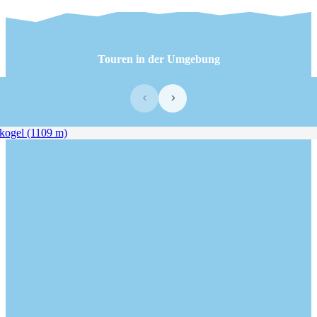
Touren in der Umgebung
‹
›
gel (1109 m)