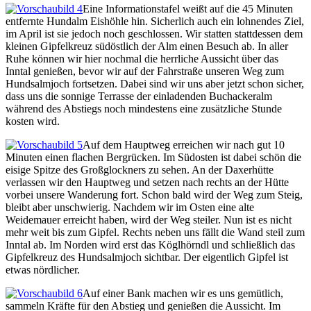
Eine Informationstafel weißt auf die 45 Minuten
entfernte Hundalm Eishöhle hin. Sicherlich auch ein lohnendes Ziel,
im April ist sie jedoch noch geschlossen. Wir statten stattdessen dem
kleinen Gipfelkreuz südöstlich der Alm einen Besuch ab. In aller
Ruhe können wir hier nochmal die herrliche Aussicht über das
Inntal genießen, bevor wir auf der Fahrstraße unseren Weg zum
Hundsalmjoch fortsetzen. Dabei sind wir uns aber jetzt schon sicher,
dass uns die sonnige Terrasse der einladenden Buchackeralm
während des Abstiegs noch mindestens eine zusätzliche Stunde
kosten wird.
Auf dem Hauptweg erreichen wir nach gut 10
Minuten einen flachen Bergrücken. Im Südosten ist dabei schön die
eisige Spitze des Großglockners zu sehen. An der Daxerhütte
verlassen wir den Hauptweg und setzen nach rechts an der Hütte
vorbei unsere Wanderung fort. Schon bald wird der Weg zum Steig,
bleibt aber unschwierig. Nachdem wir im Osten eine alte
Weidemauer erreicht haben, wird der Weg steiler. Nun ist es nicht
mehr weit bis zum Gipfel. Rechts neben uns fällt die Wand steil zum
Inntal ab. Im Norden wird erst das Köglhörndl und schließlich das
Gipfelkreuz des Hundsalmjoch sichtbar. Der eigentlich Gipfel ist
etwas nördlicher.
Auf einer Bank machen wir es uns gemütlich,
sammeln Kräfte für den Abstieg und genießen die Aussicht. Im