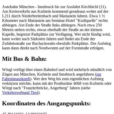
Autobahn München - Innsbruck bis zur Ausfahrt Kirchbichl (11).
Am Kreisverkehr aus Kufstein kommend geradeaus weiter auf der
L211 durch Niederbreitenbach und Mariastein fahren. Etwa 1 ½
Kilometer nach Mariastein am Seminar-Hotel "Kraftquelle" rechts
abbiegen. Am Ende der Straße links abbiegen. Nach etwa 250
Metern stehen rechts, etwas oberhalb der Straße an der kleinen
Kapelle, begrenzt Parkplätze zur Verfügung. Wer nicht fündig wird,
kann weiter nach Südosten fahren und findet am Ende der
Zufahrtsstraße zur Buchackeralm ebenfalls Parkplätze. Der Aufstieg
kann dann direkt nach Nordwesten auf der Forststraße erfolgen.
Mit Bus & Bahn:
Wörgl verfügt über einen Bahnhof und wird mehrfach stündlich von
Zügen aus München, Kufstein und Innsbruck angefahren (
zur
Fahrplanauskunft
). Wer den Weg bis zum eigentlichen Aufstieg
verkürzen möchte, kann mit der Postbusline 4068 von Kufstein oder
Wörgl nach "Franzlerbrücke, Angerberg" fahren (siehe
Verkehrsverbund Tirol
).
Koordinaten des Ausgangspunkts: