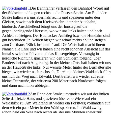
Die Bahnfahrer verlassen den Bahnhof Wörgl auf
der Südseite und biegen rechts in die Poststraße ein. Am Ende der
Straße halten wir uns abermals rechts und spazieren unter den
Gleisen, sowie nach dem Kreisverkehr unter der Autobahn,
hindurch. Anschließend bringt uns der Innsteg auf die
gegenüberliegende Uferseite, wo wir uns links halten und nach
Achleit aufsteigen. Der Buchacker-Aufstieg bzw. die Hundalm sind
gut beschildert. In Achleit biegen wir scharf rechts ab und steigen
zum Gasthaus "Blick ins Inntal" auf. Die Wirtschaft macht ihrem
Namen alle Ehre und wir haben eine recht schönen Aussicht auf das
Inntal sowie den Pölven und das Kaisergebirge. Vorrangig in
nördliche Richtung spazieren wir, den Schildern folgend, über
Brudersdorf nach Angerberg. In der kleinen Ortschaft halten wir uns
an der Hauptstraße links. Nur wenige Meter hinter der Bushaltestelle
biegen wir wieder nach rechts ab. Durch ein kleines Waldstück führt
uns nun der Weg nach Edwald. Dort treffen wir wieder auf eine
kleine Teerstraße, der wir etwa 200 Meter nach Nordosten folgen
und dann nach links abbiegen.
Am Ende der Straße umrunden wir auf der linken
Seite das letzte Haus und spazieren über eine Wiese auf ein
Waldstück zu. Am Waldrand ist wieder ein Forstweg vorhanden auf
dem wir ein paar Meter in den Wald spazieren. Im Wald zweigt
schon bald ein Weg nach rechts ab, der uns Minuten später zur