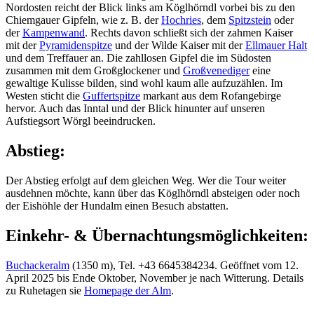
Nordosten reicht der Blick links am Köglhörndl vorbei bis zu den
Chiemgauer Gipfeln, wie z. B. der
Hochries
, dem
Spitzstein
oder
der
Kampenwand
. Rechts davon schließt sich der zahmen Kaiser
mit der
Pyramidenspitze
und der Wilde Kaiser mit der
Ellmauer Halt
und dem Treffauer an. Die zahllosen Gipfel die im Südosten
zusammen mit dem Großglockener und
Großvenediger
eine
gewaltige Kulisse bilden, sind wohl kaum alle aufzuzählen. Im
Westen sticht die
Guffertspitze
markant aus dem Rofangebirge
hervor. Auch das Inntal und der Blick hinunter auf unseren
Aufstiegsort Wörgl beeindrucken.
Abstieg:
Der Abstieg erfolgt auf dem gleichen Weg. Wer die Tour weiter
ausdehnen möchte, kann über das Köglhörndl absteigen oder noch
der Eishöhle der Hundalm einen Besuch abstatten.
Einkehr- & Übernachtungsmöglichkeiten:
Buchackeralm
(1350 m), Tel. +43 6645384234. Geöffnet vom 12.
April 2025 bis Ende Oktober, November je nach Witterung. Details
zu Ruhetagen sie
Homepage der Alm
.