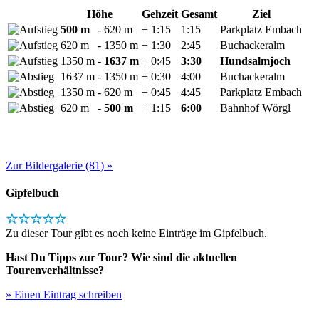
Höhe
Gehzeit
Gesamt
Ziel
500 m
- 620 m
+ 1:15
1:15
Parkplatz Embach
620 m
- 1350 m
+ 1:30
2:45
Buchackeralm
1350 m
- 1637 m
+ 0:45
3:30
Hundsalmjoch
1637 m
- 1350 m
+ 0:30
4:00
Buchackeralm
1350 m
- 620 m
+ 0:45
4:45
Parkplatz Embach
620 m
- 500 m
+ 1:15
6:00
Bahnhof Wörgl
Zur Bildergalerie (81) »
Gipfelbuch
☆☆☆☆☆
Zu dieser Tour gibt es noch keine Einträge im Gipfelbuch.
Hast Du Tipps zur Tour? Wie sind die aktuellen
Tourenverhältnisse?
» Einen Eintrag schreiben