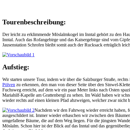
Tourenbeschreibung:
Der leicht zu erklimmende Möslalmkogel im Inntal gehört zu den Haus
Inntal. Auch das Rofangebirge und das Kaisergebirge sind vom Gipfe
Jausenstation Schrofen bleibt somit auch der Rucksack erträglich lei
Aufstieg:
Wir starten unsere Tour, indem wir über die Salzburger Straße, rechts
Pölven
zu erkennen, den man von dieser Seite über den Sinwel-Kletter
Fuchsweg erreicht, auf dem wir ein paar Meter links nach Osten spa
Mariahilf-Kapelle am Grattenbergl zu sehen. Im Wald haben wir schnell
wieder rechts auf einen kleinen Pfad abzweigen, welcher zwar nicht b
Nachdem wir den Fahrweg wieder erreicht haben, fo
ausgeschildert ist. Immer wieder erhaschen wir zwischen den Bäumen 
umgefallene Bäume, die auf dem Weg liegen. Für die jüngsten Wande
Möslalm. Schon hier ist der Blick auf das Inntal und das gegenüberl