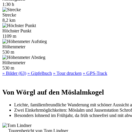
1:30 h
Strecke
8,2 km
Höchster Punkt
1109 m
Höhenmeter
530 m
Höhenmeter
530 m
» Bilder (63)
» Gipfelbuch
» Tour drucken
» GPS-Track
Von Wörgl auf den Möslalmkogel
Leichte, familienfreundliche Wanderung mit schöner Aussicht a
Zwei Einkehrmöglichkeiten: Möslalm und Jausenstation Schrof
Besonders lohnend im Frühjahr, da früh schneefrei und mit a
Tourenbericht von Tom Lindner