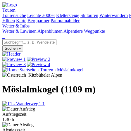
Touren
Tourensuche
Leichte 3000er
Klettersteige
Skitouren
Winterwandern
Hütten
Karte
Bergpartner
Panoramabilder
Wetter & Infos
Wetter & Lawinen
Alpenblumen
Alpentiere
Wegpunkte
Startseite
›
Touren
›
Möslalmkogel
Kitzbüheler Alpen
Möslalmkogel (1109 m)
T1
Aufstiegszeit
1:30 h
Abstiegszeit