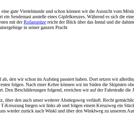
eine gute Viertelstunde und schon können wir die Aussicht vom Möslal
ort ein Sendemast anstelle eines Gipfelkreuzes. Während es sich die 
sten mit der
Rofanspitze
reicht der Blick über das Inntal und die dah
isergebirge in seiner ganzen Pracht
l ab, den wir schon im Aufstieg passiert haben. Dort setzen wir allerd
westen folgen. Nach einer Kehre können wir im Süden die Skipisten ob
t. Den Beschilderungen folgend, erreichen wir auf der Fahrstraße die J
atz, über den auch unser weiterer Abstiegsweg verläuft. Recht gemächlic
 T-Kreuzung biegen wir links ab und folgen einem Kreuzweg ein Stück
ngt uns wieder zurück nach Winkl und über den Winklweg zu unserem Aut