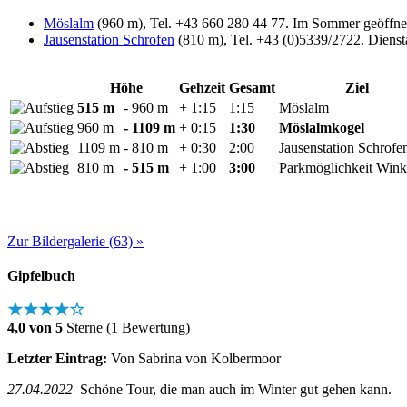
Möslalm
(960 m), Tel. +43 660 280 44 77. Im Sommer geöffne
Jausenstation Schrofen
(810 m), Tel. +43 (0)5339/2722. Diens
Höhe
Gehzeit
Gesamt
Ziel
515 m
- 960 m
+ 1:15
1:15
Möslalm
960 m
- 1109 m
+ 0:15
1:30
Möslalmkogel
1109 m
- 810 m
+ 0:30
2:00
Jausenstation Schrofe
810 m
- 515 m
+ 1:00
3:00
Parkmöglichkeit Win
Zur Bildergalerie (63) »
Gipfelbuch
★★★★☆
4,0 von 5
Sterne (1 Bewertung)
Letzter Eintrag:
Von Sabrina von Kolbermoor
27.04.2022
Schöne Tour, die man auch im Winter gut gehen kann.