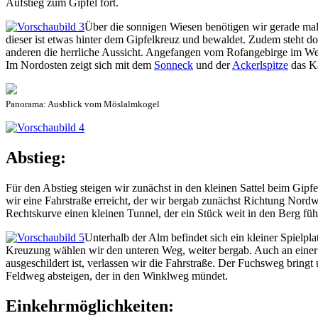
Aufstieg zum Gipfel fort.
Über die sonnigen Wiesen benötigen wir gerade mal 
dieser ist etwas hinter dem Gipfelkreuz und bewaldet. Zudem steht d
anderen die herrliche Aussicht. Angefangen vom Rofangebirge im We
Im Nordosten zeigt sich mit dem
Sonneck
und der
Ackerlspitze
das Ka
Panorama: Ausblick vom Möslalmkogel
Abstieg:
Für den Abstieg steigen wir zunächst in den kleinen Sattel beim Gipfe
wir eine Fahrstraße erreicht, der wir bergab zunächst Richtung Nord
Rechtskurve einen kleinen Tunnel, der ein Stück weit in den Berg führ
Unterhalb der Alm befindet sich ein kleiner Spielpl
Kreuzung wählen wir den unteren Weg, weiter bergab. Auch an einer
ausgeschildert ist, verlassen wir die Fahrstraße. Der Fuchsweg bri
Feldweg absteigen, der in den Winklweg mündet.
Einkehrmöglichkeiten: