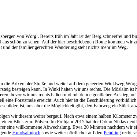
bergen von Wörgl. Bereits früh im Jahr ist der Berg schneefrei und bi
l aus schön zu sehen. Auf der hier beschriebenen Route kommen wir z
cht und der familiengerechten Wanderung steht nichts mehr im Weg.
 in die Brixentaler Straße und weiter auf dem geteerten Winklweg Wörgl
steig besteigen kann. In Winkl halten wir uns rechts. Die Möslalm ist 
zieren, bevor wir uns rechts halten und mit dem eigentlichen Anstieg
 eine Forststraße erreicht. Auch hier ist die Beschilderung vorbildlich
eschildert ist, uns aber die Möglichkeit gibt, den Fahrweg ein Stück a
lgen wir diesem weiter bergauf. Nach etwa einem halben Kilometer zw
einen Blick zum Pölven. Im Frühjahr 2015 hat der Orkan Niklas deutli
rer eine willkommene Abwechslung. Etwa 20 Minuten nachdem wir eine r
iegende
Hundsalmjoch
sowie weiter nördlicher auf den
Pendling
recht sc