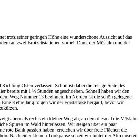
etet trotz seiner geringen Höhe eine wunderschöne Aussicht auf das
udem an zwei Brotzeitstationen vorbei. Dank der Möslalm und der
 Richtung Osten verlassen. Schön ist dabei die felsige Seite des
hier bereits mit 1 ¼ Stunden angeschrieben. Schnell haben wir den
 auf dem Weg Nummer 13 beginnen. Im Norden ist die schön gelegene
. Eine Kehre lang folgen wir der Forststraße bergauf, bevor wir
bzukürzen.
eigt abermals rechts ein kleiner Weg ab, an dem diesmal die Möslalm
che Spuren im Wald hinterlassen. Wir steigen über ein paar
ote Bank passiert haben, erreichen wir über freie Flächen die
hön. Nach einer kleinen Trinkpause setzen wir hinter der Alm unseren