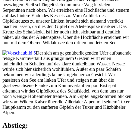
bezwingen. Steil schlängelt sich nun unser Weg in vielen
Serpentinen nach oben. Wir erreichen eine Hochfläche und steuern
auf das hintere Ende des Kessels zu. Vom Anblick des
Gipfelkreuzes zu unserer Linken braucht sich niemand verrückt
machen lassen, da dies den Gipfel der Aleitenspitze markiert. Das
Kreuz des Schafsiedel ist hier noch nicht sichtbar und deutlich
näher, als das der Aleitenspitze. Über die Hochfläche erreichen wir
nun mit dem Oberen Wildalmsee den dritten und letzten See.
Der sich am gegenüberliegenden Ufer aufbauende
felsige Kammverlauf aus graugrünem Gestein wirft einen
unheimlichen Schatten auf das klare dunkelblaue Wasser. Nessie
würde sich hier sicherlich wohlfühlen. Außer ein paar Schafen
bekommen wir allerdings keine Ungeheuer zu Gesicht. Wir
passieren den See am linken Ufer und steigen nun über die
grasbewachsene Flanke zum Kammverlauf empor. Erst spät
erkennen wir das Gipfelkreuz des Schafsiedel, von dem uns nur
noch wenige Höhenmeter trennen. Am Gipfel angekommen blicken
wir vom Wilden Kaiser über die Zillertaler Alpen mit seinem Tuxer
Hauptkamm zu den sanfteren Gipfeln der Tuxer und Kitzbüheler
Alpen.
Abstieg: