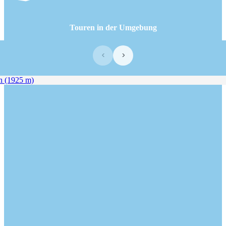
Touren in der Umgebung
‹
›
 (1925 m)