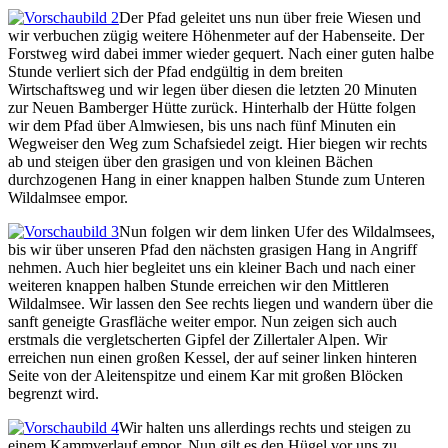
Der Pfad geleitet uns nun über freie Wiesen und
wir verbuchen zügig weitere Höhenmeter auf der Habenseite. Der
Forstweg wird dabei immer wieder gequert. Nach einer guten halbe
Stunde verliert sich der Pfad endgültig in dem breiten
Wirtschaftsweg und wir legen über diesen die letzten 20 Minuten
zur Neuen Bamberger Hütte zurück. Hinterhalb der Hütte folgen
wir dem Pfad über Almwiesen, bis uns nach fünf Minuten ein
Wegweiser den Weg zum Schafsiedel zeigt. Hier biegen wir rechts
ab und steigen über den grasigen und von kleinen Bächen
durchzogenen Hang in einer knappen halben Stunde zum Unteren
Wildalmsee empor.
Nun folgen wir dem linken Ufer des Wildalmsees,
bis wir über unseren Pfad den nächsten grasigen Hang in Angriff
nehmen. Auch hier begleitet uns ein kleiner Bach und nach einer
weiteren knappen halben Stunde erreichen wir den Mittleren
Wildalmsee. Wir lassen den See rechts liegen und wandern über die
sanft geneigte Grasfläche weiter empor. Nun zeigen sich auch
erstmals die vergletscherten Gipfel der Zillertaler Alpen. Wir
erreichen nun einen großen Kessel, der auf seiner linken hinteren
Seite von der Aleitenspitze und einem Kar mit großen Blöcken
begrenzt wird.
Wir halten uns allerdings rechts und steigen zu
einem Kammverlauf empor. Nun gilt es den Hügel vor uns zu