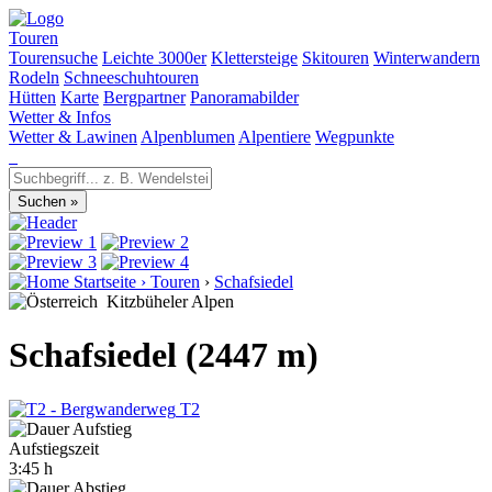
Touren
Tourensuche
Leichte 3000er
Klettersteige
Skitouren
Winterwandern
Rodeln
Schneeschuhtouren
Hütten
Karte
Bergpartner
Panoramabilder
Wetter & Infos
Wetter & Lawinen
Alpenblumen
Alpentiere
Wegpunkte
Startseite
›
Touren
›
Schafsiedel
Kitzbüheler Alpen
Schafsiedel (2447 m)
T2
Aufstiegszeit
3:45 h