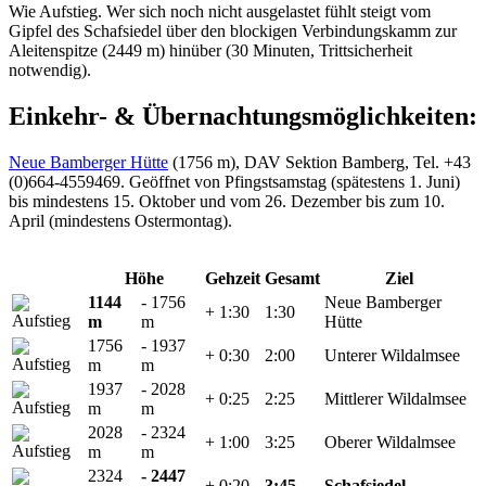
Wie Aufstieg. Wer sich noch nicht ausgelastet fühlt steigt vom
Gipfel des Schafsiedel über den blockigen Verbindungskamm zur
Aleitenspitze (2449 m) hinüber (30 Minuten, Trittsicherheit
notwendig).
Einkehr- & Übernachtungsmöglichkeiten:
Neue Bamberger Hütte
(1756 m), DAV Sektion Bamberg, Tel. +43
(0)664-4559469. Geöffnet von Pfingstsamstag (spätestens 1. Juni)
bis mindestens 15. Oktober und vom 26. Dezember bis zum 10.
April (mindestens Ostermontag).
Höhe
Gehzeit
Gesamt
Ziel
1144
- 1756
Neue Bamberger
+ 1:30
1:30
m
m
Hütte
1756
- 1937
+ 0:30
2:00
Unterer Wildalmsee
m
m
1937
- 2028
+ 0:25
2:25
Mittlerer Wildalmsee
m
m
2028
- 2324
+ 1:00
3:25
Oberer Wildalmsee
m
m
2324
- 2447
+ 0:20
3:45
Schafsiedel