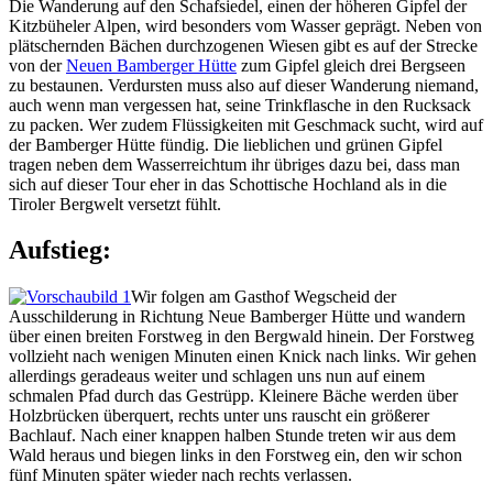
Die Wanderung auf den Schafsiedel, einen der höheren Gipfel der
Kitzbüheler Alpen, wird besonders vom Wasser geprägt. Neben von
plätschernden Bächen durchzogenen Wiesen gibt es auf der Strecke
von der
Neuen Bamberger Hütte
zum Gipfel gleich drei Bergseen
zu bestaunen. Verdursten muss also auf dieser Wanderung niemand,
auch wenn man vergessen hat, seine Trinkflasche in den Rucksack
zu packen. Wer zudem Flüssigkeiten mit Geschmack sucht, wird auf
der Bamberger Hütte fündig. Die lieblichen und grünen Gipfel
tragen neben dem Wasserreichtum ihr übriges dazu bei, dass man
sich auf dieser Tour eher in das Schottische Hochland als in die
Tiroler Bergwelt versetzt fühlt.
Aufstieg:
Wir folgen am Gasthof Wegscheid der
Ausschilderung in Richtung Neue Bamberger Hütte und wandern
über einen breiten Forstweg in den Bergwald hinein. Der Forstweg
vollzieht nach wenigen Minuten einen Knick nach links. Wir gehen
allerdings geradeaus weiter und schlagen uns nun auf einem
schmalen Pfad durch das Gestrüpp. Kleinere Bäche werden über
Holzbrücken überquert, rechts unter uns rauscht ein größerer
Bachlauf. Nach einer knappen halben Stunde treten wir aus dem
Wald heraus und biegen links in den Forstweg ein, den wir schon
fünf Minuten später wieder nach rechts verlassen.