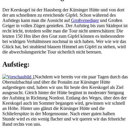
Der Keeskogel ist der Hausberg der Kürsinger Hütte und von dort
der am schnellsten zu erreichende Gipfel. Schon während des
Aufstiegs kann man die Aussicht auf
Großvenediger
und Großen
Geiger in vollen Zügen genießen. Der Aufstieg bis zum Skidepot ist
recht leicht, trotzdem sollte man die Tour nicht unterschätzen: Die
letzten 150 Hm über den Grat zum Gipfel können es insbesondere
bei widrigen Verhältnissen nochmal in sich haben. Wer wie wir das
Glück hat, bei strahlend blauem Himmel am Gipfel zu stehen, wird
die abwechslungsreiche Tour sicherlich nicht bereuen.
Aufstieg:
Nachdem wir bereits vor ein paar Tagen durch das
Obersulzbachtal und über die Postalm zur Kürsinger Hütte
aufgestiegen sind, haben wir uns für heute den Keeskogel als Ziel
ausgesucht. Gleich hinter der Hütte beginnt in moderater Steigung
der Aufstieg in Richtung Nordost. Entlang des Weges, über den der
Keeskogel auch im Sommer begangen wird, gewinnen wir schnell
an Höhe. Hinter uns glänzt die Kürsinger Hütte und die
Schlieferspitze in der Morgensonne. Nach einer guten halben
Stunde wird es ein wenig flacher und wir queren wir das felsreiche
Band rechts von uns.