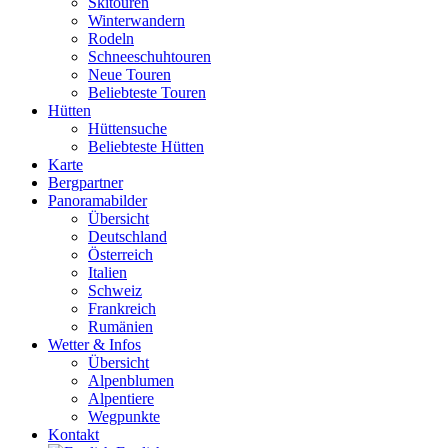
Skitouren
Winterwandern
Rodeln
Schneeschuhtouren
Neue Touren
Beliebteste Touren
Hütten
Hüttensuche
Beliebteste Hütten
Karte
Bergpartner
Panoramabilder
Übersicht
Deutschland
Österreich
Italien
Schweiz
Frankreich
Rumänien
Wetter & Infos
Übersicht
Alpenblumen
Alpentiere
Wegpunkte
Kontakt