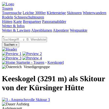
Touren
Tourensuche
Leichte 3000er
Klettersteige
Skitouren
Winterwandern
Rodeln
Schneeschuhtouren
Hütten
Karte
Bergpartner
Panoramabilder
Wetter & Infos
Wetter & Lawinen
Alpenblumen
Alpentiere
Wegpunkte
Startseite
›
Touren
›
Keeskogel
Venedigergruppe
Keeskogel (3291 m) als Skitour
von der Kürsinger Hütte
3
Aufstiegszeit