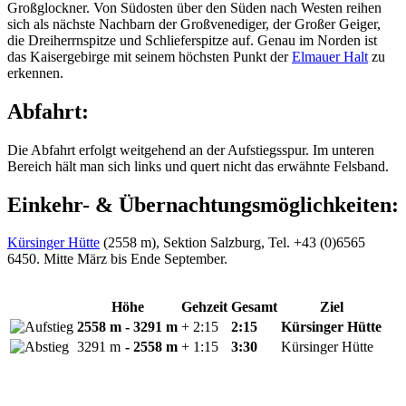
Großglockner. Von Südosten über den Süden nach Westen reihen
sich als nächste Nachbarn der Großvenediger, der Großer Geiger,
die Dreiherrnspitze und Schlieferspitze auf. Genau im Norden ist
das Kaisergebirge mit seinem höchsten Punkt der
Elmauer Halt
zu
erkennen.
Abfahrt:
Die Abfahrt erfolgt weitgehend an der Aufstiegsspur. Im unteren
Bereich hält man sich links und quert nicht das erwähnte Felsband.
Einkehr- & Übernachtungsmöglichkeiten:
Kürsinger Hütte
(2558 m), Sektion Salzburg, Tel. +43 (0)6565
6450. Mitte März bis Ende September.
Höhe
Gehzeit
Gesamt
Ziel
2558 m
- 3291 m
+ 2:15
2:15
Kürsinger Hütte
3291 m
- 2558 m
+ 1:15
3:30
Kürsinger Hütte