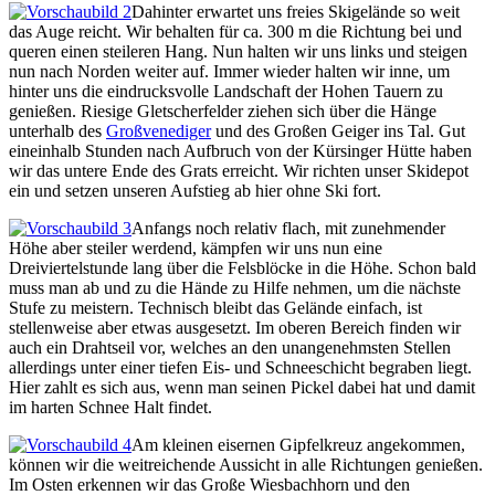
Dahinter erwartet uns freies Skigelände so weit
das Auge reicht. Wir behalten für ca. 300 m die Richtung bei und
queren einen steileren Hang. Nun halten wir uns links und steigen
nun nach Norden weiter auf. Immer wieder halten wir inne, um
hinter uns die eindrucksvolle Landschaft der Hohen Tauern zu
genießen. Riesige Gletscherfelder ziehen sich über die Hänge
unterhalb des
Großvenediger
und des Großen Geiger ins Tal. Gut
eineinhalb Stunden nach Aufbruch von der Kürsinger Hütte haben
wir das untere Ende des Grats erreicht. Wir richten unser Skidepot
ein und setzen unseren Aufstieg ab hier ohne Ski fort.
Anfangs noch relativ flach, mit zunehmender
Höhe aber steiler werdend, kämpfen wir uns nun eine
Dreiviertelstunde lang über die Felsblöcke in die Höhe. Schon bald
muss man ab und zu die Hände zu Hilfe nehmen, um die nächste
Stufe zu meistern. Technisch bleibt das Gelände einfach, ist
stellenweise aber etwas ausgesetzt. Im oberen Bereich finden wir
auch ein Drahtseil vor, welches an den unangenehmsten Stellen
allerdings unter einer tiefen Eis- und Schneeschicht begraben liegt.
Hier zahlt es sich aus, wenn man seinen Pickel dabei hat und damit
im harten Schnee Halt findet.
Am kleinen eisernen Gipfelkreuz angekommen,
können wir die weitreichende Aussicht in alle Richtungen genießen.
Im Osten erkennen wir das Große Wiesbachhorn und den