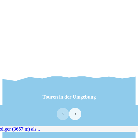
Touren in der Umgebung
‹
›
ger (3657 m) als...