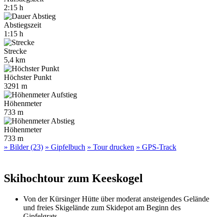
2:15 h
Abstiegszeit
1:15 h
Strecke
5,4 km
Höchster Punkt
3291 m
Höhenmeter
733 m
Höhenmeter
733 m
» Bilder (23)
» Gipfelbuch
» Tour drucken
» GPS-Track
Skihochtour zum Keeskogel
Von der Kürsinger Hütte über moderat ansteigendes Gelände
und freies Skigelände zum Skidepot am Beginn des
Gipfelgrats