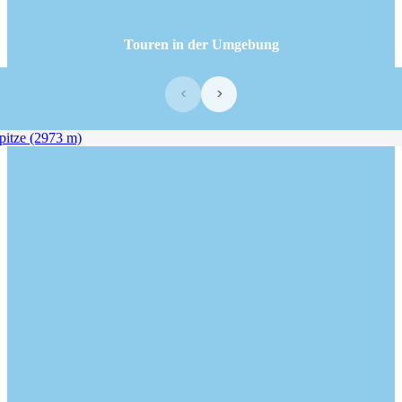
Touren in der Umgebung
‹
›
tze (2973 m)