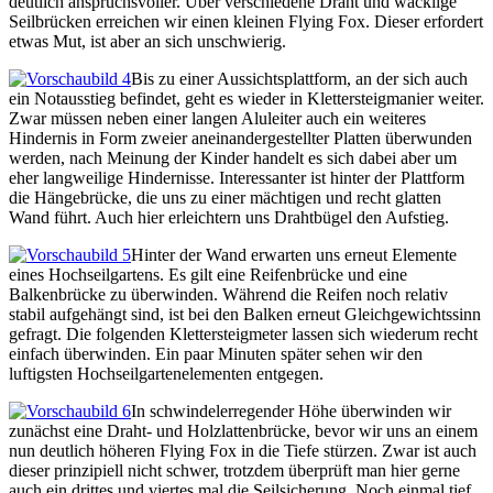
deutlich anspruchsvoller. Über verschiedene Draht und wacklige
Seilbrücken erreichen wir einen kleinen Flying Fox. Dieser erfordert
etwas Mut, ist aber an sich unschwierig.
Bis zu einer Aussichtsplattform, an der sich auch
ein Notausstieg befindet, geht es wieder in Klettersteigmanier weiter.
Zwar müssen neben einer langen Aluleiter auch ein weiteres
Hindernis in Form zweier aneinandergestellter Platten überwunden
werden, nach Meinung der Kinder handelt es sich dabei aber um
eher langweilige Hindernisse. Interessanter ist hinter der Plattform
die Hängebrücke, die uns zu einer mächtigen und recht glatten
Wand führt. Auch hier erleichtern uns Drahtbügel den Aufstieg.
Hinter der Wand erwarten uns erneut Elemente
eines Hochseilgartens. Es gilt eine Reifenbrücke und eine
Balkenbrücke zu überwinden. Während die Reifen noch relativ
stabil aufgehängt sind, ist bei den Balken erneut Gleichgewichtssinn
gefragt. Die folgenden Klettersteigmeter lassen sich wiederum recht
einfach überwinden. Ein paar Minuten später sehen wir den
luftigsten Hochseilgartenelementen entgegen.
In schwindelerregender Höhe überwinden wir
zunächst eine Draht- und Holzlattenbrücke, bevor wir uns an einem
nun deutlich höheren Flying Fox in die Tiefe stürzen. Zwar ist auch
dieser prinzipiell nicht schwer, trotzdem überprüft man hier gerne
auch ein drittes und viertes mal die Seilsicherung. Noch einmal tief