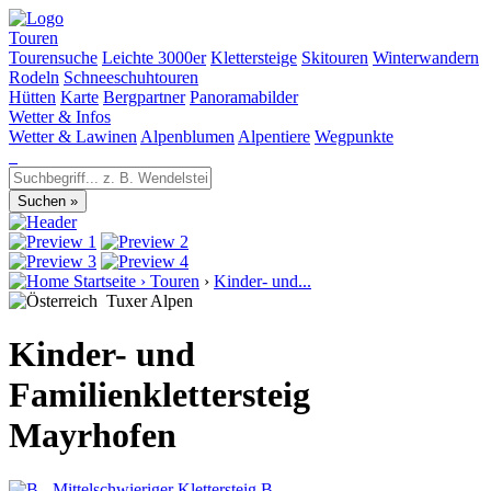
Touren
Tourensuche
Leichte 3000er
Klettersteige
Skitouren
Winterwandern
Rodeln
Schneeschuhtouren
Hütten
Karte
Bergpartner
Panoramabilder
Wetter & Infos
Wetter & Lawinen
Alpenblumen
Alpentiere
Wegpunkte
Startseite
›
Touren
›
Kinder- und...
Tuxer Alpen
Kinder- und
Familienklettersteig
Mayrhofen
B