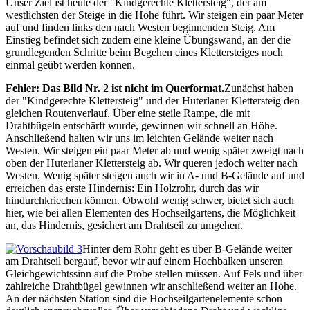
Unser Ziel ist heute der "Kindgerechte Klettersteig", der am
westlichsten der Steige in die Höhe führt. Wir steigen ein paar Meter
auf und finden links den nach Westen beginnenden Steig. Am
Einstieg befindet sich zudem eine kleine Übungswand, an der die
grundlegenden Schritte beim Begehen eines Klettersteiges noch
einmal geübt werden können.
Fehler: Das Bild Nr. 2 ist nicht im Querformat.
Zunächst haben
der "Kindgerechte Klettersteig" und der Huterlaner Klettersteig den
gleichen Routenverlauf. Über eine steile Rampe, die mit
Drahtbügeln entschärft wurde, gewinnen wir schnell an Höhe.
Anschließend halten wir uns im leichten Gelände weiter nach
Westen. Wir steigen ein paar Meter ab und wenig später zweigt nach
oben der Huterlaner Klettersteig ab. Wir queren jedoch weiter nach
Westen. Wenig später steigen auch wir in A- und B-Gelände auf und
erreichen das erste Hindernis: Ein Holzrohr, durch das wir
hindurchkriechen können. Obwohl wenig schwer, bietet sich auch
hier, wie bei allen Elementen des Hochseilgartens, die Möglichkeit
an, das Hindernis, gesichert am Drahtseil zu umgehen.
Hinter dem Rohr geht es über B-Gelände weiter
am Drahtseil bergauf, bevor wir auf einem Hochbalken unseren
Gleichgewichtssinn auf die Probe stellen müssen. Auf Fels und über
zahlreiche Drahtbügel gewinnen wir anschließend weiter an Höhe.
An der nächsten Station sind die Hochseilgartenelemente schon