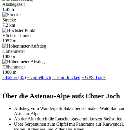
Abstiegszeit
1:45 h
Strecke
7,2 km
Höchster Punkt
1957 m
Höhenmeter
1000 m
Höhenmeter
1000 m
» Bilder (35)
» Gipfelbuch
» Tour drucken
» GPS-Track
Über die Astenau-Alpe aufs Ebner Joch
Aufstieg vom Wanderparkplatz über schmalen Waldpfad zur
Astenau-Alpe
Ab der Alm durch die Latschengasse mit kurzen Steilstufen
Über Serpentinen zum Gipfel mit Panorama auf Karwendel,
Rofan, Achensee und Zillertaler Alpen