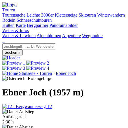
Touren
Tourensuche
Leichte 3000er
Klettersteige
Skitouren
Winterwandern
Rodeln
Schneeschuhtouren
Hütten
Karte
Bergpartner
Panoramabilder
Wetter & Infos
Wetter & Lawinen
Alpenblumen
Alpentiere
Wegpunkte
Startseite
›
Touren
›
Ebner Joch
Rofangebirge
Ebner Joch (1957 m)
T2
Aufstiegszeit
2:30 h