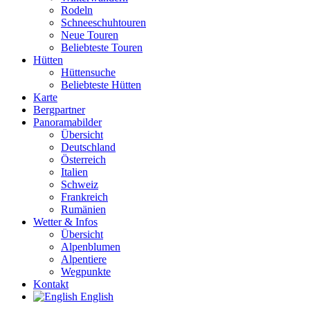
Rodeln
Schneeschuhtouren
Neue Touren
Beliebteste Touren
Hütten
Hüttensuche
Beliebteste Hütten
Karte
Bergpartner
Panoramabilder
Übersicht
Deutschland
Österreich
Italien
Schweiz
Frankreich
Rumänien
Wetter & Infos
Übersicht
Alpenblumen
Alpentiere
Wegpunkte
Kontakt
English