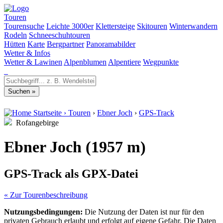
Touren
Tourensuche
Leichte 3000er
Klettersteige
Skitouren
Winterwandern
Rodeln
Schneeschuhtouren
Hütten
Karte
Bergpartner
Panoramabilder
Wetter & Infos
Wetter & Lawinen
Alpenblumen
Alpentiere
Wegpunkte
Startseite
›
Touren
›
Ebner Joch
›
GPS-Track
Rofangebirge
Ebner Joch (1957 m)
GPS-Track als GPX-Datei
« Zur Tourenbeschreibung
Nutzungsbedingungen:
Die Nutzung der Daten ist nur für den
privaten Gebrauch erlaubt und erfolgt auf eigene Gefahr. Die Daten