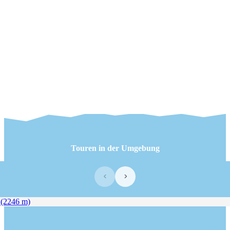
Touren in der Umgebung
‹
›
2246 m)