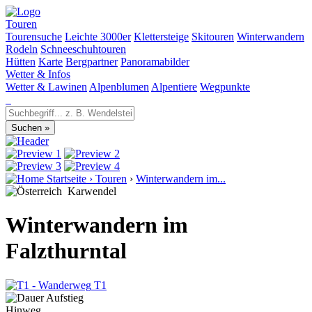
Touren
Tourensuche
Leichte 3000er
Klettersteige
Skitouren
Winterwandern
Rodeln
Schneeschuhtouren
Hütten
Karte
Bergpartner
Panoramabilder
Wetter & Infos
Wetter & Lawinen
Alpenblumen
Alpentiere
Wegpunkte
Startseite
›
Touren
›
Winterwandern im...
Karwendel
Winterwandern im
Falzthurntal
T1
Hinweg