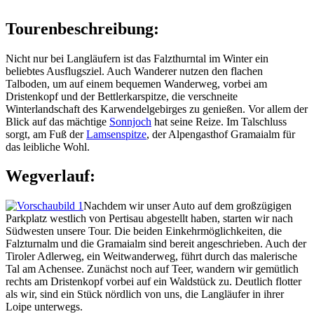
Tourenbeschreibung:
Nicht nur bei Langläufern ist das Falzthurntal im Winter ein
beliebtes Ausflugsziel. Auch Wanderer nutzen den flachen
Talboden, um auf einem bequemen Wanderweg, vorbei am
Dristenkopf und der Bettlerkarspitze, die verschneite
Winterlandschaft des Karwendelgebirges zu genießen. Vor allem der
Blick auf das mächtige
Sonnjoch
hat seine Reize. Im Talschluss
sorgt, am Fuß der
Lamsenspitze
, der Alpengasthof Gramaialm für
das leibliche Wohl.
Wegverlauf:
Nachdem wir unser Auto auf dem großzügigen
Parkplatz westlich von Pertisau abgestellt haben, starten wir nach
Südwesten unsere Tour. Die beiden Einkehrmöglichkeiten, die
Falzturnalm und die Gramaialm sind bereit angeschrieben. Auch der
Tiroler Adlerweg, ein Weitwanderweg, führt durch das malerische
Tal am Achensee. Zunächst noch auf Teer, wandern wir gemütlich
rechts am Dristenkopf vorbei auf ein Waldstück zu. Deutlich flotter
als wir, sind ein Stück nördlich von uns, die Langläufer in ihrer
Loipe unterwegs.