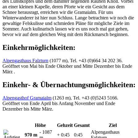
des Lunstkopfes und dem dahinter liegenden Rauhen Knöll. Vorbei
an einer kleinen Kapelle, deren Pforte wie ein Gesicht aus dem
Schnee herausragt, erreichen wir die Gramaialm. Für uns
Winterwanderer ist hier nun Schluss. Lange betrachten wir noch die
gewaltige Felskulisse und schmieden Pläne für mögliche Ziele im
Sommer. Auch kulinarisch lassen wir es uns noch mal gut gehen,
bevor wir auf dem gleichen Weg mit dem Rückmarsch beginnen.
Einkehrmöglichkeiten:
Alpengasthaus Falzturn
(1077 m), Tel. +43 (0)664 34 202 36.
Geöffnet von Mai bis Ende Oktober und Mitte Dezember bis Ende
März .
Einkehr- & Übernachtungsmöglichkeiten:
Alpengasthof Gramaialm
(1263 m), Tel. +43 (0)5243 5166.
Geöffnet von Ende April bis Anfang November und Ende
Dezember bis Mitte März.
Höhe
Gehzeit
Gesamt
Ziel
- 1087
Alpengasthaus
970 m
+ 0:45
0:45
m
Falzturn