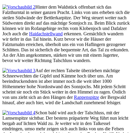
Hinter dem Waldstück offenbart sich das
Falzthurntal in seiner ganzen Pracht. Links von uns erheben sich die
steilen Südwände der Bettlerkarpitze. Der Weg steuert weiter nach
Südwesten direkt auf das mächtige Sonnjoch zu. Beim Blick zurück
können wir im Rofangebirge rechts vom Klobenjoch und Dafalzer
Joch auch die
Haidachstellwand
erkennen. Gemächlich wandern
wir tiefer in das Tal hinein. Kurz bevor wir die Häuser der
Falzturnalm erreichen, überholt uns ein von Haflingern gezogener
Schlitten. Das ist sicherlich die bequemste Art, das Tal zu erkunden.
An der Alm angekommen, stärken wir uns mit einem Jagertee,
bevor wir weiter Richtung Talschluss wandern.
Auf der rechten Talseite überziehen mächtige
Schneewechten die Gipfel und Kämme hoch über uns. Am
beeindruckendsten ist aber immer noch die weit über 1000
Höhenmeter hohe Nordostwand des Sonnjochs. Mit jedem Schritt
scheint sie noch ein Stück weiter in den Himmel zu ragen. Östlich
von uns zieht sich an den Hängen der
Rappenspitze
der Bergwald
hinauf, aber auch hier, wird die Landschaft zunehmend felsiger.
Schon bald wird auch der Talschluss, mit der
Lamsenspitze sichtbar. Der bestens präparierte Weg führt nun leicht
bergab auf lichten Wald zu. Je weiter wir in den Talkessel
eindringen, umso mehr zeigen sich auch links von uns die Felsen