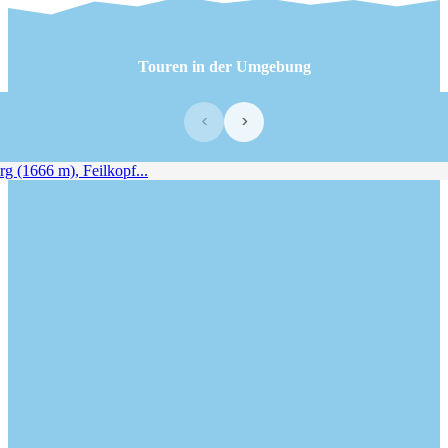
Touren in der Umgebung
‹
›
 (1666 m), Feilkopf...