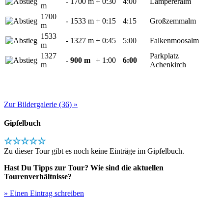
- 1700 m
+ 0:30
4:00
Lämpereralm
m
1700
- 1533 m
+ 0:15
4:15
Großzemmalm
m
1533
- 1327 m
+ 0:45
5:00
Falkenmoosalm
m
1327
Parkplatz
- 900 m
+ 1:00
6:00
m
Achenkirch
Zur Bildergalerie (36) »
Gipfelbuch
☆☆☆☆☆
Zu dieser Tour gibt es noch keine Einträge im Gipfelbuch.
Hast Du Tipps zur Tour? Wie sind die aktuellen
Tourenverhältnisse?
» Einen Eintrag schreiben