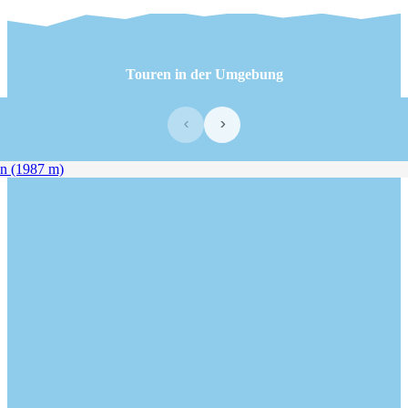
Touren in der Umgebung
‹
›
n (1987 m)