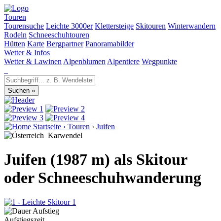
Touren
Tourensuche
Leichte 3000er
Klettersteige
Skitouren
Winterwandern
Rodeln
Schneeschuhtouren
Hütten
Karte
Bergpartner
Panoramabilder
Wetter & Infos
Wetter & Lawinen
Alpenblumen
Alpentiere
Wegpunkte
Startseite
›
Touren
›
Juifen
Karwendel
Juifen (1987 m) als Skitour
oder Schneeschuhwanderung
1
Aufstiegszeit