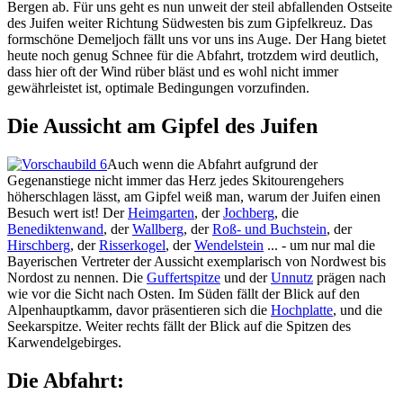
Bergen ab. Für uns geht es nun unweit der steil abfallenden Ostseite
des Juifen weiter Richtung Südwesten bis zum Gipfelkreuz. Das
formschöne Demeljoch fällt uns vor uns ins Auge. Der Hang bietet
heute noch genug Schnee für die Abfahrt, trotzdem wird deutlich,
dass hier oft der Wind rüber bläst und es wohl nicht immer
gewährleistet ist, optimale Bedingungen vorzufinden.
Die Aussicht am Gipfel des Juifen
Auch wenn die Abfahrt aufgrund der
Gegenanstiege nicht immer das Herz jedes Skitourengehers
höherschlagen lässt, am Gipfel weiß man, warum der Juifen einen
Besuch wert ist! Der
Heimgarten
, der
Jochberg
, die
Benediktenwand
, der
Wallberg
, der
Roß- und Buchstein
, der
Hirschberg
, der
Risserkogel
, der
Wendelstein
... - um nur mal die
Bayerischen Vertreter der Aussicht exemplarisch von Nordwest bis
Nordost zu nennen. Die
Guffertspitze
und der
Unnutz
prägen nach
wie vor die Sicht nach Osten. Im Süden fällt der Blick auf den
Alpenhauptkamm, davor präsentieren sich die
Hochplatte
, und die
Seekarspitze. Weiter rechts fällt der Blick auf die Spitzen des
Karwendelgebirges.
Die Abfahrt: