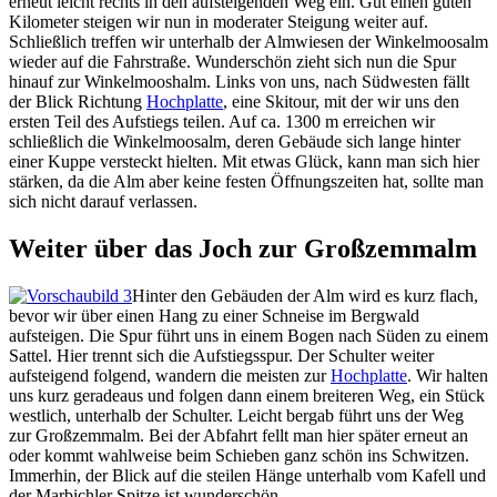
erneut leicht rechts in den aufsteigenden Weg ein. Gut einen guten
Kilometer steigen wir nun in moderater Steigung weiter auf.
Schließlich treffen wir unterhalb der Almwiesen der Winkelmoosalm
wieder auf die Fahrstraße. Wunderschön zieht sich nun die Spur
hinauf zur Winkelmooshalm. Links von uns, nach Südwesten fällt
der Blick Richtung
Hochplatte
, eine Skitour, mit der wir uns den
ersten Teil des Aufstiegs teilen. Auf ca. 1300 m erreichen wir
schließlich die Winkelmoosalm, deren Gebäude sich lange hinter
einer Kuppe versteckt hielten. Mit etwas Glück, kann man sich hier
stärken, da die Alm aber keine festen Öffnungszeiten hat, sollte man
sich nicht darauf verlassen.
Weiter über das Joch zur Großzemmalm
Hinter den Gebäuden der Alm wird es kurz flach,
bevor wir über einen Hang zu einer Schneise im Bergwald
aufsteigen. Die Spur führt uns in einem Bogen nach Süden zu einem
Sattel. Hier trennt sich die Aufstiegsspur. Der Schulter weiter
aufsteigend folgend, wandern die meisten zur
Hochplatte
. Wir halten
uns kurz geradeaus und folgen dann einem breiteren Weg, ein Stück
westlich, unterhalb der Schulter. Leicht bergab führt uns der Weg
zur Großzemmalm. Bei der Abfahrt fellt man hier später erneut an
oder kommt wahlweise beim Schieben ganz schön ins Schwitzen.
Immerhin, der Blick auf die steilen Hänge unterhalb vom Kafell und
der Marbichler Spitze ist wunderschön.