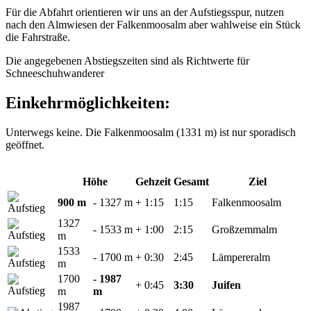
Für die Abfahrt orientieren wir uns an der Aufstiegsspur, nutzen
nach den Almwiesen der Falkenmoosalm aber wahlweise ein Stück
die Fahrstraße.
Die angegebenen Abstiegszeiten sind als Richtwerte für
Schneeschuhwanderer
Einkehrmöglichkeiten:
Unterwegs keine. Die Falkenmoosalm (1331 m) ist nur sporadisch
geöffnet.
Höhe
Gehzeit
Gesamt
Ziel
900 m
- 1327 m
+ 1:15
1:15
Falkenmoosalm
1327
- 1533 m
+ 1:00
2:15
Großzemmalm
m
1533
- 1700 m
+ 0:30
2:45
Lämpereralm
m
1700
- 1987
+ 0:45
3:30
Juifen
m
m
1987