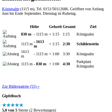
Königsalm
(1115 m), Tel. 0151/50112686. Geöffnet von Anfang
Juni bis Ende September. Dienstag ist Ruhetag.
Höhe
Gehzeit
Gesamt
Ziel
830 m
- 1115 m
+ 1:15
1:15
Königsalm
- 1613
1115 m
+ 1:15
2:30
Schildenstein
m
1613
- 1115 m
+ 1:00
3:30
Königsalm
m
Parkplatz
1115 m
- 830 m
+ 1:00
4:30
Königsalm
Zur Bildergalerie (55) »
Gipfelbuch
★★★★★
5,0 von 5
Sterne (2 Bewertungen)