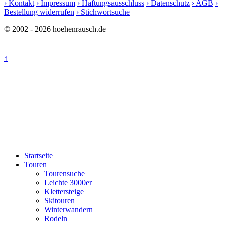
› Kontakt
› Impressum
› Haftungsausschluss
› Datenschutz
› AGB
›
Bestellung widerrufen
› Stichwortsuche
© 2002 - 2026 hoehenrausch.de
↑
Startseite
Touren
Tourensuche
Leichte 3000er
Klettersteige
Skitouren
Winterwandern
Rodeln