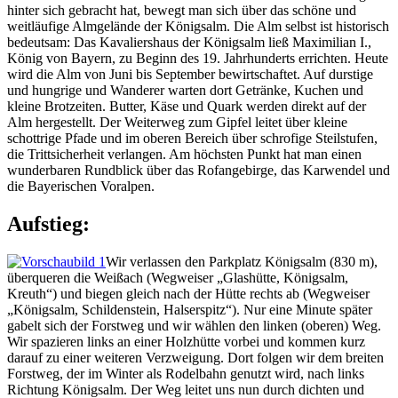
hinter sich gebracht hat, bewegt man sich über das schöne und
weitläufige Almgelände der Königsalm. Die Alm selbst ist historisch
bedeutsam: Das Kavaliershaus der Königsalm ließ Maximilian I.,
König von Bayern, zu Beginn des 19. Jahrhunderts errichten. Heute
wird die Alm von Juni bis September bewirtschaftet. Auf durstige
und hungrige und Wanderer warten dort Getränke, Kuchen und
kleine Brotzeiten. Butter, Käse und Quark werden direkt auf der
Alm hergestellt. Der Weiterweg zum Gipfel leitet über kleine
schottrige Pfade und im oberen Bereich über schrofige Steilstufen,
die Trittsicherheit verlangen. Am höchsten Punkt hat man einen
wunderbaren Rundblick über das Rofangebirge, das Karwendel und
die Bayerischen Voralpen.
Aufstieg:
Wir verlassen den Parkplatz Königsalm (830 m),
überqueren die Weißach (Wegweiser „Glashütte, Königsalm,
Kreuth“) und biegen gleich nach der Hütte rechts ab (Wegweiser
„Königsalm, Schildenstein, Halserspitz“). Nur eine Minute später
gabelt sich der Forstweg und wir wählen den linken (oberen) Weg.
Wir spazieren links an einer Holzhütte vorbei und kommen kurz
darauf zu einer weiteren Verzweigung. Dort folgen wir dem breiten
Forstweg, der im Winter als Rodelbahn genutzt wird, nach links
Richtung Königsalm. Der Weg leitet uns nun durch dichten und