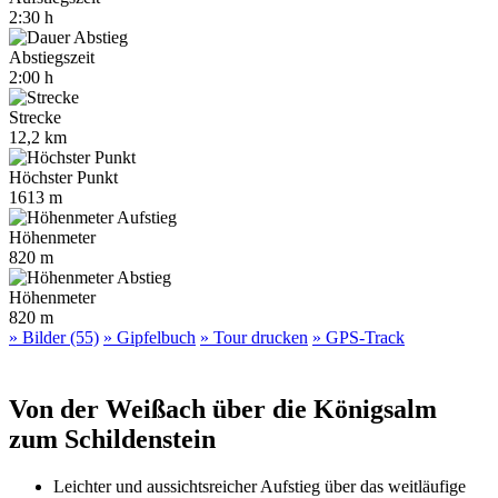
2:30 h
Abstiegszeit
2:00 h
Strecke
12,2 km
Höchster Punkt
1613 m
Höhenmeter
820 m
Höhenmeter
820 m
» Bilder (55)
» Gipfelbuch
» Tour drucken
» GPS-Track
Von der Weißach über die Königsalm
zum Schildenstein
Leichter und aussichtsreicher Aufstieg über das weitläufige