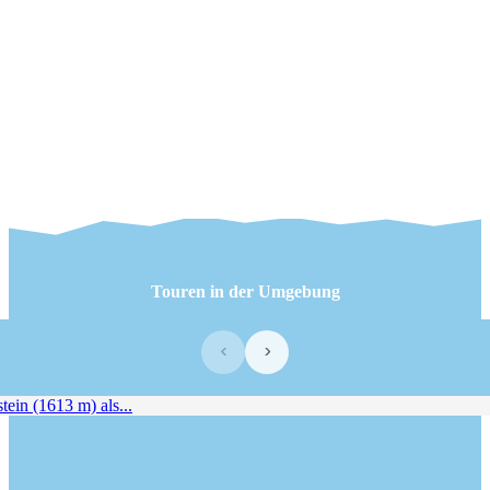
Touren in der Umgebung
‹
›
in (1613 m) als...