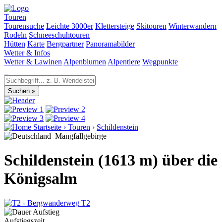
Touren
Tourensuche
Leichte 3000er
Klettersteige
Skitouren
Winterwandern
Rodeln
Schneeschuhtouren
Hütten
Karte
Bergpartner
Panoramabilder
Wetter & Infos
Wetter & Lawinen
Alpenblumen
Alpentiere
Wegpunkte
Startseite
›
Touren
›
Schildenstein
Mangfallgebirge
Schildenstein (1613 m) über die
Königsalm
T2
Aufstiegszeit