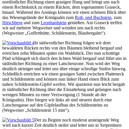
nordöstlicher Richtung einen grasigen Hang und bringt uns nach
einem Rechtsknick zu einem Rücken, dem sogenannten Graseck,
hinauf. Während des Anstiegs können wir einen schönen Blick über
das Wiesengelände der Königsalm zum
Roß- und Buchstein
, zum
Hirschberg
und zum
Leonhardstein
genießen. Am Graseck treffen
wir auf mehrere Wegweiser und wenden uns nach rechts
(Wegweiser „Gufferthütte, Schildenstein, Blaubergalm“).
In südwestlicher Richtung folgen wir dem
bewaldeten Rücken rechts von den Bäumen bleibend bergauf und
erreichen zehn Minuten später ein Waldstück. Der nun schottrige
Pfad schlängelt sich durch den lichten Wald bergauf und führt uns in
südöstlicher Richtung zu einer Latschenzone. Nun wird der Weg
deutlich steiniger und leitet uns über einige schrofige Stufen hinweg.
Schließlich erreichen wir einen grasigen Sattel zwischen Platteneck
und Schildenstein und können nun linker Hand einen Blick zum
nahen Schildenstein-Gipfel werfen. Wir spazieren nun leicht bergab
in südöstlicher Richtung über die Einsattelung und gelangen nach
wenigen Minuten zu einer Verzweigung (1 Stunde ab der
Königsalm). Hier biegen wir links ab und steuern durch eine
Latschengasse auf den Gipfelaufbau des Schildensteins zu
(Wegweiser „Schildenstein 15 min“).
Der zu Beginn noch moderat ansteigende Weg
wird nach kurzer Zeit deutlich steiler und leitet uns in Serpentinen