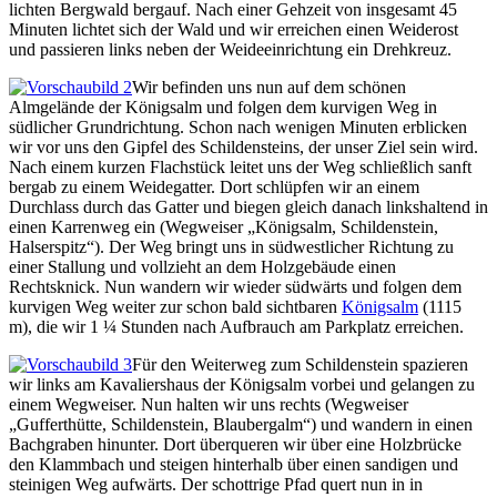
lichten Bergwald bergauf. Nach einer Gehzeit von insgesamt 45
Minuten lichtet sich der Wald und wir erreichen einen Weiderost
und passieren links neben der Weideeinrichtung ein Drehkreuz.
Wir befinden uns nun auf dem schönen
Almgelände der Königsalm und folgen dem kurvigen Weg in
südlicher Grundrichtung. Schon nach wenigen Minuten erblicken
wir vor uns den Gipfel des Schildensteins, der unser Ziel sein wird.
Nach einem kurzen Flachstück leitet uns der Weg schließlich sanft
bergab zu einem Weidegatter. Dort schlüpfen wir an einem
Durchlass durch das Gatter und biegen gleich danach linkshaltend in
einen Karrenweg ein (Wegweiser „Königsalm, Schildenstein,
Halserspitz“). Der Weg bringt uns in südwestlicher Richtung zu
einer Stallung und vollzieht an dem Holzgebäude einen
Rechtsknick. Nun wandern wir wieder südwärts und folgen dem
kurvigen Weg weiter zur schon bald sichtbaren
Königsalm
(1115
m), die wir 1 ¼ Stunden nach Aufbrauch am Parkplatz erreichen.
Für den Weiterweg zum Schildenstein spazieren
wir links am Kavaliershaus der Königsalm vorbei und gelangen zu
einem Wegweiser. Nun halten wir uns rechts (Wegweiser
„Gufferthütte, Schildenstein, Blaubergalm“) und wandern in einen
Bachgraben hinunter. Dort überqueren wir über eine Holzbrücke
den Klammbach und steigen hinterhalb über einen sandigen und
steinigen Weg aufwärts. Der schottrige Pfad quert nun in in