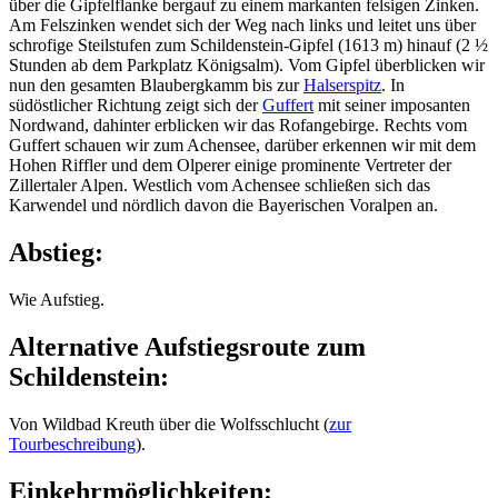
über die Gipfelflanke bergauf zu einem markanten felsigen Zinken.
Am Felszinken wendet sich der Weg nach links und leitet uns über
schrofige Steilstufen zum Schildenstein-Gipfel (1613 m) hinauf (2 ½
Stunden ab dem Parkplatz Königsalm). Vom Gipfel überblicken wir
nun den gesamten Blaubergkamm bis zur
Halserspitz
. In
südöstlicher Richtung zeigt sich der
Guffert
mit seiner imposanten
Nordwand, dahinter erblicken wir das Rofangebirge. Rechts vom
Guffert schauen wir zum Achensee, darüber erkennen wir mit dem
Hohen Riffler und dem Olperer einige prominente Vertreter der
Zillertaler Alpen. Westlich vom Achensee schließen sich das
Karwendel und nördlich davon die Bayerischen Voralpen an.
Abstieg:
Wie Aufstieg.
Alternative Aufstiegsroute zum
Schildenstein:
Von Wildbad Kreuth über die Wolfsschlucht (
zur
Tourbeschreibung
).
Einkehrmöglichkeiten: