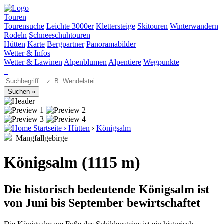
Touren
Tourensuche
Leichte 3000er
Klettersteige
Skitouren
Winterwandern
Rodeln
Schneeschuhtouren
Hütten
Karte
Bergpartner
Panoramabilder
Wetter & Infos
Wetter & Lawinen
Alpenblumen
Alpentiere
Wegpunkte
Startseite
›
Hütten
›
Königsalm
Mangfallgebirge
Königsalm (1115 m)
Die historisch bedeutende Königsalm ist
von Juni bis September bewirtschaftet