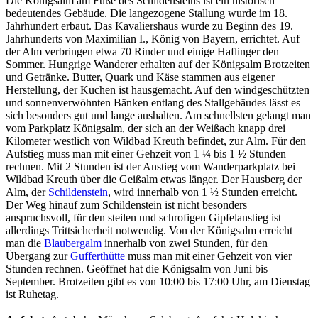
Die Königsalm am Fuße des Schildensteins ist ein historisch
bedeutendes Gebäude. Die langezogene Stallung wurde im 18.
Jahrhundert erbaut. Das Kavaliershaus wurde zu Beginn des 19.
Jahrhunderts von Maximilian I., König von Bayern, errichtet. Auf
der Alm verbringen etwa 70 Rinder und einige Haflinger den
Sommer. Hungrige Wanderer erhalten auf der Königsalm Brotzeiten
und Getränke. Butter, Quark und Käse stammen aus eigener
Herstellung, der Kuchen ist hausgemacht. Auf den windgeschützten
und sonnenverwöhnten Bänken entlang des Stallgebäudes lässt es
sich besonders gut und lange aushalten. Am schnellsten gelangt man
vom Parkplatz Königsalm, der sich an der Weißach knapp drei
Kilometer westlich von Wildbad Kreuth befindet, zur Alm. Für den
Aufstieg muss man mit einer Gehzeit von 1 ¼ bis 1 ½ Stunden
rechnen. Mit 2 Stunden ist der Anstieg vom Wanderparkplatz bei
Wildbad Kreuth über die Geißalm etwas länger. Der Hausberg der
Alm, der
Schildenstein
, wird innerhalb von 1 ½ Stunden erreicht.
Der Weg hinauf zum Schildenstein ist nicht besonders
anspruchsvoll, für den steilen und schrofigen Gipfelanstieg ist
allerdings Trittsicherheit notwendig. Von der Königsalm erreicht
man die
Blaubergalm
innerhalb von zwei Stunden, für den
Übergang zur
Gufferthütte
muss man mit einer Gehzeit von vier
Stunden rechnen. Geöffnet hat die Königsalm von Juni bis
September. Brotzeiten gibt es von 10:00 bis 17:00 Uhr, am Dienstag
ist Ruhetag.