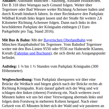
Anfahrt:
Autobahn München - Salzburg, Ausfahrt Holzkirchen.
Der B 318 über Warngau nach Gmund folgen. Weiter über
Tegernsee oder Bad Wiessee weiter Richtung Achensee halten und
durch Kreuth hindurch fahren. In einer Rechtskurve den Parkplatz
Wildbad Kreuth links liegen lassen und der Straße für weitere 2,6
Kilometer Richtung Achensee folgen. Dann nach links in den
beschilderten Parkplatz der Königsalm einbiegen
(3 Euro
Parkgebühr pro Tag, Stand 2016).
Mit Bus & Bahn:
Mit der
Bayerischen Oberlandbahn
von
München Hauptbahnhof bis Tegernsee. Vom Bahnhof Tegernsee
weiter mit den Bus-Linien 9550 oder 9556 zur Haltestelle Klamm,
Kreuth (
Fahrplan und Buchung
), die sich direkt am Ausgangspunkt
befindet.
Aufstieg:
1 ¼ bis 1 ½ Stunden vom Parkplatz Königsalm (300
Höhenmeter).
Wegbeschreibung:
Vom Parkplatz überqueren wir über eine
Brücke die Weißach und biegen gleich nach der Brücke rechts ab
Richtung Königsalm. Kurz darauf gabelt sich der Weg und wir
schlagen den linken (oberen) Forstweg ein. Nach weiteren zwei
Minuten halten wir uns bei einer Verzweigung abermals links und
folgen dem Forstweg in mehreren Kehren bergauf. Nach einer
Gehzeit von 45 Minuten lichtet sich der Wald und wir passieren an