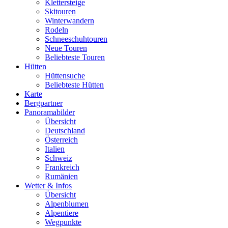
Klettersteige
Skitouren
Winterwandern
Rodeln
Schneeschuhtouren
Neue Touren
Beliebteste Touren
Hütten
Hüttensuche
Beliebteste Hütten
Karte
Bergpartner
Panoramabilder
Übersicht
Deutschland
Österreich
Italien
Schweiz
Frankreich
Rumänien
Wetter & Infos
Übersicht
Alpenblumen
Alpentiere
Wegpunkte