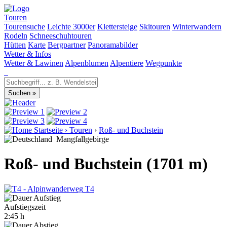
Touren
Tourensuche
Leichte 3000er
Klettersteige
Skitouren
Winterwandern
Rodeln
Schneeschuhtouren
Hütten
Karte
Bergpartner
Panoramabilder
Wetter & Infos
Wetter & Lawinen
Alpenblumen
Alpentiere
Wegpunkte
Startseite
›
Touren
›
Roß- und Buchstein
Mangfallgebirge
Roß- und Buchstein (1701 m)
T4
Aufstiegszeit
2:45 h