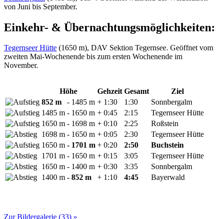
von Juni bis September.
Einkehr- & Übernachtungsmöglichkeiten:
Tegernseer Hütte
(1650 m), DAV Sektion Tegernsee. Geöffnet vom
zweiten Mai-Wochenende bis zum ersten Wochenende im
November.
Höhe
Gehzeit
Gesamt
Ziel
852 m
- 1485 m
+ 1:30
1:30
Sonnbergalm
1485 m
- 1650 m
+ 0:45
2:15
Tegernseer Hütte
1650 m
- 1698 m
+ 0:10
2:25
Roßstein
1698 m
- 1650 m
+ 0:05
2:30
Tegernseer Hütte
1650 m
- 1701 m
+ 0:20
2:50
Buchstein
1701 m
- 1650 m
+ 0:15
3:05
Tegernseer Hütte
1650 m
- 1400 m
+ 0:30
3:35
Sonnbergalm
1400 m
- 852 m
+ 1:10
4:45
Bayerwald
Zur Bildergalerie (33) »