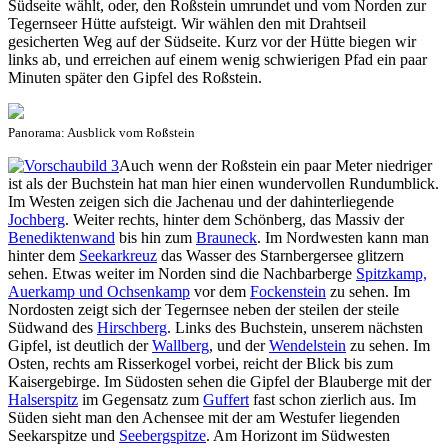
Südseite wählt, oder, den Roßstein umrundet und vom Norden zur
Tegernseer Hütte aufsteigt. Wir wählen den mit Drahtseil
gesicherten Weg auf der Südseite. Kurz vor der Hütte biegen wir
links ab, und erreichen auf einem wenig schwierigen Pfad ein paar
Minuten später den Gipfel des Roßstein.
Panorama: Ausblick vom Roßstein
Auch wenn der Roßstein ein paar Meter niedriger
ist als der Buchstein hat man hier einen wundervollen Rundumblick.
Im Westen zeigen sich die Jachenau und der dahinterliegende
Jochberg
. Weiter rechts, hinter dem Schönberg, das Massiv der
Benediktenwand
bis hin zum
Brauneck
. Im Nordwesten kann man
hinter dem
Seekarkreuz
das Wasser des Starnbergersee glitzern
sehen. Etwas weiter im Norden sind die Nachbarberge
Spitzkamp,
Auerkamp und Ochsenkamp
vor dem
Fockenstein
zu sehen. Im
Nordosten zeigt sich der Tegernsee neben der steilen der steile
Südwand des
Hirschberg
. Links des Buchstein, unserem nächsten
Gipfel, ist deutlich der
Wallberg
, und der
Wendelstein
zu sehen. Im
Osten, rechts am Risserkogel vorbei, reicht der Blick bis zum
Kaisergebirge. Im Südosten sehen die Gipfel der Blauberge mit der
Halserspitz
im Gegensatz zum
Guffert
fast schon zierlich aus. Im
Süden sieht man den Achensee mit der am Westufer liegenden
Seekarspitze und
Seebergspitze
. Am Horizont im Südwesten