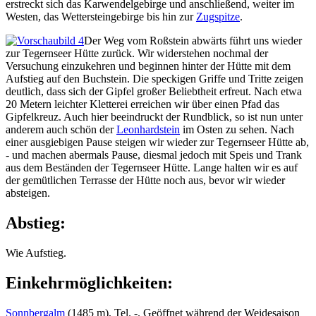
erstreckt sich das Karwendelgebirge und anschließend, weiter im
Westen, das Wettersteingebirge bis hin zur
Zugspitze
.
Der Weg vom Roßstein abwärts führt uns wieder
zur Tegernseer Hütte zurück. Wir widerstehen nochmal der
Versuchung einzukehren und beginnen hinter der Hütte mit dem
Aufstieg auf den Buchstein. Die speckigen Griffe und Tritte zeigen
deutlich, dass sich der Gipfel großer Beliebtheit erfreut. Nach etwa
20 Metern leichter Kletterei erreichen wir über einen Pfad das
Gipfelkreuz. Auch hier beeindruckt der Rundblick, so ist nun unter
anderem auch schön der
Leonhardstein
im Osten zu sehen. Nach
einer ausgiebigen Pause steigen wir wieder zur Tegernseer Hütte ab,
- und machen abermals Pause, diesmal jedoch mit Speis und Trank
aus dem Beständen der Tegernseer Hütte. Lange halten wir es auf
der gemütlichen Terrasse der Hütte noch aus, bevor wir wieder
absteigen.
Abstieg:
Wie Aufstieg.
Einkehrmöglichkeiten:
Sonnbergalm
(1485 m), Tel. -. Geöffnet während der Weidesaison