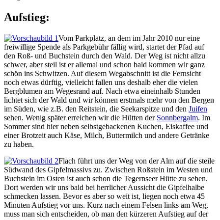
Aufstieg:
Vom Parkplatz, an dem im Jahr 2010 nur eine
freiwillige Spende als Parkgebühr fällig wird, startet der Pfad auf
den Roß- und Buchstein durch den Wald. Der Weg ist nicht allzu
schwer, aber steil ist er allemal und schon bald kommen wir ganz
schön ins Schwitzen. Auf diesem Wegabschnitt ist die Fernsicht
noch etwas dürftig, vielleicht fallen uns deshalb eher die vielen
Bergblumen am Wegesrand auf. Nach etwa eineinhalb Stunden
lichtet sich der Wald und wir können erstmals mehr von den Bergen
im Süden, wie z.B. den Reitstein, die Seekarspitze und den
Juifen
sehen. Wenig später erreichen wir die Hütten der
Sonnbergalm
. Im
Sommer sind hier neben selbstgebackenen Kuchen, Eiskaffee und
einer Brotzeit auch Käse, Milch, Buttermilch und andere Getränke
zu haben.
Flach führt uns der Weg von der Alm auf die steile
Südwand des Gipfelmassivs zu. Zwischen Roßstein im Westen und
Buchstein im Osten ist auch schon die Tegernseer Hütte zu sehen.
Dort werden wir uns bald bei herrlicher Aussicht die Gipfelhalbe
schmecken lassen. Bevor es aber so weit ist, liegen noch etwa 45
Minuten Aufstieg vor uns. Kurz nach einem Felsen links am Weg,
muss man sich entscheiden, ob man den kürzeren Aufstieg auf der