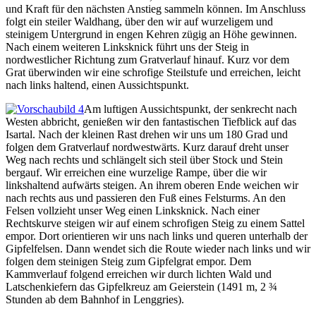
und Kraft für den nächsten Anstieg sammeln können. Im Anschluss
folgt ein steiler Waldhang, über den wir auf wurzeligem und
steinigem Untergrund in engen Kehren zügig an Höhe gewinnen.
Nach einem weiteren Linksknick führt uns der Steig in
nordwestlicher Richtung zum Gratverlauf hinauf. Kurz vor dem
Grat überwinden wir eine schrofige Steilstufe und erreichen, leicht
nach links haltend, einen Aussichtspunkt.
Am luftigen Aussichtspunkt, der senkrecht nach
Westen abbricht, genießen wir den fantastischen Tiefblick auf das
Isartal. Nach der kleinen Rast drehen wir uns um 180 Grad und
folgen dem Gratverlauf nordwestwärts. Kurz darauf dreht unser
Weg nach rechts und schlängelt sich steil über Stock und Stein
bergauf. Wir erreichen eine wurzelige Rampe, über die wir
linkshaltend aufwärts steigen. An ihrem oberen Ende weichen wir
nach rechts aus und passieren den Fuß eines Felsturms. An den
Felsen vollzieht unser Weg einen Linksknick. Nach einer
Rechtskurve steigen wir auf einem schrofigen Steig zu einem Sattel
empor. Dort orientieren wir uns nach links und queren unterhalb der
Gipfelfelsen. Dann wendet sich die Route wieder nach links und wir
folgen dem steinigen Steig zum Gipfelgrat empor. Dem
Kammverlauf folgend erreichen wir durch lichten Wald und
Latschenkiefern das Gipfelkreuz am Geierstein (1491 m, 2 ¾
Stunden ab dem Bahnhof in Lenggries).