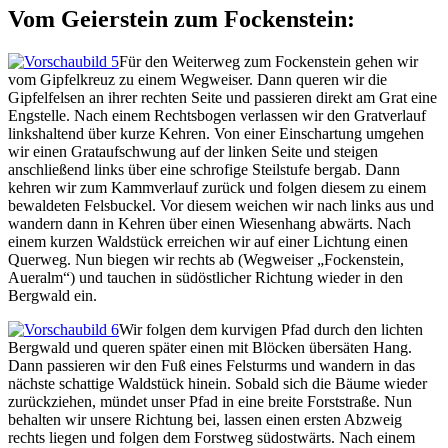
Vom Geierstein zum Fockenstein:
Für den Weiterweg zum Fockenstein gehen wir
vom Gipfelkreuz zu einem Wegweiser. Dann queren wir die
Gipfelfelsen an ihrer rechten Seite und passieren direkt am Grat eine
Engstelle. Nach einem Rechtsbogen verlassen wir den Gratverlauf
linkshaltend über kurze Kehren. Von einer Einschartung umgehen
wir einen Grataufschwung auf der linken Seite und steigen
anschließend links über eine schrofige Steilstufe bergab. Dann
kehren wir zum Kammverlauf zurück und folgen diesem zu einem
bewaldeten Felsbuckel. Vor diesem weichen wir nach links aus und
wandern dann in Kehren über einen Wiesenhang abwärts. Nach
einem kurzen Waldstück erreichen wir auf einer Lichtung einen
Querweg. Nun biegen wir rechts ab (Wegweiser „Fockenstein,
Aueralm“) und tauchen in südöstlicher Richtung wieder in den
Bergwald ein.
Wir folgen dem kurvigen Pfad durch den lichten
Bergwald und queren später einen mit Blöcken übersäten Hang.
Dann passieren wir den Fuß eines Felsturms und wandern in das
nächste schattige Waldstück hinein. Sobald sich die Bäume wieder
zurückziehen, mündet unser Pfad in eine breite Forststraße. Nun
behalten wir unsere Richtung bei, lassen einen ersten Abzweig
rechts liegen und folgen dem Forstweg südostwärts. Nach einem