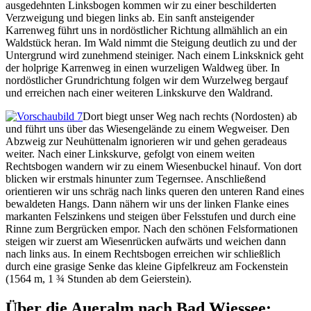
ausgedehnten Linksbogen kommen wir zu einer beschilderten
Verzweigung und biegen links ab. Ein sanft ansteigender
Karrenweg führt uns in nordöstlicher Richtung allmählich an ein
Waldstück heran. Im Wald nimmt die Steigung deutlich zu und der
Untergrund wird zunehmend steiniger. Nach einem Linksknick geht
der holprige Karrenweg in einen wurzeligen Waldweg über. In
nordöstlicher Grundrichtung folgen wir dem Wurzelweg bergauf
und erreichen nach einer weiteren Linkskurve den Waldrand.
Dort biegt unser Weg nach rechts (Nordosten) ab
und führt uns über das Wiesengelände zu einem Wegweiser. Den
Abzweig zur Neuhüttenalm ignorieren wir und gehen geradeaus
weiter. Nach einer Linkskurve, gefolgt von einem weiten
Rechtsbogen wandern wir zu einem Wiesenbuckel hinauf. Von dort
blicken wir erstmals hinunter zum Tegernsee. Anschließend
orientieren wir uns schräg nach links queren den unteren Rand eines
bewaldeten Hangs. Dann nähern wir uns der linken Flanke eines
markanten Felszinkens und steigen über Felsstufen und durch eine
Rinne zum Bergrücken empor. Nach den schönen Felsformationen
steigen wir zuerst am Wiesenrücken aufwärts und weichen dann
nach links aus. In einem Rechtsbogen erreichen wir schließlich
durch eine grasige Senke das kleine Gipfelkreuz am Fockenstein
(1564 m, 1 ¾ Stunden ab dem Geierstein).
Über die Aueralm nach Bad Wiessee: