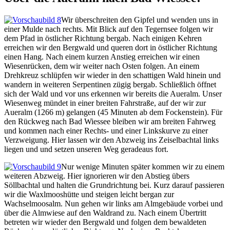
Wir überschreiten den Gipfel und wenden uns in
einer Mulde nach rechts. Mit Blick auf den Tegernsee folgen wir
dem Pfad in östlicher Richtung bergab. Nach einigen Kehren
erreichen wir den Bergwald und queren dort in östlicher Richtung
einen Hang. Nach einem kurzen Anstieg erreichen wir einen
Wiesenrücken, dem wir weiter nach Osten folgen. An einem
Drehkreuz schlüpfen wir wieder in den schattigen Wald hinein und
wandern in weiteren Serpentinen zügig bergab. Schließlich öffnet
sich der Wald und vor uns erkennen wir bereits die Aueralm. Unser
Wiesenweg mündet in einer breiten Fahrstraße, auf der wir zur
Aueralm (1266 m) gelangen (45 Minuten ab dem Fockenstein). Für
den Rückweg nach Bad Wiessee bleiben wir am breiten Fahrweg
und kommen nach einer Rechts- und einer Linkskurve zu einer
Verzweigung. Hier lassen wir den Abzweig ins Zeiselbachtal links
liegen und und setzen unseren Weg geradeaus fort.
Nur wenige Minuten später kommen wir zu einem
weiteren Abzweig. Hier ignorieren wir den Abstieg übers
Söllbachtal und halten die Grundrichtung bei. Kurz darauf passieren
wir die Waxlmooshütte und steigen leicht bergan zur
Wachselmoosalm. Nun gehen wir links am Almgebäude vorbei und
über die Almwiese auf den Waldrand zu. Nach einem Übertritt
betreten wir wieder den Bergwald und folgen dem bewaldeten