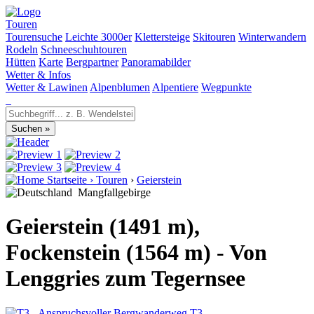
Touren
Tourensuche
Leichte 3000er
Klettersteige
Skitouren
Winterwandern
Rodeln
Schneeschuhtouren
Hütten
Karte
Bergpartner
Panoramabilder
Wetter & Infos
Wetter & Lawinen
Alpenblumen
Alpentiere
Wegpunkte
Startseite
›
Touren
›
Geierstein
Mangfallgebirge
Geierstein (1491 m),
Fockenstein (1564 m) - Von
Lenggries zum Tegernsee
T3