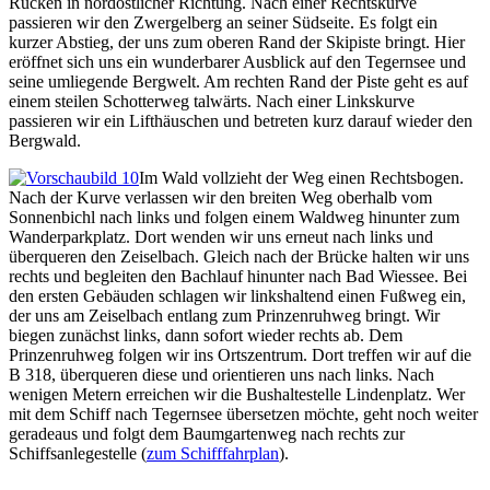
Rücken in nordöstlicher Richtung. Nach einer Rechtskurve
passieren wir den Zwergelberg an seiner Südseite. Es folgt ein
kurzer Abstieg, der uns zum oberen Rand der Skipiste bringt. Hier
eröffnet sich uns ein wunderbarer Ausblick auf den Tegernsee und
seine umliegende Bergwelt. Am rechten Rand der Piste geht es auf
einem steilen Schotterweg talwärts. Nach einer Linkskurve
passieren wir ein Lifthäuschen und betreten kurz darauf wieder den
Bergwald.
Im Wald vollzieht der Weg einen Rechtsbogen.
Nach der Kurve verlassen wir den breiten Weg oberhalb vom
Sonnenbichl nach links und folgen einem Waldweg hinunter zum
Wanderparkplatz. Dort wenden wir uns erneut nach links und
überqueren den Zeiselbach. Gleich nach der Brücke halten wir uns
rechts und begleiten den Bachlauf hinunter nach Bad Wiessee. Bei
den ersten Gebäuden schlagen wir linkshaltend einen Fußweg ein,
der uns am Zeiselbach entlang zum Prinzenruhweg bringt. Wir
biegen zunächst links, dann sofort wieder rechts ab. Dem
Prinzenruhweg folgen wir ins Ortszentrum. Dort treffen wir auf die
B 318, überqueren diese und orientieren uns nach links. Nach
wenigen Metern erreichen wir die Bushaltestelle Lindenplatz. Wer
mit dem Schiff nach Tegernsee übersetzen möchte, geht noch weiter
geradeaus und folgt dem Baumgartenweg nach rechts zur
Schiffsanlegestelle (
zum Schifffahrplan
).