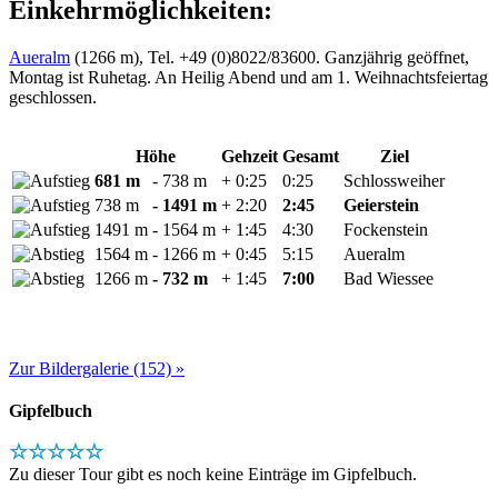
Einkehrmöglichkeiten:
Aueralm
(1266 m), Tel. +49 (0)8022/83600. Ganzjährig geöffnet,
Montag ist Ruhetag. An Heilig Abend und am 1. Weihnachtsfeiertag
geschlossen.
Höhe
Gehzeit
Gesamt
Ziel
681 m
- 738 m
+ 0:25
0:25
Schlossweiher
738 m
- 1491 m
+ 2:20
2:45
Geierstein
1491 m
- 1564 m
+ 1:45
4:30
Fockenstein
1564 m
- 1266 m
+ 0:45
5:15
Aueralm
1266 m
- 732 m
+ 1:45
7:00
Bad Wiessee
Zur Bildergalerie (152) »
Gipfelbuch
☆☆☆☆☆
Zu dieser Tour gibt es noch keine Einträge im Gipfelbuch.