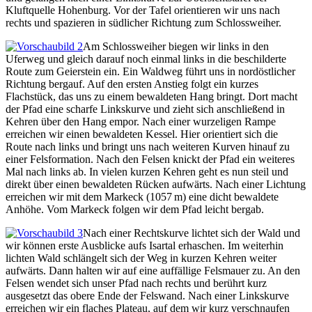
Kluftquelle Hohenburg. Vor der Tafel orientieren wir uns nach
rechts und spazieren in südlicher Richtung zum Schlossweiher.
Am Schlossweiher biegen wir links in den
Uferweg und gleich darauf noch einmal links in die beschilderte
Route zum Geierstein ein. Ein Waldweg führt uns in nordöstlicher
Richtung bergauf. Auf den ersten Anstieg folgt ein kurzes
Flachstück, das uns zu einem bewaldeten Hang bringt. Dort macht
der Pfad eine scharfe Linkskurve und zieht sich anschließend in
Kehren über den Hang empor. Nach einer wurzeligen Rampe
erreichen wir einen bewaldeten Kessel. Hier orientiert sich die
Route nach links und bringt uns nach weiteren Kurven hinauf zu
einer Felsformation. Nach den Felsen knickt der Pfad ein weiteres
Mal nach links ab. In vielen kurzen Kehren geht es nun steil und
direkt über einen bewaldeten Rücken aufwärts. Nach einer Lichtung
erreichen wir mit dem Markeck (1057 m) eine dicht bewaldete
Anhöhe. Vom Markeck folgen wir dem Pfad leicht bergab.
Nach einer Rechtskurve lichtet sich der Wald und
wir können erste Ausblicke aufs Isartal erhaschen. Im weiterhin
lichten Wald schlängelt sich der Weg in kurzen Kehren weiter
aufwärts. Dann halten wir auf eine auffällige Felsmauer zu. An den
Felsen wendet sich unser Pfad nach rechts und berührt kurz
ausgesetzt das obere Ende der Felswand. Nach einer Linkskurve
erreichen wir ein flaches Plateau, auf dem wir kurz verschnaufen