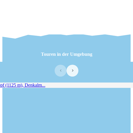
Touren in der Umgebung
‹
›
f (1125 m), Denkalm...