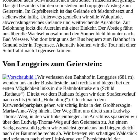
Das gilt besonders für den sehr steilen und ruppigen Anstieg zum
Geierstein. Im Gipfelbereich ist das Gelände oft felsdurchsetzt und
stellenweise luftig. Unterwegs genießen wir stille Waldpfade,
abwechslungsreiches Gelände und weitreichende Ausblicke. Zur
Belohnung lockt die Aueralm mit einer Einkehr. Der Abstieg führt
uns über die Wachselmoosalm und den Sonnenbichl hinunter nach
Bad Wiessee. Von dort bringt uns der Bus bequem zum Bahnhof in
Gmund oder in Tegernsee. Alternativ können wir die Tour mit einer
Schifffahrt nach Tegernsee krönen.
Von Lenggries zum Geierstein:
Wir verlassen den Bahnhof in Lenggries (681 m),
wenden uns an der Bushaltestelle nach rechts und biegen bei der
ersten Möglichkeit links in die Bahnhofstraße ein (Schild
„Rathaus“). Direkt vor dem Rathaus folgen wir dem Straßenverlauf
nach rechts (Schild „Hohenburg“). Gleich nach dem
Karwendelparkplatz gehen wir schräg links in den Großherzogin-
Maria-Anna-Weg hinein. Der Weg führt uns direkt zum Ludwig-
Thoma-Weg, in den wir links einbiegen. Im Anschluss spazieren wir
über den Ludwig-Thoma-Weg auf den Geierstein zu. An einem
Sackgassenschild gehen wir zunächst geradeaus und biegen gleich
nach der Baumreihe rechts ab. Wir betreten ein schattiges Waldstück
und gelangen nach einer Linkskurve zur Übersichtstafel der