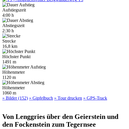
Aufstiegszeit
4:00 h
Abstiegszeit
2:30 h
Strecke
16,8 km
Höchster Punkt
1491 m
Höhenmeter
1120 m
Höhenmeter
1060 m
» Bilder (152)
» Gipfelbuch
» Tour drucken
» GPS-Track
Von Lenggries über den Geierstein und
den Fockenstein zum Tegernsee