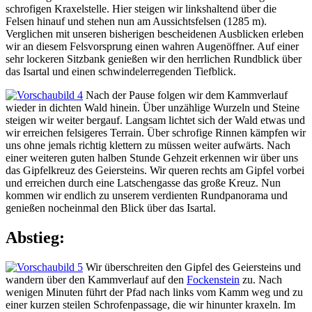
schrofigen Kraxelstelle. Hier steigen wir linkshaltend über die
Felsen hinauf und stehen nun am Aussichtsfelsen (1285 m).
Verglichen mit unseren bisherigen bescheidenen Ausblicken erleben
wir an diesem Felsvorsprung einen wahren Augenöffner. Auf einer
sehr lockeren Sitzbank genießen wir den herrlichen Rundblick über
das Isartal und einen schwindelerregenden Tiefblick.
Nach der Pause folgen wir dem Kammverlauf
wieder in dichten Wald hinein. Über unzählige Wurzeln und Steine
steigen wir weiter bergauf. Langsam lichtet sich der Wald etwas und
wir erreichen felsigeres Terrain. Über schrofige Rinnen kämpfen wir
uns ohne jemals richtig klettern zu müssen weiter aufwärts. Nach
einer weiteren guten halben Stunde Gehzeit erkennen wir über uns
das Gipfelkreuz des Geiersteins. Wir queren rechts am Gipfel vorbei
und erreichen durch eine Latschengasse das große Kreuz. Nun
kommen wir endlich zu unserem verdienten Rundpanorama und
genießen nocheinmal den Blick über das Isartal.
Abstieg:
Wir überschreiten den Gipfel des Geiersteins und
wandern über den Kammverlauf auf den
Fockenstein
zu. Nach
wenigen Minuten führt der Pfad nach links vom Kamm weg und zu
einer kurzen steilen Schrofenpassage, die wir hinunter kraxeln. Im