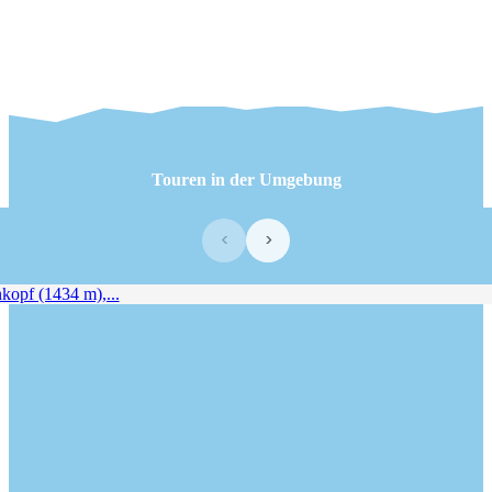
Touren in der Umgebung
‹
›
opf (1434 m),...