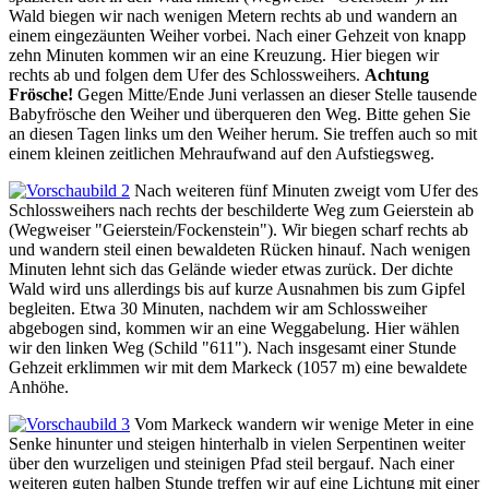
Wald biegen wir nach wenigen Metern rechts ab und wandern an
einem eingezäunten Weiher vorbei. Nach einer Gehzeit von knapp
zehn Minuten kommen wir an eine Kreuzung. Hier biegen wir
rechts ab und folgen dem Ufer des Schlossweihers.
Achtung
Frösche!
Gegen Mitte/Ende Juni verlassen an dieser Stelle tausende
Babyfrösche den Weiher und überqueren den Weg. Bitte gehen Sie
an diesen Tagen links um den Weiher herum. Sie treffen auch so mit
einem kleinen zeitlichen Mehraufwand auf den Aufstiegsweg.
Nach weiteren fünf Minuten zweigt vom Ufer des
Schlossweihers nach rechts der beschilderte Weg zum Geierstein ab
(Wegweiser "Geierstein/Fockenstein"). Wir biegen scharf rechts ab
und wandern steil einen bewaldeten Rücken hinauf. Nach wenigen
Minuten lehnt sich das Gelände wieder etwas zurück. Der dichte
Wald wird uns allerdings bis auf kurze Ausnahmen bis zum Gipfel
begleiten. Etwa 30 Minuten, nachdem wir am Schlossweiher
abgebogen sind, kommen wir an eine Weggabelung. Hier wählen
wir den linken Weg (Schild "611"). Nach insgesamt einer Stunde
Gehzeit erklimmen wir mit dem Markeck (1057 m) eine bewaldete
Anhöhe.
Vom Markeck wandern wir wenige Meter in eine
Senke hinunter und steigen hinterhalb in vielen Serpentinen weiter
über den wurzeligen und steinigen Pfad steil bergauf. Nach einer
weiteren guten halben Stunde treffen wir auf eine Lichtung mit einer