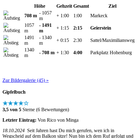
Höhe
Gehzeit
Gesamt
Ziel
- 1057
708 m
+ 1:00
1:00
Markeck
m
1057
- 1491
+ 1:15
2:15
Geierstein
m
m
1491
- 1340
+ 0:15
2:30
Sattel/Maximiliansweg
m
m
1340
- 708 m
+ 1:30
4:00
Parkplatz Hohenburg
m
Zur Bildergalerie (45) »
Gipfelbuch
★★★★☆
3,5 von 5
Sterne (6 Bewertungen)
Letzter Eintrag:
Von Rico von Minga
18.10.2024
Seit Jahren hast Du mich gerufen, wen ich in
Wegscheid auf dem Balkon sitze! Nun bin ich dem Ruf gefolgt und