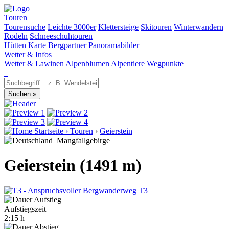
Touren
Tourensuche
Leichte 3000er
Klettersteige
Skitouren
Winterwandern
Rodeln
Schneeschuhtouren
Hütten
Karte
Bergpartner
Panoramabilder
Wetter & Infos
Wetter & Lawinen
Alpenblumen
Alpentiere
Wegpunkte
Startseite
›
Touren
›
Geierstein
Mangfallgebirge
Geierstein (1491 m)
T3
Aufstiegszeit
2:15 h