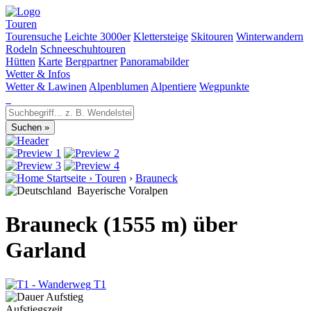
Touren
Tourensuche
Leichte 3000er
Klettersteige
Skitouren
Winterwandern
Rodeln
Schneeschuhtouren
Hütten
Karte
Bergpartner
Panoramabilder
Wetter & Infos
Wetter & Lawinen
Alpenblumen
Alpentiere
Wegpunkte
Startseite
›
Touren
›
Brauneck
Bayerische Voralpen
Brauneck (1555 m) über
Garland
T1
Aufstiegszeit