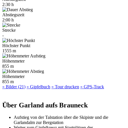
2:30 h
Abstiegszeit
2:00 h
Strecke
-
Höchster Punkt
1555 m
Höhenmeter
855 m
Höhenmeter
855 m
» Bilder (21)
» Gipfelbuch
» Tour drucken
» GPS-Track
Über Garland aufs Brauneck
Aufstieg von der Talstation über die Skipiste und die
Garlandalm zur Bergstation
Weiter zum Gipfelkreuz mit Startplätzen der