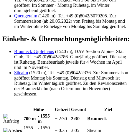
geöffnet. Im Sommer - Montag Ruhetag, im Winter
durchgehend geöffnet.
Quengeralm
(1420 m), Tel. +49 (0)8042/5079205. Zur
Sommersaison (ab 20.05.2022) von Freitag bis Montag und
im Winter ohne Ruhetage von Montag bis Sonntag geöffnet.
Einkehr- & Übernachtungsmöglichkeiten:
Brauneck-Gipfelhaus
(1540 m), DAV Sektion Alpiner Ski-
Club, Tel. +49 (0)8042/8786. Ganzjährig geöffnet, Dienstag
ist Ruhetag. Betriebsurlaub jeweils für 4 Wochen im April
und im November.
Stiealm
(1520 m), Tel. +49 (0)8042/2336. Zur Sommersaison
geöffnet Montag bis Sonntag, Dienstag und Mittwoch ist
Ruhetag. Im Winter täglich geöffnet. Zu den Revisionszeiten
der Brauneckbahn (nach Ostern und im November)
geschlossen.
Höhe
Gehzeit
Gesamt
Ziel
- 1555
700 m
+ 2:30
2:30
Brauneck
m
1555
- 1550
+ 0:35
3:05
Stiealm