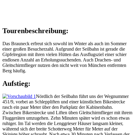
Tourenbeschreibung:
Das Brauneck erfreut sich sowohl im Winter als auch im Sommer
einer großen Besucherzahl. Aufgrund der Seilbahn ist gerade die
Gipfelregion mit ihren vielen Hütten das Ausflugsziel einer schier
endlosen Anzahl an Erholungssuchenden. Auch Drachen- und
Gleitschirmflieger nutzen den nicht weit von München entfernten
Berg häufig.
Aufstieg:
Nördlich der Seilbahn führt uns der Wegnummer
451/9, vorbei an Schleppliften und einer künstlichen Bikestrecke
rasch ein paar Meter über den Parkplatz der Kabinenbahn.
Zwischen Bikerstrecke und Liften üben Gleitschirmflieger mit ihrem
Fluggeräten umzugehen. Zehn Minuten später wird es schon etwas
ruhiger. Im Tal werden die Lenggrieser Häuser langsam kleiner,
während sich der breite Schotterweg Meter für Meter auf der
Skipiste höher schraubt. Nach etwa 30 Minuten nach Verlassen der