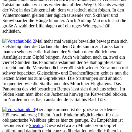
Talstation halten wir uns weiterhin auf dem Weg 9. Rechts zweigt
der Weg in das Längental ab, dem wir jedoch nicht folgen. In den
Wintermonaten gleiten hier täglich tausende von Skifahrer und
Snowboarder die Hänge hinunter. Auch Anfang Mai noch lässt die
große Anzahl der Liftanlagen auf ein reges Wintergeschäft
schließen.
Mal mehr mal weniger bewaldet bewegt man sich
zielstrebig über die Garlandalm dem Gipfelkamm zu. Links kann
man zu sehen wie die Kabinen der Seibahn unermüdlich neue
Ausflügler zum Gipfel bringen. Auch wir haben nach ca. zwei ein
viertel Stunden das Panoramarestaurant der Seilbahngipfelstation
erreicht und die Menschendichte erhöht sich wieder. Zusammen mit
schwer bepackten Gleitschirm- und Drachenfliegern geht es nun die
letzten Meter bis zum Gipfelkreuz. Die Startrampen sind ähnlich
frequentiert wie die Startbahnen des Münchner Flughafens. Das
Panorama des viel besuchten Berges lässt sich durchaus sehen. Im
Süden kann man über die Jachenau hinweg ins Karwendel blicken,
im Norden in das flach auslaufende Isartal bis Bad Tölz.
Hier angekommen ist der große oder kleine
Höhenwanderweg Pflicht. Auch Einkehrmöglichkeiten für das
obligatorische Weißbier gibt es hier zu genüge. Zu Empfehlen ist
besonders die
Stiealm
. Diese ist etwa 35 Minuten vom Gipfel
entfernt und dadurch nicht ganz so überlaufen wie die Hütten in