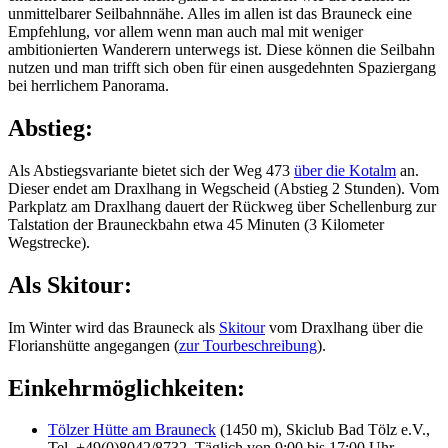
unmittelbarer Seilbahnnähe. Alles im allen ist das Brauneck eine
Empfehlung, vor allem wenn man auch mal mit weniger
ambitionierten Wanderern unterwegs ist. Diese können die Seilbahn
nutzen und man trifft sich oben für einen ausgedehnten Spaziergang
bei herrlichem Panorama.
Abstieg:
Als Abstiegsvariante bietet sich der Weg 473
über die Kotalm
an.
Dieser endet am Draxlhang in Wegscheid (Abstieg 2 Stunden). Vom
Parkplatz am Draxlhang dauert der Rückweg über Schellenburg zur
Talstation der Brauneckbahn etwa 45 Minuten (3 Kilometer
Wegstrecke).
Als Skitour:
Im Winter wird das Brauneck als
Skitour
vom Draxlhang über die
Florianshütte angegangen (
zur Tourbeschreibung
).
Einkehrmöglichkeiten:
Tölzer Hütte am Brauneck
(1450 m), Skiclub Bad Tölz e.V.,
Tel. +49(0)8042/8732. Täglich von 9:00 bis 17:00 Uhr