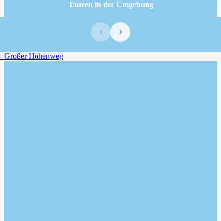
Touren in der Umgebung
‹
›
 Großer Höhenweg