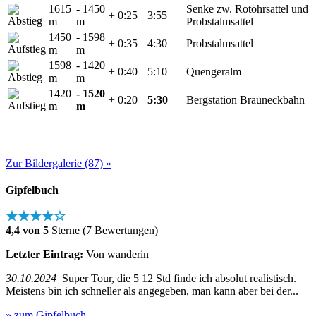
1615
- 1450
Senke zw. Rotöhrsattel und
+ 0:25
3:55
m
m
Probstalmsattel
1450
- 1598
+ 0:35
4:30
Probstalmsattel
m
m
1598
- 1420
+ 0:40
5:10
Quengeralm
m
m
1420
- 1520
+ 0:20
5:30
Bergstation Brauneckbahn
m
m
Zur Bildergalerie (87) »
Gipfelbuch
★★★★☆
4,4 von 5
Sterne (7 Bewertungen)
Letzter Eintrag:
Von wanderin
30.10.2024
Super Tour, die 5 12 Std finde ich absolut realistisch.
Meistens bin ich schneller als angegeben, man kann aber bei der...
» zum Gipfelbuch