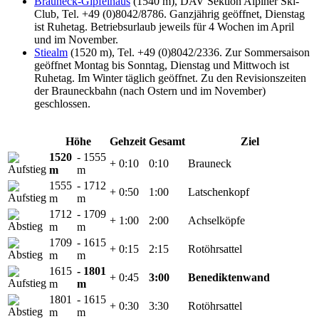
Brauneck-Gipfelhaus
(1540 m), DAV Sektion Alpiner Ski-
Club, Tel. +49 (0)8042/8786. Ganzjährig geöffnet, Dienstag
ist Ruhetag. Betriebsurlaub jeweils für 4 Wochen im April
und im November.
Stiealm
(1520 m), Tel. +49 (0)8042/2336. Zur Sommersaison
geöffnet Montag bis Sonntag, Dienstag und Mittwoch ist
Ruhetag. Im Winter täglich geöffnet. Zu den Revisionszeiten
der Brauneckbahn (nach Ostern und im November)
geschlossen.
Höhe
Gehzeit
Gesamt
Ziel
1520
- 1555
+ 0:10
0:10
Brauneck
m
m
1555
- 1712
+ 0:50
1:00
Latschenkopf
m
m
1712
- 1709
+ 1:00
2:00
Achselköpfe
m
m
1709
- 1615
+ 0:15
2:15
Rotöhrsattel
m
m
1615
- 1801
+ 0:45
3:00
Benediktenwand
m
m
1801
- 1615
+ 0:30
3:30
Rotöhrsattel
m
m