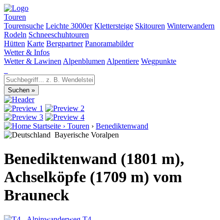
Touren
Tourensuche
Leichte 3000er
Klettersteige
Skitouren
Winterwandern
Rodeln
Schneeschuhtouren
Hütten
Karte
Bergpartner
Panoramabilder
Wetter & Infos
Wetter & Lawinen
Alpenblumen
Alpentiere
Wegpunkte
Startseite
›
Touren
›
Benediktenwand
Bayerische Voralpen
Benediktenwand (1801 m),
Achselköpfe (1709 m) vom
Brauneck
T4