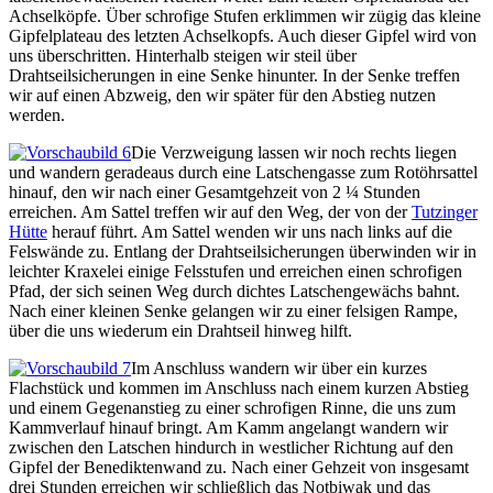
Achselköpfe. Über schrofige Stufen erklimmen wir zügig das kleine
Gipfelplateau des letzten Achselkopfs. Auch dieser Gipfel wird von
uns überschritten. Hinterhalb steigen wir steil über
Drahtseilsicherungen in eine Senke hinunter. In der Senke treffen
wir auf einen Abzweig, den wir später für den Abstieg nutzen
werden.
Die Verzweigung lassen wir noch rechts liegen
und wandern geradeaus durch eine Latschengasse zum Rotöhrsattel
hinauf, den wir nach einer Gesamtgehzeit von 2 ¼ Stunden
erreichen. Am Sattel treffen wir auf den Weg, der von der
Tutzinger
Hütte
herauf führt. Am Sattel wenden wir uns nach links auf die
Felswände zu. Entlang der Drahtseilsicherungen überwinden wir in
leichter Kraxelei einige Felsstufen und erreichen einen schrofigen
Pfad, der sich seinen Weg durch dichtes Latschengewächs bahnt.
Nach einer kleinen Senke gelangen wir zu einer felsigen Rampe,
über die uns wiederum ein Drahtseil hinweg hilft.
Im Anschluss wandern wir über ein kurzes
Flachstück und kommen im Anschluss nach einem kurzen Abstieg
und einem Gegenanstieg zu einer schrofigen Rinne, die uns zum
Kammverlauf hinauf bringt. Am Kamm angelangt wandern wir
zwischen den Latschen hindurch in westlicher Richtung auf den
Gipfel der Benediktenwand zu. Nach einer Gehzeit von insgesamt
drei Stunden erreichen wir schließlich das Notbiwak und das