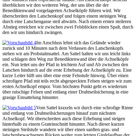
überblicken wir den weiteren Weg, der uns über die der
Benediktenwand vorgelagerten Achselköpfe führen wird. Wir
überschreiten den Latschenkopf und folgen einem steinigen Weg
durch eine Latschengasse steil abwärts. Nach einem ersten steileren
Abstieg erreichen wir zwischen zwei Felsblöcken einen Spalt, durch
den wir uns hindurch zwängen.
Im Anschluss lehnt sich das Gelände wieder
zurück und 10 Minuten nach dem Verlassen des Latschenkopfs
stehen wir am Probstalmsattel. Am Sattel halten wir uns leicht links
und schlagen den Weg zur Benediktenwand über die Achselköpfe
ein. Nun leitet uns der Pfad in leichtem Auf und Ab zwischen den
Latschen hindurch auf die erste Erhebung der Achselköpfe zu. Eine
kurze Leiter hilft uns über eine erste Felsstufe hinweg. Über einen
schrofigen Pfad mit teils recht abgespeckten Felsen steigen wir zum
ersten Achselkopf empor. Vom höchsten Punkt geht es wiederum
über rutschige Felsen und entlang einer Drahtseilsicherung in eine
grasige Einsattelung hinunter.
Vom Sattel kraxeln wir durch eine schrofige Rinne
und entlang von Drahtseilsicherungen hinauf zum nächsten
Achselkopf. Wir überschreiten auch diese Erhebung und steigen
hinterhalb zu einem Grateinschnitt hinunter. Nach dieser kurzen
steinigen Steilstufe wandern wir über einen sanften gras- und
latschenbewachsenen Rücken weiter zum letzten Gipfelaufbau der