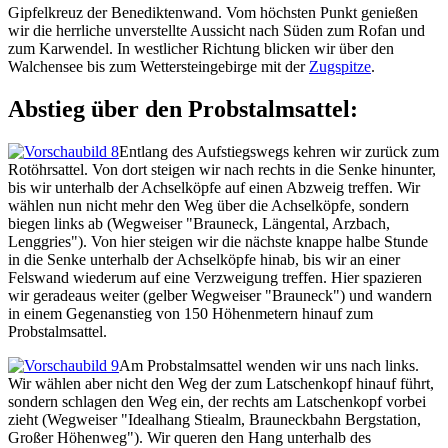
Gipfelkreuz der Benediktenwand. Vom höchsten Punkt genießen
wir die herrliche unverstellte Aussicht nach Süden zum Rofan und
zum Karwendel. In westlicher Richtung blicken wir über den
Walchensee bis zum Wettersteingebirge mit der
Zugspitze
.
Abstieg über den Probstalmsattel:
Entlang des Aufstiegswegs kehren wir zurück zum
Rotöhrsattel. Von dort steigen wir nach rechts in die Senke hinunter,
bis wir unterhalb der Achselköpfe auf einen Abzweig treffen. Wir
wählen nun nicht mehr den Weg über die Achselköpfe, sondern
biegen links ab (Wegweiser "Brauneck, Längental, Arzbach,
Lenggries"). Von hier steigen wir die nächste knappe halbe Stunde
in die Senke unterhalb der Achselköpfe hinab, bis wir an einer
Felswand wiederum auf eine Verzweigung treffen. Hier spazieren
wir geradeaus weiter (gelber Wegweiser "Brauneck") und wandern
in einem Gegenanstieg von 150 Höhenmetern hinauf zum
Probstalmsattel.
Am Probstalmsattel wenden wir uns nach links.
Wir wählen aber nicht den Weg der zum Latschenkopf hinauf führt,
sondern schlagen den Weg ein, der rechts am Latschenkopf vorbei
zieht (Wegweiser "Idealhang Stiealm, Brauneckbahn Bergstation,
Großer Höhenweg"). Wir queren den Hang unterhalb des