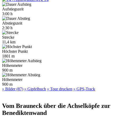
Aufstiegszeit
3:00 h
Abstiegszeit
2:30 h
Strecke
11,4 km
Höchster Punkt
1801 m
Höhenmeter
900 m
Höhenmeter
900 m
» Bilder (87)
» Gipfelbuch
» Tour drucken
» GPS-Track
Vom Brauneck über die Achselköpfe zur
Benediktenwand