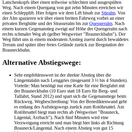
Latschenkopfs über einen teilweise schlechten und ausgespülten
Weg. Nach einem Quergang von gut zehn Minuten erreichen wir
einen Schlepplift. Hier folgen wir dem Lift hinab zur
Stiealm
. Von
der Alm spazieren wir über einen breiten Fahrweg vorbei an einer
privaten Berghütte und der Strasseralm bis zur
Quengeralm
. Nach
einem kurzen Gegenanstieg zweigt auf Höhe der Quengeralm nach
rechts schmaler Weg ab (gelber Wegweiser "Brauneckbahn"). Der
Weg führt uns in einem moderatem Anstieg zuerst durch bewaldetes
Terrain und später über freies Gelände zurück zur Bergstation der
Brauneckbahn.
Alternative Abstiegswege:
Sehr empfehlenswert ist der direkte Abstieg über die
Längentalalm nach Lenggries (insgesamt 3 ½ bis 4 Stunden).
Vorteile: Man benötigt nur eine Karte für eine Bergfahrt mit
der Brauneckbahn (10 Euro statt 18 Euro für Berg- und
Talfahrt, Stand 2012) und spart sich die Gegenanstiege beim
Rückweg. Wegbeschreibung: Von der Benediktenwand geht
es entlang des Aufstiegswegs zurück zum Rotöhrsattel. Am
Rotöhrsattel biegt man rechts ab (Wegweiser "Brauneck,
Lägental, Arzbach"). Nach fünf Minuten wird eine
Verzweigung erreicht und man biegt hier links ab Richtung
Brauneck/Längental. Nach einem Abstieg von gut 15