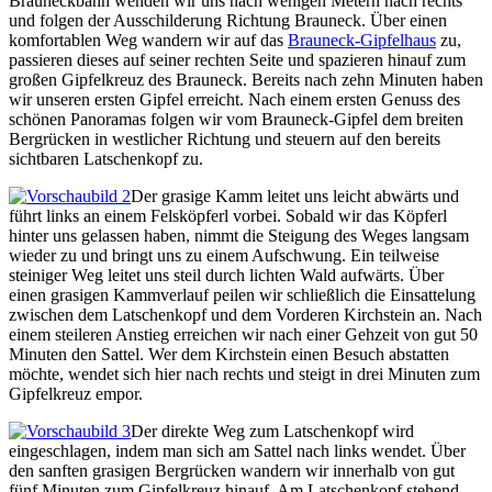
Brauneckbahn wenden wir uns nach wenigen Metern nach rechts
und folgen der Ausschilderung Richtung Brauneck. Über einen
komfortablen Weg wandern wir auf das
Brauneck-Gipfelhaus
zu,
passieren dieses auf seiner rechten Seite und spazieren hinauf zum
großen Gipfelkreuz des Brauneck. Bereits nach zehn Minuten haben
wir unseren ersten Gipfel erreicht. Nach einem ersten Genuss des
schönen Panoramas folgen wir vom Brauneck-Gipfel dem breiten
Bergrücken in westlicher Richtung und steuern auf den bereits
sichtbaren Latschenkopf zu.
Der grasige Kamm leitet uns leicht abwärts und
führt links an einem Felsköpferl vorbei. Sobald wir das Köpferl
hinter uns gelassen haben, nimmt die Steigung des Weges langsam
wieder zu und bringt uns zu einem Aufschwung. Ein teilweise
steiniger Weg leitet uns steil durch lichten Wald aufwärts. Über
einen grasigen Kammverlauf peilen wir schließlich die Einsattelung
zwischen dem Latschenkopf und dem Vorderen Kirchstein an. Nach
einem steileren Anstieg erreichen wir nach einer Gehzeit von gut 50
Minuten den Sattel. Wer dem Kirchstein einen Besuch abstatten
möchte, wendet sich hier nach rechts und steigt in drei Minuten zum
Gipfelkreuz empor.
Der direkte Weg zum Latschenkopf wird
eingeschlagen, indem man sich am Sattel nach links wendet. Über
den sanften grasigen Bergrücken wandern wir innerhalb von gut
fünf Minuten zum Gipfelkreuz hinauf. Am Latschenkopf stehend