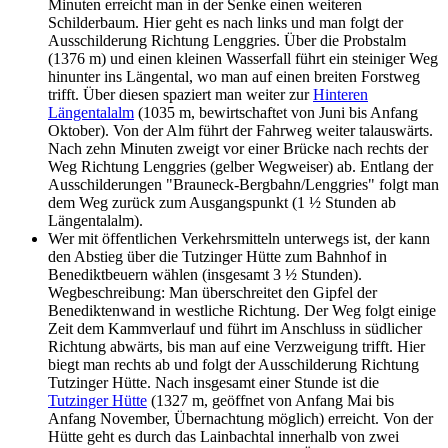
Minuten erreicht man in der Senke einen weiteren
Schilderbaum. Hier geht es nach links und man folgt der
Ausschilderung Richtung Lenggries. Über die Probstalm
(1376 m) und einen kleinen Wasserfall führt ein steiniger Weg
hinunter ins Längental, wo man auf einen breiten Forstweg
trifft. Über diesen spaziert man weiter zur
Hinteren
Längentalalm
(1035 m, bewirtschaftet von Juni bis Anfang
Oktober). Von der Alm führt der Fahrweg weiter talauswärts.
Nach zehn Minuten zweigt vor einer Brücke nach rechts der
Weg Richtung Lenggries (gelber Wegweiser) ab. Entlang der
Ausschilderungen "Brauneck-Bergbahn/Lenggries" folgt man
dem Weg zurück zum Ausgangspunkt (1 ½ Stunden ab
Längentalalm).
Wer mit öffentlichen Verkehrsmitteln unterwegs ist, der kann
den Abstieg über die Tutzinger Hütte zum Bahnhof in
Benediktbeuern wählen (insgesamt 3 ½ Stunden).
Wegbeschreibung: Man überschreitet den Gipfel der
Benediktenwand in westliche Richtung. Der Weg folgt einige
Zeit dem Kammverlauf und führt im Anschluss in südlicher
Richtung abwärts, bis man auf eine Verzweigung trifft. Hier
biegt man rechts ab und folgt der Ausschilderung Richtung
Tutzinger Hütte. Nach insgesamt einer Stunde ist die
Tutzinger Hütte
(1327 m, geöffnet von Anfang Mai bis
Anfang November, Übernachtung möglich) erreicht. Von der
Hütte geht es durch das Lainbachtal innerhalb von zwei