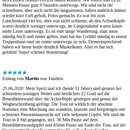
Minuten Pause gute 9 Stunden unterwegs. Wir sind nicht die
schnellsten, aber auch nicht die langsamsten, haben natürlich immer
wieder kurz Luft geholt, Fotos gemacht. Es war bis zum
Latschenkopf viel los, aber war nicht schlimm, ab den Achselköpfe
waren deutlich weniger unterwegs, im Längenalmtal waren kaum
mehr Leute unterwegs. Es ist eine lange Wanderung, man muss
ständig hoch und runter gehen, man hat das Gefühl ständig in einem
Treppenhaus rauf un runter unterwegs zu sein. Dementsprechend
haben wir heute beide deutlich Muskelkater. Aber es hat sich
gelohnt! Super schöner Wanderung!
★★★★★
Eintrag von
Martin
von Tandern
25.06.2020
Mein Spezl und ich (beide 31 Jahre) sind gestern bei
schönstem sonnigen Wetter und herrlichen 22 Grad auf die
Benediktenwand über die Achsellöpfe gestiegen und genau der
Wegbeschreibung gefolgt. Die Tour ist wirklich der absolute
Hammer, eine Mischung aus wandern, kraxeln und bergsteigen mit
schönster Panoramaaussicht auf viele bekannte Gipfel. Wir sind die
Tour in 6 Std gegangen, incl. 30 Min Pause auf dem
Benediktenwandgipfel und 45min Pause am Ende der Tour, auf der