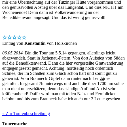
mir eine Übernachtung auf der Tutzinger Hütte vorgenommen und
den genussvollen Abstieg über das Längental. Und dies NICHT am
Wochenende! Denn dann ist Völkerwanderung an der
Benediktenwand angesagt. Und das ist wenig genussvoll!
☆☆☆☆☆
Eintrag von
Konstantin
von Holzkirchen
06.05.2014
Bin die Tour am 5.5.14 gegangen, allerdings leicht
abgewandelt. Start in Jachenau-Petern. Von dort Aufstieg von Süden
auf die Benediktenwand. Dann die hier vorgestellte Gratwanderung
entgegengesetzt gemacht. Achtung: nordseitig noch ordentlich
Schnee, der im Schatten zum Glück schön hart und somit gut zu
gehen ist. Vom Brauneck-Gipfel dann runter nach Lenggries
gelaufen. Insgesamt 7h unterwegs und auch die über 1700 hm sollte
man nicht unterschätzen, denn das ständige Auf und Ab ist sehr
kräfteraubend! Dafür wird man mit tollen Nah- und Fernblicken
belohnt und bis zum Brauneck habe ich auch nur 2 Leute gesehen.
« Zur Tourenbeschreibung
Tourensuche