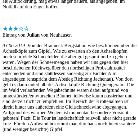
als Auflockerung, mag etwas länger dauern, als angegeben, im
Notfall auf den Engel hoffen.
★★★☆☆
Eintrag von
Julian
von Neuhausen
03.06.2019
Von der Brauneck Bergstation wie beschrieben über die
Achselköpfe zum Gipfel. Wie zu erwarten ab den Achselköpfen
noch sehr viele Schneefelder, die aber gut gespurt und zu gehen
waren. Wegen der Schneemengen haben wir uns gegen den hier
beschriebenen Rückweg über den nordseitigen Probstalmsattel
entschieden und sind stattdessen südseitig zur Bichler Alm
abgestiegen (entspricht dem Abstieg Richtung Jachenau). Von dort
geht es dann unterhalb der Achselköpfe Richtung Quengeralm. Die
im Wald verlaufenden Wegabschnitte waren dabei aufgrund von
umgestürzten/entwurzelten Bäumen teilweise kaum passierbar und
sind derzeit nicht zu empfehlen. Im Bereich der Krottenalmen ist
direkt hinter uns außerdem eine Gleitschneelawine abgegangen.
Aufgrund des warmen Wetters ist momentan besondere Vorsicht
geboten! Fazit: Die Tour ist landschaftlich reizvoll, aber nicht gerade
kurz. Für den Aufwand bekommt man durchaus noch interessantere
(und weniger besuchte) Gipfel!