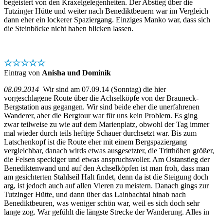
begeistert von den Kraxelgelegenheiten. Der Abstieg über die
Tutzinger Hütte und weiter nach Benediktbeuern war im Vergleich
dann eher ein lockerer Spaziergang. Einziges Manko war, dass sich
die Steinböcke nicht haben blicken lassen.
☆☆☆☆☆
Eintrag von
Anisha und Dominik
08.09.2014
Wir sind am 07.09.14 (Sonntag) die hier
vorgeschlagene Route über die Achselköpfe von der Brauneck-
Bergstation aus gegangen. Wir sind beide eher die unerfahrenen
Wanderer, aber die Bergtour war für uns kein Problem. Es ging
zwar teilweise zu wie auf dem Marienplatz, obwohl der Tag immer
mal wieder durch teils heftige Schauer durchsetzt war. Bis zum
Latschenkopf ist die Route eher mit einem Bergspaziergang
vergleichbar, danach wirds etwas ausgesetzter, die Tritthöhen größer,
die Felsen speckiger und etwas anspruchsvoller. Am Ostanstieg der
Benediktenwand und auf den Achselköpfen ist man froh, dass man
am gesichterten Stahlseil Halt findet, denn da ist die Steigung doch
arg, ist jedoch auch auf allen Vieren zu meistern. Danach gings zur
Tutzinger Hütte, und dann über das Lainbachtal hinab nach
Benediktbeuren, was weniger schön war, weil es sich doch sehr
lange zog. War gefühlt die längste Strecke der Wanderung. Alles in