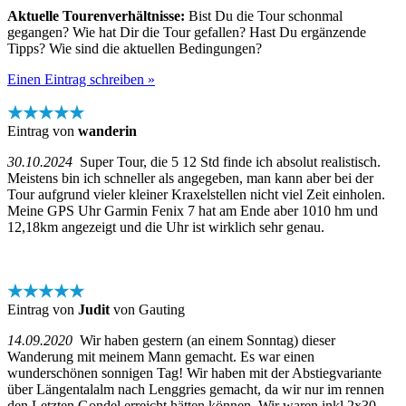
Aktuelle Tourenverhältnisse:
Bist Du die Tour schonmal
gegangen? Wie hat Dir die Tour gefallen? Hast Du ergänzende
Tipps? Wie sind die aktuellen Bedingungen?
Einen Eintrag schreiben »
★★★★★
Eintrag von
wanderin
30.10.2024
Super Tour, die 5 12 Std finde ich absolut realistisch.
Meistens bin ich schneller als angegeben, man kann aber bei der
Tour aufgrund vieler kleiner Kraxelstellen nicht viel Zeit einholen.
Meine GPS Uhr Garmin Fenix 7 hat am Ende aber 1010 hm und
12,18km angezeigt und die Uhr ist wirklich sehr genau.
★★★★★
Eintrag von
Judit
von Gauting
14.09.2020
Wir haben gestern (an einem Sonntag) dieser
Wanderung mit meinem Mann gemacht. Es war einen
wunderschönen sonnigen Tag! Wir haben mit der Abstiegvariante
über Längentalalm nach Lenggries gemacht, da wir nur im rennen
den Letzten Gondel erreicht hätten können. Wir waren inkl 2x30