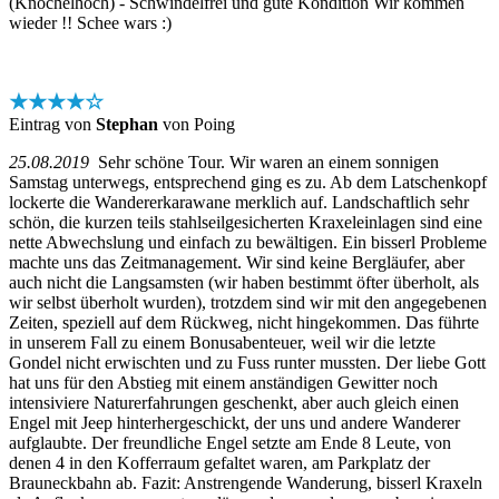
(Knöchelhoch) - Schwindelfrei und gute Kondition Wir kommen
wieder !! Schee wars :)
★★★★☆
Eintrag von
Stephan
von Poing
25.08.2019
Sehr schöne Tour. Wir waren an einem sonnigen
Samstag unterwegs, entsprechend ging es zu. Ab dem Latschenkopf
lockerte die Wandererkarawane merklich auf. Landschaftlich sehr
schön, die kurzen teils stahlseilgesicherten Kraxeleinlagen sind eine
nette Abwechslung und einfach zu bewältigen. Ein bisserl Probleme
machte uns das Zeitmanagement. Wir sind keine Bergläufer, aber
auch nicht die Langsamsten (wir haben bestimmt öfter überholt, als
wir selbst überholt wurden), trotzdem sind wir mit den angegebenen
Zeiten, speziell auf dem Rückweg, nicht hingekommen. Das führte
in unserem Fall zu einem Bonusabenteuer, weil wir die letzte
Gondel nicht erwischten und zu Fuss runter mussten. Der liebe Gott
hat uns für den Abstieg mit einem anständigen Gewitter noch
intensiviere Naturerfahrungen geschenkt, aber auch gleich einen
Engel mit Jeep hinterhergeschickt, der uns und andere Wanderer
aufglaubte. Der freundliche Engel setzte am Ende 8 Leute, von
denen 4 in den Kofferraum gefaltet waren, am Parkplatz der
Brauneckbahn ab. Fazit: Anstrengende Wanderung, bisserl Kraxeln