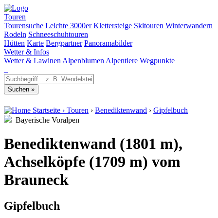
Touren
Tourensuche
Leichte 3000er
Klettersteige
Skitouren
Winterwandern
Rodeln
Schneeschuhtouren
Hütten
Karte
Bergpartner
Panoramabilder
Wetter & Infos
Wetter & Lawinen
Alpenblumen
Alpentiere
Wegpunkte
Startseite
›
Touren
›
Benediktenwand
›
Gipfelbuch
Bayerische Voralpen
Benediktenwand (1801 m),
Achselköpfe (1709 m) vom
Brauneck
Gipfelbuch