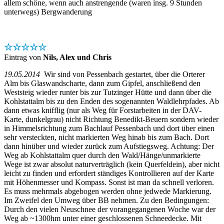
allem schöne, wenn auch anstrengende (waren insg. 9 Stunden
unterwegs) Bergwanderung
☆☆☆☆☆
Eintrag von
Nils, Alex und Chris
19.05.2014
Wir sind von Pessenbach gestartet, über die Orterer
Alm bis Glaswandscharte, dann zum Gipfel, anschließend den
Weststeig wieder runter bis zur Tutzinger Hütte und dann über die
Kohlstattalm bis zu den Enden des sogenannten Waldlehrpfades. Ab
dann etwas knifflig (nur als Weg für Forstarbeiten in der DAV-
Karte, dunkelgrau) nicht Richtung Benedikt-Beuern sondern wieder
in Himmelsrichtung zum Bachlauf Pessenbach und dort über einen
sehr versteckten, nicht markierten Weg hinab bis zum Bach. Dort
dann hinüber und wieder zurück zum Aufstiegsweg. Achtung: Der
Weg ab Kohlstattalm quer durch den Wald/Hänge/unmarkierte
Wege ist zwar absolut naturverträglich (kein Querfeldein), aber nicht
leicht zu finden und erfordert ständiges Kontrollieren auf der Karte
mit Höhenmesser und Kompass. Sonst ist man da schnell verloren.
Es muss mehrmals abgebogen werden ohne jedwede Markierung.
Im Zweifel den Umweg über BB nehmen. Zu den Bedingungen:
Durch den vielen Neuschnee der vorangegangenen Woche war der
Weg ab ~1300hm unter einer geschlossenen Schneedecke. Mit