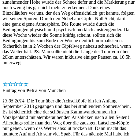
zunehmender Höhe wurde der Schnee tiefer und die Markierung nur
noch wenig bis gar nicht mehr zu erkennen. Dank eines
Einzelläufers vor uns, der den Weg offensichtlich gut kannte, folgten
wir seinen Spuren. Durch den Nebel am Gipfel Null Sicht, dafür
eine ganz eigene Atmosphäre. Die Route wurde durch die
Bedingungen physisch und psychisch merklich anstrengender. Da
diese Woche wieder die Sonne kräftig scheint, sollten sich die
Bedingungen bis zum Ende der Woche deutlich normalisieren.
Sicherlich ist in 2 Wochen der Gipfelweg nahezu schneefrei, wenn
das Wetter hält. PS: Man sollte nicht die Länge der Tour von über
20km unterschätzen. Wir waren inklusive einiger Pausen ca. 10,5h
unterwegs.
☆☆☆☆☆
Eintrag von
Petra
von München
13.05.2014
Die Tour über die Achselköpfe bin ich Anfang
September 2013 gegangen und das bei strahlendem Sonnenschein.
Es ist sicherlich eine der schönsten Kammwanderungen im
Voralpenland mit atemberaubenden Ausblicken nach allen Seiten!
Allerdings sollte man den Weg über die zausigen Latschen-Köpfe
nur gehen, wenn das Wetter absolut trocken ist. Dann macht das
muntere Auf und Ab sehr viel Spaß. Für das nächste Mal habe ich