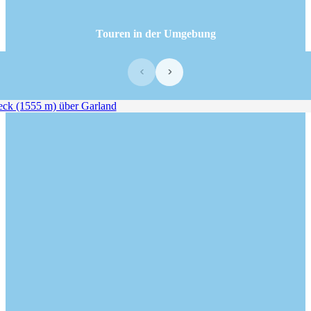
Touren in der Umgebung
‹
›
k (1555 m) über Garland