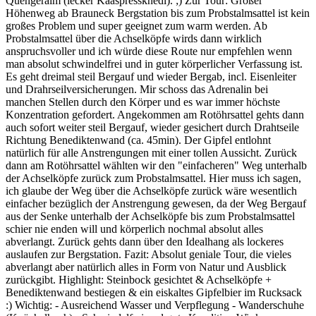
Quengeralm (lecker Kaaspressknedl). ;) Zur Tour: Großer
Höhenweg ab Brauneck Bergstation bis zum Probstalmsattel ist kein
großes Problem und super geeignet zum warm werden. Ab
Probstalmsattel über die Achselköpfe wirds dann wirklich
anspruchsvoller und ich würde diese Route nur empfehlen wenn
man absolut schwindelfrei und in guter körperlicher Verfassung ist.
Es geht dreimal steil Bergauf und wieder Bergab, incl. Eisenleiter
und Drahrseilversicherungen. Mir schoss das Adrenalin bei
manchen Stellen durch den Körper und es war immer höchste
Konzentration gefordert. Angekommen am Rotöhrsattel gehts dann
auch sofort weiter steil Bergauf, wieder gesichert durch Drahtseile
Richtung Benediktenwand (ca. 45min). Der Gipfel entlohnt
natürlich für alle Anstrengungen mit einer tollen Aussicht. Zurück
dann am Rotöhrsattel wählten wir den "einfacheren" Weg unterhalb
der Achselköpfe zurück zum Probstalmsattel. Hier muss ich sagen,
ich glaube der Weg über die Achselköpfe zurück wäre wesentlich
einfacher bezüglich der Anstrengung gewesen, da der Weg Bergauf
aus der Senke unterhalb der Achselköpfe bis zum Probstalmsattel
schier nie enden will und körperlich nochmal absolut alles
abverlangt. Zurück gehts dann über den Idealhang als lockeres
auslaufen zur Bergstation. Fazit: Absolut geniale Tour, die vieles
abverlangt aber natürlich alles in Form von Natur und Ausblick
zurückgibt. Highlight: Steinbock gesichtet & Achselköpfe +
Benediktenwand bestiegen & ein eiskaltes Gipfelbier im Rucksack
:) Wichtig: - Ausreichend Wasser und Verpflegung - Wanderschuhe