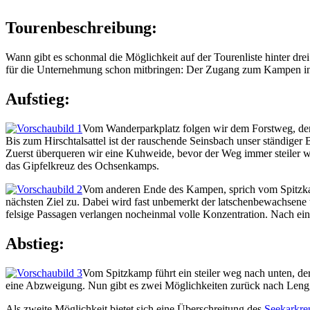
Tourenbeschreibung:
Wann gibt es schonmal die Möglichkeit auf der Tourenliste hinter dr
für die Unternehmung schon mitbringen: Der Zugang zum Kampen ink
Aufstieg:
Vom Wanderparkplatz folgen wir dem Forstweg, der 
Bis zum Hirschtalsattel ist der rauschende Seinsbach unser ständiger
Zuerst überqueren wir eine Kuhweide, bevor der Weg immer steiler wi
das Gipfelkreuz des Ochsenkamps.
Vom anderen Ende des Kampen, sprich vom Spitzka
nächsten Ziel zu. Dabei wird fast unbemerkt der latschenbewachsene
felsige Passagen verlangen nocheinmal volle Konzentration. Nach ein
Abstieg:
Vom Spitzkamp führt ein steiler weg nach unten, der
eine Abzweigung. Nun gibt es zwei Möglichkeiten zurück nach Lenggri
Als zweite Möglichkeit bietet sich eine Überschreitung des
Seekarkre