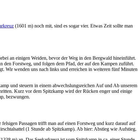
arkreuz
(1601 m) noch mit, sind es sogar vier. Etwas Zeit sollte man
rbei an einigen Weiden, bevor der Weg in den Bergwald hineinführt.
 nun den Forstweg, und folgen dem Pfad, der auf den Kampen zuführt.
gt. Wir wenden uns nach links und erreichen in weiteren fünf Minuten
kamp und steuern in einem abwechslungsreichen Auf und Ab unserem
hritten. Kurz vor dem Spitzkamp wird der Rücken enger und einige
amp, bezwungen.
r felsigen Passagen trifft man auf einen Forstweg und kurz darauf auf
chtalsattel (1 Stunde ab Spitzkamp). Ab hier: Abstieg wie Aufstieg.
1338 m) an. Das Seekarkreuz ist vom Spitzkamp in ca. einer Stunde