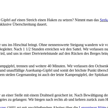
ei Gipfel auf einen Streich einen Haken zu setzen? Nimmt man das
Seek
lusive Überschreitung dauert.
uns ins Hirschtal bringt. Ohne nennenswerte Steigung wandern wir vo
 Begleiter. Nach 1 1/2 Stunden erreichen wir den Sattel. Wir verlassen
rd, und uns in einer Dreiviertelstunde auf den Rücken des Berges brin
mpgipfel, trennen und weitere 40 Minuten. Wir verlassen den Ochsen
 und unauffällige Auerkamp-Gipfel und somit der höchste Punkt übersc
em steilen Gegenanstieg ist auch der letzte Kampengipfel, der Spitzk
 an einer Stelle mit einem Drahtseil gesichert ist. Nach Bewältigung de
es zu gelangen: Wir biegen nach rechts ab und kehren zurück zum Hirs
uzes
(1601 m) mit anschließendem Abstieg über die
Lenggrieser Hütte
(