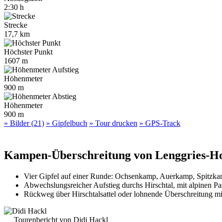
2:30 h
Strecke
17,7 km
Höchster Punkt
1607 m
Höhenmeter
900 m
Höhenmeter
900 m
» Bilder (21)
» Gipfelbuch
» Tour drucken
» GPS-Track
Kampen-Überschreitung von Lenggries-H
Vier Gipfel auf einer Runde: Ochsenkamp, Auerkamp, Spitzka
Abwechslungsreicher Aufstieg durchs Hirschtal, mit alpinen P
Rückweg über Hirschtalsattel oder lohnende Überschreitung mi
Tourenbericht von Didi Hackl