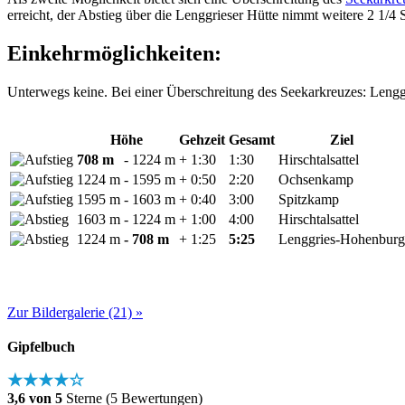
erreicht, der Abstieg über die Lenggrieser Hütte nimmt weitere 2 1/4
Einkehrmöglichkeiten:
Unterwegs keine. Bei einer Überschreitung des Seekarkreuzes: Lengg
Höhe
Gehzeit
Gesamt
Ziel
708 m
- 1224 m
+ 1:30
1:30
Hirschtalsattel
1224 m
- 1595 m
+ 0:50
2:20
Ochsenkamp
1595 m
- 1603 m
+ 0:40
3:00
Spitzkamp
1603 m
- 1224 m
+ 1:00
4:00
Hirschtalsattel
1224 m
- 708 m
+ 1:25
5:25
Lenggries-Hohenburg
Zur Bildergalerie (21) »
Gipfelbuch
★★★★☆
3,6 von 5
Sterne (5 Bewertungen)