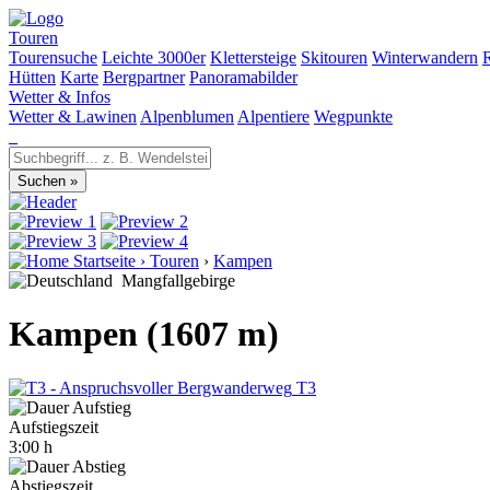
Touren
Tourensuche
Leichte 3000er
Klettersteige
Skitouren
Winterwandern
Hütten
Karte
Bergpartner
Panoramabilder
Wetter & Infos
Wetter & Lawinen
Alpenblumen
Alpentiere
Wegpunkte
Startseite
›
Touren
›
Kampen
Mangfallgebirge
Kampen (1607 m)
T3
Aufstiegszeit
3:00 h
Abstiegszeit