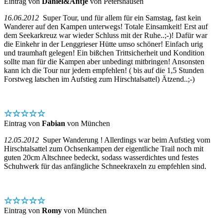
Eintrag von
Daniel&Antje
von Petershausen
16.06.2012
Super Tour, und für allem für ein Samstag, fast kein
Wanderer auf den Kampen unterwegs! Totale Einsamkeit! Erst auf
dem Seekarkreuz war wieder Schluss mit der Ruhe..;-)! Dafür war
die Einkehr in der Lenggrieser Hütte umso schöner! Einfach urig
und traumhaft gelegen! Ein bißchen Trittsicherheit und Kondition
sollte man für die Kampen aber unbedingt mitbringen! Ansonsten
kann ich die Tour nur jedem empfehlen! ( bis auf die 1,5 Stunden
Forstweg latschen im Aufstieg zum Hirschtalsattel) Ätzend..;-)
☆☆☆☆☆
Eintrag von
Fabian
von München
12.05.2012
Super Wanderung ! Allerdings war beim Aufstieg vom
Hirschtalsattel zum Ochsenkampen der eigentliche Trail noch mit
guten 20cm Altschnee bedeckt, sodass wasserdichtes und festes
Schuhwerk für das anfängliche Schneekraxeln zu empfehlen sind.
☆☆☆☆☆
Eintrag von
Romy
von München