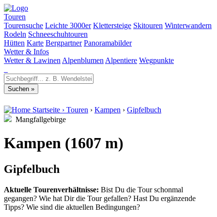
Touren
Tourensuche
Leichte 3000er
Klettersteige
Skitouren
Winterwandern
Rodeln
Schneeschuhtouren
Hütten
Karte
Bergpartner
Panoramabilder
Wetter & Infos
Wetter & Lawinen
Alpenblumen
Alpentiere
Wegpunkte
Startseite
›
Touren
›
Kampen
›
Gipfelbuch
Mangfallgebirge
Kampen (1607 m)
Gipfelbuch
Aktuelle Tourenverhältnisse:
Bist Du die Tour schonmal
gegangen? Wie hat Dir die Tour gefallen? Hast Du ergänzende
Tipps? Wie sind die aktuellen Bedingungen?