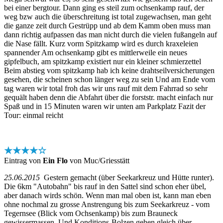
bei einer bergtour. Dann ging es steil zum ochsenkamp rauf, der
weg bzw auch die überschreitung ist total zugewachsen, man geht
die ganze zeit durch Gestrüpp und ab dem Kamm oben muss man
dann richtig aufpassen das man nicht durch die vielen fußangeln auf
die Nase fällt. Kurz vorm Spitzkamp wird es durch kraxeleien
spannender Am ochsenkamp gibt es mittlerweile ein neues
gipfelbuch, am spitzkamp existiert nur ein kleiner schmierzettel
Beim abstieg vom spitzkamp hab ich keine drahtseilversicherungen
gesehen, die scheinen schon länger weg zu sein Und am Ende vom
tag waren wir total froh das wir uns rauf mit dem Fahrrad so sehr
gequält haben denn die Abfahrt über die forststr. macht einfach nur
Spaß und in 15 Minuten waren wir unten am Parkplatz Fazit der
Tour: einmal reicht
★★★★☆
Eintrag von
Ein Flo
von Muc/Griesstätt
25.06.2015
Gestern gemacht (über Seekarkreuz und Hütte runter).
Die 6km "Autobahn" bis rauf in den Sattel sind schon eher übel,
aber danach wirds schön. Wenn man mal oben ist, kann man eben
ohne nochmal zu grosse Anstrengung bis zum Seekarkreuz - vom
Tegernsee (Blick vom Ochsenkamp) bis zum Brauneck
gewissermassen. Und Konditions-Bolzen gehen gleich über