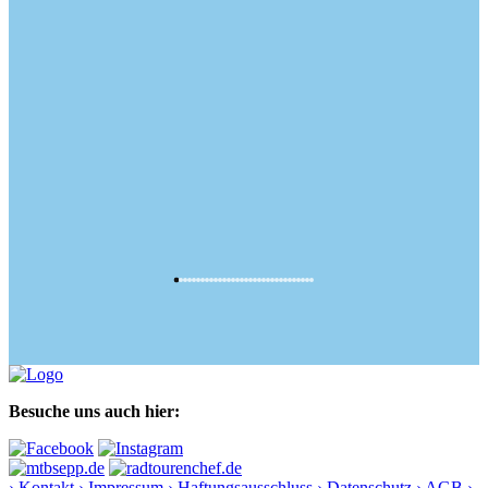
Besuche uns auch hier:
› Kontakt
› Impressum
› Haftungsausschluss
› Datenschutz
› AGB
›