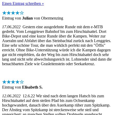
Einen Eintrag schreiben »
★★★★☆
Eintrag von
Julian
von Obermenzing
17.06.2022
Gestern eine ausgedehnte Runde mit dem e-MTB
gedreht. Vom Lenggrieser Bahnhof bis zum Hirschtalsattel. Dort
Bike-Depot und eine kurze Runde über die Kampen. Weiter zur
Aueralm und Abfahrt über das Steinbachtal zurück nach Lenggries.
Eine sehr schöne Tour, die man wirklich perfekt mit den "Öffis"
erreicht. Ohne Bike-Unterstützung würde ich die Kampen dagegen
gar nicht empfehlen, da der Weg bis zum Hirschtalsattel doch sehr
lang und nicht sehr abwechslungsreich ist. Lohnender sind dann die
benachbarten Ziele wie Grasleitenstein oder Seekarkreuz.
★★★★☆
Eintrag von
Elisabeth S.
12.06.2022
12.6.22 Wir sind nach dem langen Hatsch bis zum
Hirschtalsattel auf dem steilen Pfad bis zum Ochsenkamp
hochgewandert, danach über den Auerkamp rüber zum Spitzkamp.
Der Abstieg vom Spitzkamp ist streckenweise sehr steil und
ungesichert; an manchen Stellen sollten Drahtseile angebracht