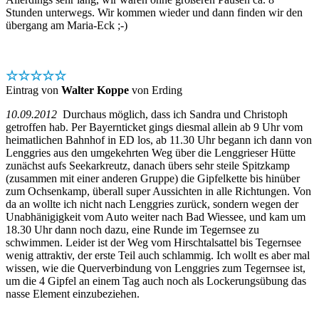
Stunden unterwegs. Wir kommen wieder und dann finden wir den
übergang am Maria-Eck ;-)
☆☆☆☆☆
Eintrag von
Walter Koppe
von Erding
10.09.2012
Durchaus möglich, dass ich Sandra und Christoph
getroffen hab. Per Bayernticket gings diesmal allein ab 9 Uhr vom
heimatlichen Bahnhof in ED los, ab 11.30 Uhr begann ich dann von
Lenggries aus den umgekehrten Weg über die Lenggrieser Hütte
zunächst aufs Seekarkreutz, danach übers sehr steile Spitzkamp
(zusammen mit einer anderen Gruppe) die Gipfelkette bis hinüber
zum Ochsenkamp, überall super Aussichten in alle Richtungen. Von
da an wollte ich nicht nach Lenggries zurück, sondern wegen der
Unabhänigigkeit vom Auto weiter nach Bad Wiessee, und kam um
18.30 Uhr dann noch dazu, eine Runde im Tegernsee zu
schwimmen. Leider ist der Weg vom Hirschtalsattel bis Tegernsee
wenig attraktiv, der erste Teil auch schlammig. Ich wollt es aber mal
wissen, wie die Querverbindung von Lenggries zum Tegernsee ist,
um die 4 Gipfel an einem Tag auch noch als Lockerungsübung das
nasse Element einzubeziehen.