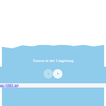
Touren in der Umgebung
‹
›
z (1601 m)