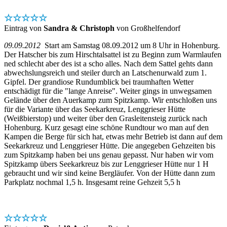
☆☆☆☆☆
Eintrag von
Sandra & Christoph
von Großhelfendorf
09.09.2012
Start am Samstag 08.09.2012 um 8 Uhr in Hohenburg.
Der Hatscher bis zum Hirschtalsattel ist zu Beginn zum Warmlaufen
ned schlecht aber des ist a scho alles. Nach dem Sattel gehts dann
abwechslungsreich und steiler durch an Latschenurwald zum 1.
Gipfel. Der grandiose Rundumblick bei traumhaften Wetter
entschädigt für die "lange Anreise". Weiter gings in unwegsamen
Gelände über den Auerkamp zum Spitzkamp. Wir entschloßen uns
für die Variante über das Seekarkreuz, Lenggrieser Hütte
(Weißbierstop) und weiter über den Grasleitensteig zurück nach
Hohenburg. Kurz gesagt eine schöne Rundtour wo man auf den
Kampen die Berge für sich hat, etwas mehr Betrieb ist dann auf dem
Seekarkreuz und Lenggrieser Hütte. Die angegeben Gehzeiten bis
zum Spitzkamp haben bei uns genau gepasst. Nur haben wir vom
Spitzkamp übers Seekarkreuz bis zur Lenggrieser Hütte nur 1 H
gebraucht und wir sind keine Bergläufer. Von der Hütte dann zum
Parkplatz nochmal 1,5 h. Insgesamt reine Gehzeit 5,5 h
☆☆☆☆☆