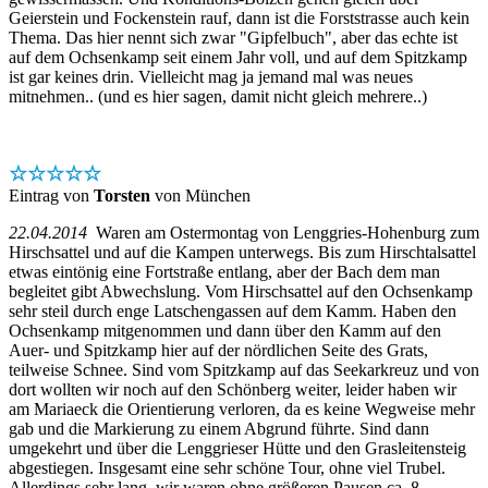
Geierstein und Fockenstein rauf, dann ist die Forststrasse auch kein
Thema. Das hier nennt sich zwar "Gipfelbuch", aber das echte ist
auf dem Ochsenkamp seit einem Jahr voll, und auf dem Spitzkamp
ist gar keines drin. Vielleicht mag ja jemand mal was neues
mitnehmen.. (und es hier sagen, damit nicht gleich mehrere..)
☆☆☆☆☆
Eintrag von
Torsten
von München
22.04.2014
Waren am Ostermontag von Lenggries-Hohenburg zum
Hirschsattel und auf die Kampen unterwegs. Bis zum Hirschtalsattel
etwas eintönig eine Fortstraße entlang, aber der Bach dem man
begleitet gibt Abwechslung. Vom Hirschsattel auf den Ochsenkamp
sehr steil durch enge Latschengassen auf dem Kamm. Haben den
Ochsenkamp mitgenommen und dann über den Kamm auf den
Auer- und Spitzkamp hier auf der nördlichen Seite des Grats,
teilweise Schnee. Sind vom Spitzkamp auf das Seekarkreuz und von
dort wollten wir noch auf den Schönberg weiter, leider haben wir
am Mariaeck die Orientierung verloren, da es keine Wegweise mehr
gab und die Markierung zu einem Abgrund führte. Sind dann
umgekehrt und über die Lenggrieser Hütte und den Grasleitensteig
abgestiegen. Insgesamt eine sehr schöne Tour, ohne viel Trubel.
Allerdings sehr lang, wir waren ohne größeren Pausen ca. 8