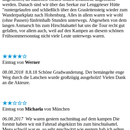
werden. Danach sind wir über das Seekar zur Lenggrieser Hütte
"runtergelaufen und schließlich über den Grasleitensteig wieder zum
Wanderparkplatz nach Hohenburg. Alles in allem waren wir wohl
(ohne Pausen) fünfeinhalb Stunden unterwegs. Abgesehen von dem
langen Anmarsch bis zum Hirschtalsattel hat uns die Tour recht gut
gefallen, vor allem auch, weil auf den Kampen an diesem schönen
Frühsommersonntag nicht viele Leute unterwegs waren.
★★★★☆
Eintrag von
Werner
08.08.2018
8.8.18 Schöne Gradwanderung. Der bemängelte enge
Weg durch die Latschen wurde großzügig ausgeholzt! Vielen Dank
an die Akteure.
★★☆☆☆
Eintrag von
Michaela
von München
06.08.2017
Wir waren gestern nachmittag auf dem kampen Die
forststr haben wir mit Fahrrad abgekürzt bis zum hirschtalsattel.
Mega schwül war es, so sehr geschwitzt wie gestern hab ich selten