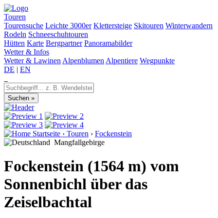
Touren
Tourensuche
Leichte 3000er
Klettersteige
Skitouren
Winterwandern
Rodeln
Schneeschuhtouren
Hütten
Karte
Bergpartner
Panoramabilder
Wetter & Infos
Wetter & Lawinen
Alpenblumen
Alpentiere
Wegpunkte
DE
|
EN
Startseite
›
Touren
›
Fockenstein
Mangfallgebirge
Fockenstein (1564 m) vom
Sonnenbichl über das
Zeiselbachtal