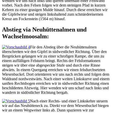
wenden wir uns nach links und queren unterhalb einer Felswand
vorbei. Nach den Felsen folgen wir dem steinigen Pfad in kurzen
Kehren zu einer grasigen Mulde hinauf. Durch diese erreichen wir
die Gipfelwiese und steigen linkshaltend zum schmiedeeisernen
Kreuz am Fockenstein (1564 m) hinauf.
Abstieg via Neuhüttenalmen und
Wachselmoosalm:
Für den Abstieg über die Neuhüttenalmen
überschreiten wir den Gipfel in südwestlicher Richtung. Über den
Bergrücken gelangen wir zu einer schrofigen Rampe, die uns zu
einem auffälligen Felsturm bringt. Rechts der Felsformationen
steigen wir über eine abgespeckte Stufe und durch eine Rinne
abwärts. In einem Quergang erreichen wir einen felsdurchsetzten
Wiesenbuckel. Dort orientieren wir uns nach rechts und folgen dem
Waldrand nordwestwärts. Nach einer weiten Linkskurve und einem
sanften Rechtsbogen erreichen wir in südwestlicher Richtung einen
beschilderten Abzweig. Hier wenden wir uns scharf nach links und
wandern in südöstlicher Richtung bergab.
Nach einer Rechts- und einer Linkskehre steuern
wir auf das Neuhütteneck zu. Direkt vor dem Wiesenbuckel biegen
wir an einem Wegweiser links ab. Dann spazieren wir zur