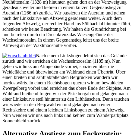
Neuhüttenalm (1328 m) hinunter, gehen dort an der Verzweigung
geradeaus weiter und kehren in einem kurzen Gegenanstieg zur
Aueralm (1266 m) zurück. Wir passieren die Aueralm und gehen
nach der Linkskurve am Abzweig geradeaus weiter. Auch dem
folgenden Abzweig, der rechter Hand ins Söllbachtal hinunter führt,
schenken wir keine Beachtung. Wir halten die Grundrichtung bei
und betreten durch ein Drechkreuz das Wiesengelände der
Wachselmoosalm. In einem Gegenanstieg leitet uns der breite
Almweg an der Waxlmooshütte vorbei.
Nach einem Linksbogen lehnt sich das Gelände
zurück und wir erreichen die Wachselmoosalm (1185 m). Nun
gehen wir links am Almgebäude vorbei, spazieren über die
Weidefläche und überwinden am Waldrand einen Übertritt. Über
einen breiten und sanft abfallenden Bergrücken wandern wir
nordostwärts. In einem Rechtsbogen queren wir am bewaldeten
Zwergelberg vorbei und erreichen das obere Ende der Skipiste. Am
Waldrand bleibend folgen wir der Piste bergab und gelangen nach
einer Linkskurve steil hinunter zu den Lifthäuschen. Dann tauchen
wir wieder in den Bergwald ein und gelangen nach einer
Rechtskehre und einem leichten Linksbogen zu einem Abzweig.
Nun wenden wir uns nach links und kehren zum Wanderparkplatz
Sonnenbichl zurück.
Alternative Anstiege zum Fockenstein: