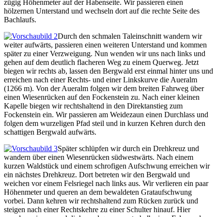
zügig Höhenmeter auf der Habenseite. Wir passieren einen
hölzernen Unterstand und wechseln dort auf die rechte Seite des
Bachlaufs.
Durch den schmalen Taleinschnitt wandern wir
weiter aufwärts, passieren einen weiteren Unterstand und kommen
später zu einer Verzweigung. Nun wenden wir uns nach links und
gehen auf dem deutlich flacheren Weg zu einem Querweg. Jetzt
biegen wir rechts ab, lassen den Bergwald erst einmal hinter uns und
erreichen nach einer Rechts- und einer Linkskurve die Aueralm
(1266 m). Von der Aueralm folgen wir dem breiten Fahrweg über
einen Wiesenrücken auf den Fockenstein zu. Nach einer kleinen
Kapelle biegen wir rechtshaltend in den Direktanstieg zum
Fockenstein ein. Wir passieren am Weidezaun einen Durchlass und
folgen dem wurzeligen Pfad steil und in kurzen Kehren durch den
schattigen Bergwald aufwärts.
Später schlüpfen wir durch ein Drehkreuz und
wandern über einen Wiesenrücken südwestwärts. Nach einem
kurzen Waldstück und einem schrofigen Aufschwung erreichen wir
ein nächstes Drehkreuz. Dort betreten wir den Bergwald und
weichen vor einem Felsriegel nach links aus. Wir verlieren ein paar
Höhenmeter und queren an dem bewaldeten Grataufschwung
vorbei. Dann kehren wir rechtshaltend zum Rücken zurück und
steigen nach einer Rechtskehre zu einer Schulter hinauf. Hier