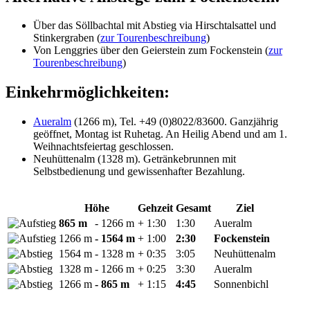
Über das Söllbachtal mit Abstieg via Hirschtalsattel und
Stinkergraben (
zur Tourenbeschreibung
)
Von Lenggries über den Geierstein zum Fockenstein (
zur
Tourenbeschreibung
)
Einkehrmöglichkeiten:
Aueralm
(1266 m), Tel. +49 (0)8022/83600. Ganzjährig
geöffnet, Montag ist Ruhetag. An Heilig Abend und am 1.
Weihnachtsfeiertag geschlossen.
Neuhüttenalm (1328 m). Getränkebrunnen mit
Selbstbedienung und gewissenhafter Bezahlung.
Höhe
Gehzeit
Gesamt
Ziel
865 m
- 1266 m
+ 1:30
1:30
Aueralm
1266 m
- 1564 m
+ 1:00
2:30
Fockenstein
1564 m
- 1328 m
+ 0:35
3:05
Neuhüttenalm
1328 m
- 1266 m
+ 0:25
3:30
Aueralm
1266 m
- 865 m
+ 1:15
4:45
Sonnenbichl