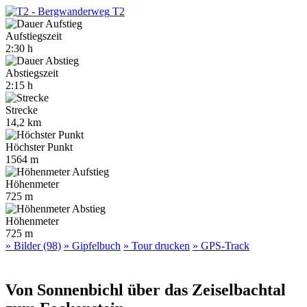
T2
Aufstiegszeit
2:30 h
Abstiegszeit
2:15 h
Strecke
14,2 km
Höchster Punkt
1564 m
Höhenmeter
725 m
Höhenmeter
725 m
» Bilder (98)
» Gipfelbuch
» Tour drucken
» GPS-Track
Von Sonnenbichl über das Zeiselbachtal