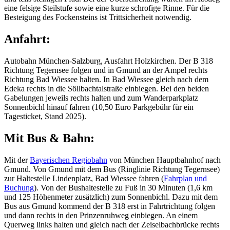
eine felsige Steilstufe sowie eine kurze schrofige Rinne. Für die
Besteigung des Fockensteins ist Trittsicherheit notwendig.
Anfahrt:
Autobahn München-Salzburg, Ausfahrt Holzkirchen. Der B 318
Richtung Tegernsee folgen und in Gmund an der Ampel rechts
Richtung Bad Wiessee halten. In Bad Wiessee gleich nach dem
Edeka rechts in die Söllbachtalstraße einbiegen. Bei den beiden
Gabelungen jeweils rechts halten und zum Wanderparkplatz
Sonnenbichl hinauf fahren (10,50 Euro Parkgebühr für ein
Tagesticket, Stand 2025).
Mit Bus & Bahn:
Mit der
Bayerischen Regiobahn
von München Hauptbahnhof nach
Gmund. Von Gmund mit dem Bus (Ringlinie Richtung Tegernsee)
zur Haltestelle Lindenplatz, Bad Wiessee fahren (
Fahrplan und
Buchung
). Von der Bushaltestelle zu Fuß in 30 Minuten (1,6 km
und 125 Höhenmeter zusätzlich) zum Sonnenbichl. Dazu mit dem
Bus aus Gmund kommend der B 318 erst in Fahrtrichtung folgen
und dann rechts in den Prinzenruhweg einbiegen. An einem
Querweg links halten und gleich nach der Zeiselbachbrücke rechts