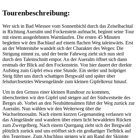
Tourenbeschreibung:
Wer sich in Bad Wiessee vom Sonnenbichl durch das Zeiselbachtal
in Richtung Aueralm und Fockenstein aufmacht, beginnt seine Tour
mit einem ausgedehnten Warmlaufen. Die ersten 45 Minuten
begleiten wir den Bachlauf auf einem flachen Weg taleinwärts. Erst
an der Winterstube wandelt sich der Charakter des Weges: Die
Steigung nimmt zu, und der breite Fahrweg zieht sich nun steil
durch den Taleinschnitt empor. An der Aueralm öffnet sich dann
erstmals der Blick auf den Fockenstein. Von hier dauert der direkte
Aufstieg zum Gipfel etwa eine Stunde. Ein steiler und holpriger
Steig führt uns durch schattigen Bergwald und später über
felsdurchsetztes Wiesengelände zum kleinen Gipfelkreuz hinauf.
Um in den Genuss einer kleinen Rundtour zu kommen,
überschreiten wir den Gipfel und steigen auf der Südwestseite des
Berges ab. Vorbei an den Neuhüttenalmen führt der Weg zurück zur
Aueralm. Nun wählen wir den Weiterweg über die
Wachselmoosalm. Nach einem kurzen Gegenanstieg verlassen wir
das Almgelände und wandern über einen licht bewaldeten Rücken
zum Zwergelberg. Nach einem Quergang zieht sich der Bergwald
plötzlich zurück und uns eröffnet sich ein großartiger Tiefblick auf
den Tegernsee. Zum Abschluss steigen wir am Rand der Skipiste