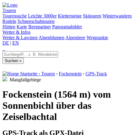
Touren
Tourensuche
Leichte 3000er
Klettersteige
Skitouren
Winterwandern
Rodeln
Schneeschuhtouren
Hütten
Karte
Bergpartner
Panoramabilder
Wetter & Infos
Wetter & Lawinen
Alpenblumen
Alpentiere
Wegpunkte
DE
|
EN
Startseite
›
Touren
›
Fockenstein
›
GPS-Track
Mangfallgebirge
Fockenstein (1564 m) vom
Sonnenbichl über das
Zeiselbachtal
GPS-Track als GPX-Datei