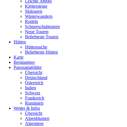
Leichte 3000er
Klettersteige
Skitouren
Winterwandern
Rodeln
Schneeschuhtouren
Neue Touren
Beliebteste Touren
Hütten
Hüttensuche
Beliebteste Hütten
Karte
Bergpartner
Panoramabilder
Übersicht
Deutschland
Österreich
Italien
Schweiz
Frankreich
Rumänien
Wetter & Infos
Übersicht
Alpenblumen
Alpentiere