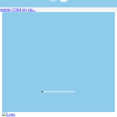
stein (1564 m) via...