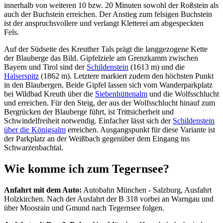
innerhalb von weiteren 10 bzw. 20 Minuten sowohl der Roßstein als
auch der Buchstein erreichen. Der Anstieg zum felsigen Buchstein
ist der anspruchsvollere und verlangt Kletterei am abgespeckten
Fels.
Auf der Südseite des Kreuther Tals prägt die langgezogene Kette
der Blauberge das Bild. Gipfelziele am Grenzkamm zwischen
Bayern und Tirol sind der
Schildenstein
(1613 m) und die
Halserspitz
(1862 m). Letztere markiert zudem den höchsten Punkt
in den Blaubergen. Beide Gipfel lassen sich vom Wanderparkplatz
bei Wildbad Kreuth über die
Siebenhüttenalm
und die Wolfsschlucht
und erreichen. Für den Steig, der aus der Wolfsschlucht hinauf zum
Bergrücken der Blauberge führt, ist Trittsicherheit und
Schwindelfreiheit notwendig. Einfacher lässt sich der
Schildenstein
über die Königsalm
erreichen. Ausgangspunkt für diese Variante ist
der Parkplatz an der Weißbach gegenüber dem Eingang ins
Schwarzenbachtal.
Wie komme ich zum Tegernsee?
Anfahrt mit dem Auto:
Autobahn München - Salzburg, Ausfahrt
Holzkirchen. Nach der Ausfahrt der B 318 vorbei an Warngau und
über Moosrain und Gmund nach Tegernsee folgen.