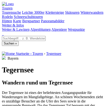
Touren
Tourensuche
Leichte 3000er
Klettersteige
Skitouren
Winterwandern
Rodeln
Schneeschuhtouren
Hütten
Karte
Bergpartner
Panoramabilder
Wetter & Infos
Wetter & Lawinen
Alpenblumen
Alpentiere
Wegpunkte
Startseite
›
Touren
›
Tegernsee
Bayern
Tegernsee
Wandern rund um Tegernsee
Der Tegernsee ist eines der beliebtesten Ausgangspunkte für
Wanderungen im Mangfallgebirge. An schönen Wochenenden zieht
es unzählige Besucher an die Ufer des Sees sowie in die
angrenzende Bergwelt. Da das Tegernseer Tal bequem mit der