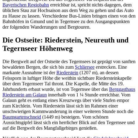
Bayerischen Regiobahn
erreichbar ist, spricht nichts dagegen, dem
üblichen Stau zur Hochsaison aus dem Weg zu gehen und das Auto
zu Hause zu lassen. Verschiedene Bus-Linien bringen einen von den
Bahnhöfen in Gmund und in Tegernsee zu den Ausgangspunkten
der folgenden Wanderungen und Bergtouren.
Die Ostseite: Riederstein, Neureuth und
Tegernseer Höhenweg
Die Bergwelt auf der Ostseite des Tegernsees ist geprägt von sanften
bewaldeten Bergen, die sich bis zum
Schliersee
erstrecken. Eine
markante Ausnahme ist der
Riederstein
(1207 m), an dessen
Felssporn in luftiger Höhe die weithin sichtbare Riedersteinkapelle
über dem Tegernseer Tal thront. Die Kapelle, die Mitte des 19.
Jahrhunderts erbaut wurde, ist von Tegernsee über das
Berggasthaus
Riederstein am Galaun
innerhalb von 1 ¼ Stunde erreichbar. Vom
Galaun geht es entlang eines Kreuzwegs über viele Stufen empor
zum Kirchlein. Vom Riederstein lässt sich im Rahmen einer
unschwierigen Kammwanderung in einer weiteren Stunde noch die
Baumgartenschneid
(1449 m) besteigen. Vom schönen
Aussichtsgipfel lässt sich ein herrlicher Blick auf den Tegernsee und
auf die Bergwelt des Mangfallgebirges genießen.