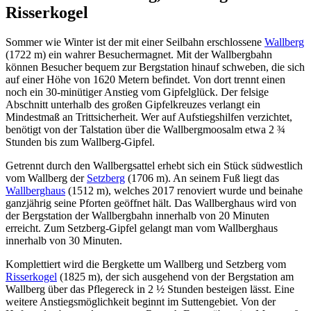
Risserkogel
Sommer wie Winter ist der mit einer Seilbahn erschlossene
Wallberg
(1722 m) ein wahrer Besuchermagnet. Mit der Wallbergbahn
können Besucher bequem zur Bergstation hinauf schweben, die sich
auf einer Höhe von 1620 Metern befindet. Von dort trennt einen
noch ein 30-minütiger Anstieg vom Gipfelglück. Der felsige
Abschnitt unterhalb des großen Gipfelkreuzes verlangt ein
Mindestmaß an Trittsicherheit. Wer auf Aufstiegshilfen verzichtet,
benötigt von der Talstation über die Wallbergmoosalm etwa 2 ¾
Stunden bis zum Wallberg-Gipfel.
Getrennt durch den Wallbergsattel erhebt sich ein Stück südwestlich
vom Wallberg der
Setzberg
(1706 m). An seinem Fuß liegt das
Wallberghaus
(1512 m), welches 2017 renoviert wurde und beinahe
ganzjährig seine Pforten geöffnet hält. Das Wallberghaus wird von
der Bergstation der Wallbergbahn innerhalb von 20 Minuten
erreicht. Zum Setzberg-Gipfel gelangt man vom Wallberghaus
innerhalb von 30 Minuten.
Komplettiert wird die Bergkette um Wallberg und Setzberg vom
Risserkogel
(1825 m), der sich ausgehend von der Bergstation am
Wallberg über das Pflegereck in 2 ½ Stunden besteigen lässt. Eine
weitere Anstiegsmöglichkeit beginnt im Suttengebiet. Von der