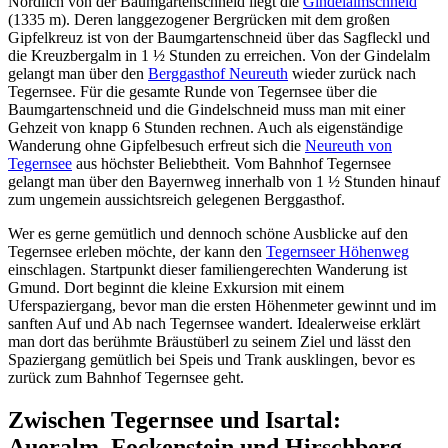
Nördlich von der Baumgartenschneid liegt die
Gindelalmschneid
(1335 m). Deren langgezogener Bergrücken mit dem großen
Gipfelkreuz ist von der Baumgartenschneid über das Sagfleckl und
die Kreuzbergalm in 1 ½ Stunden zu erreichen. Von der Gindelalm
gelangt man über den
Berggasthof Neureuth
wieder zurück nach
Tegernsee. Für die gesamte Runde von Tegernsee über die
Baumgartenschneid und die Gindelschneid muss man mit einer
Gehzeit von knapp 6 Stunden rechnen. Auch als eigenständige
Wanderung ohne Gipfelbesuch erfreut sich die
Neureuth von
Tegernsee
aus höchster Beliebtheit. Vom Bahnhof Tegernsee
gelangt man über den Bayernweg innerhalb von 1 ½ Stunden hinauf
zum ungemein aussichtsreich gelegenen Berggasthof.
Wer es gerne gemütlich und dennoch schöne Ausblicke auf den
Tegernsee erleben möchte, der kann den
Tegernseer Höhenweg
einschlagen. Startpunkt dieser familiengerechten Wanderung ist
Gmund. Dort beginnt die kleine Exkursion mit einem
Uferspaziergang, bevor man die ersten Höhenmeter gewinnt und im
sanften Auf und Ab nach Tegernsee wandert. Idealerweise erklärt
man dort das berühmte Bräustüberl zu seinem Ziel und lässt den
Spaziergang gemütlich bei Speis und Trank ausklingen, bevor es
zurück zum Bahnhof Tegernsee geht.
Zwischen Tegernsee und Isartal:
Aueralm, Fockenstein und Hirschberg