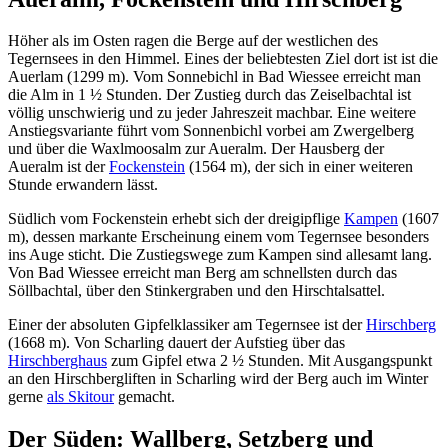
Höher als im Osten ragen die Berge auf der westlichen des
Tegernsees in den Himmel. Eines der beliebtesten Ziel dort ist ist die
Auerlam (1299 m). Vom Sonnebichl in Bad Wiessee erreicht man
die Alm in 1 ½ Stunden. Der Zustieg durch das Zeiselbachtal ist
völlig unschwierig und zu jeder Jahreszeit machbar. Eine weitere
Anstiegsvariante führt vom Sonnenbichl vorbei am Zwergelberg
und über die Waxlmoosalm zur Aueralm. Der Hausberg der
Aueralm ist der
Fockenstein
(1564 m), der sich in einer weiteren
Stunde erwandern lässt.
Südlich vom Fockenstein erhebt sich der dreigipflige
Kampen
(1607
m), dessen markante Erscheinung einem vom Tegernsee besonders
ins Auge sticht. Die Zustiegswege zum Kampen sind allesamt lang.
Von Bad Wiessee erreicht man Berg am schnellsten durch das
Söllbachtal, über den Stinkergraben und den Hirschtalsattel.
Einer der absoluten Gipfelklassiker am Tegernsee ist der
Hirschberg
(1668 m). Von Scharling dauert der Aufstieg über das
Hirschberghaus
zum Gipfel etwa 2 ½ Stunden. Mit Ausgangspunkt
an den Hirschbergliften in Scharling wird der Berg auch im Winter
gerne
als Skitour
gemacht.
Der Süden: Wallberg, Setzberg und