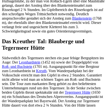
Hufnagelstube, zu der man von Rottach-Egern über eine Mautstraße
gelangt, dauert der Anstieg über den Blankensteinsattel zum
Risserkogel 2 ¾ Stunden. Im Gipfelbereich des Risserkogels ist auf
den schrofigen Wegen Trittsicherheit notwendig. Deutlich
anspruchsvoller gestaltet sich der Anstieg zum
Blankenstein
(1768
m), der ebenfalls über den Blankensteinsattel erreicht wird. Dieser
verlangt freie und ungesicherte Kletterei bis zum 3.
Schwierigkeitsgrad sowie ein gutes Orientierungsvermögen.
Das Kreuther Tal: Blauberge und
Tegernseer Hütte
Südwestlich des Tegernsees stechen ein paar felsige Bergspitzen ins
Auge: Der
Leonhardstein
(1452 m) sowie der Doppelgipfel von
Roß- und Buchstein
(1701 m). Ausgangspunkt für eine Bergtour
zum Leonhardstein ist
Kreuth
. Vom Wanderparkplatz bei der
Volksschule erreicht man den Gipfel in etwa 2 Stunden. Garantiert
nicht alleine wird man an schönen Tagen am Roß- und Buchstein
sein. Die Tour zum markanten Berg gehört zu den beliebtesten
Unternehmungen rund um den Tegernsee. In der Senke zwischen
beiden Gipfeln thront spektakulär mit der
Tegernseer Hütte
(1650
m) ein Schutzhaus des Deutschen Alpenvereins. Ausgangspunkt ist
der Wanderparkplatz bei Bayerwald. Der Anstieg zur Tegernseer
Hütte dauert von dort etwa 2 ¾ Stunden. Von der Hütte lassen