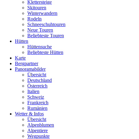
Klettersteige
Skitouren
Winterwandern
Rodeln
Schneeschuhtouren
Neue Touren
Beliebteste Touren
Hütten
Hüttensuche
Beliebteste Hütten
Karte
Bergpartner
Panoramabilder
Übersicht
Deutschland
Österreich
Italien
Schweiz
Frankreich
Rumänien
Wetter & Infos
Übersicht
Alpenblumen
Alpentiere
Wegpunkte