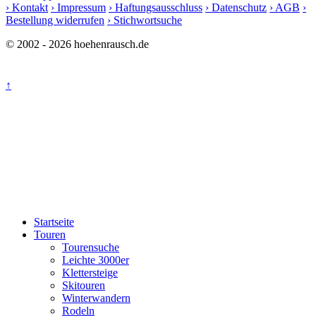
› Kontakt
› Impressum
› Haftungsausschluss
› Datenschutz
› AGB
›
Bestellung widerrufen
› Stichwortsuche
© 2002 - 2026 hoehenrausch.de
↑
Startseite
Touren
Tourensuche
Leichte 3000er
Klettersteige
Skitouren
Winterwandern
Rodeln