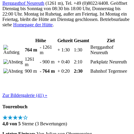
Berggasthof Neureuth
(1261 m), Tel. +49 (0)8022/4408. Geöffnet
Dienstag bis Sonntag von 08:30 bis 18:00 Uhr, Donnerstag bis
22:00 Uhr. Montag ist Ruhetag, außer am Feiertag. Ist Montag ein
Feiertag, bleibt die Hütte am Dienstag geschlossen. Betriebsurlaube
siehe
Homepage der Hütte
.
Höhe
Gehzeit
Gesamt
Ziel
- 1261
Berggasthof
764 m
+ 1:30
1:30
m
Neureuth
1261
- 900 m
+ 0:40
2:10
Parkplatz Neureuth
m
900 m
- 764 m
+ 0:20
2:30
Bahnhof Tegernsee
Zur Bildergalerie (41) »
Tourenbuch
★★★★☆
4,0 von 5
Sterne (3 Bewertungen)
Letzter Eintrag:
Von Julian von Obermenzing