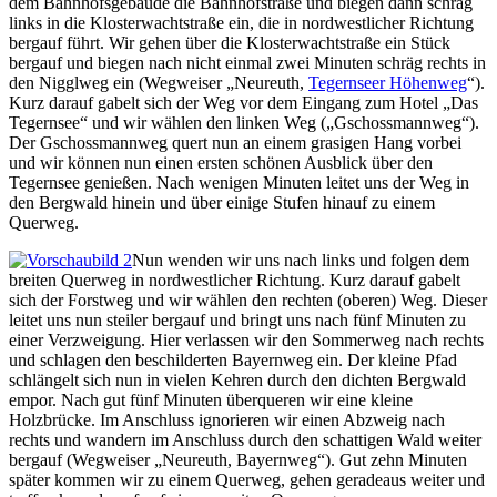
dem Bahnhofsgebäude die Bahnhofstraße und biegen dann schräg
links in die Klosterwachtstraße ein, die in nordwestlicher Richtung
bergauf führt. Wir gehen über die Klosterwachtstraße ein Stück
bergauf und biegen nach nicht einmal zwei Minuten schräg rechts in
den Nigglweg ein (Wegweiser „Neureuth,
Tegernseer Höhenweg
“).
Kurz darauf gabelt sich der Weg vor dem Eingang zum Hotel „Das
Tegernsee“ und wir wählen den linken Weg („Gschossmannweg“).
Der Gschossmannweg quert nun an einem grasigen Hang vorbei
und wir können nun einen ersten schönen Ausblick über den
Tegernsee genießen. Nach wenigen Minuten leitet uns der Weg in
den Bergwald hinein und über einige Stufen hinauf zu einem
Querweg.
Nun wenden wir uns nach links und folgen dem
breiten Querweg in nordwestlicher Richtung. Kurz darauf gabelt
sich der Forstweg und wir wählen den rechten (oberen) Weg. Dieser
leitet uns nun steiler bergauf und bringt uns nach fünf Minuten zu
einer Verzweigung. Hier verlassen wir den Sommerweg nach rechts
und schlagen den beschilderten Bayernweg ein. Der kleine Pfad
schlängelt sich nun in vielen Kehren durch den dichten Bergwald
empor. Nach gut fünf Minuten überqueren wir eine kleine
Holzbrücke. Im Anschluss ignorieren wir einen Abzweig nach
rechts und wandern im Anschluss durch den schattigen Wald weiter
bergauf (Wegweiser „Neureuth, Bayernweg“). Gut zehn Minuten
später kommen wir zu einem Querweg, gehen geradeaus weiter und