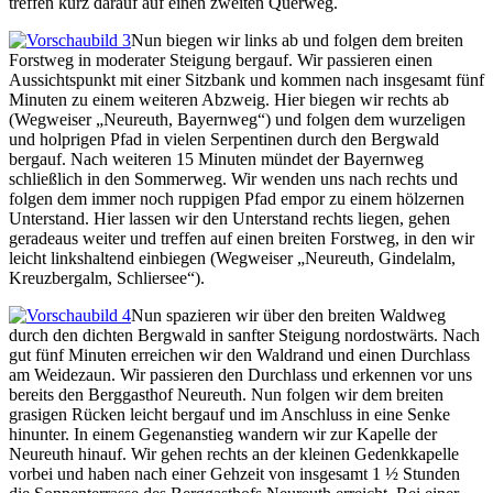
treffen kurz darauf auf einen zweiten Querweg.
Nun biegen wir links ab und folgen dem breiten
Forstweg in moderater Steigung bergauf. Wir passieren einen
Aussichtspunkt mit einer Sitzbank und kommen nach insgesamt fünf
Minuten zu einem weiteren Abzweig. Hier biegen wir rechts ab
(Wegweiser „Neureuth, Bayernweg“) und folgen dem wurzeligen
und holprigen Pfad in vielen Serpentinen durch den Bergwald
bergauf. Nach weiteren 15 Minuten mündet der Bayernweg
schließlich in den Sommerweg. Wir wenden uns nach rechts und
folgen dem immer noch ruppigen Pfad empor zu einem hölzernen
Unterstand. Hier lassen wir den Unterstand rechts liegen, gehen
geradeaus weiter und treffen auf einen breiten Forstweg, in den wir
leicht linkshaltend einbiegen (Wegweiser „Neureuth, Gindelalm,
Kreuzbergalm, Schliersee“).
Nun spazieren wir über den breiten Waldweg
durch den dichten Bergwald in sanfter Steigung nordostwärts. Nach
gut fünf Minuten erreichen wir den Waldrand und einen Durchlass
am Weidezaun. Wir passieren den Durchlass und erkennen vor uns
bereits den Berggasthof Neureuth. Nun folgen wir dem breiten
grasigen Rücken leicht bergauf und im Anschluss in eine Senke
hinunter. In einem Gegenanstieg wandern wir zur Kapelle der
Neureuth hinauf. Wir gehen rechts an der kleinen Gedenkkapelle
vorbei und haben nach einer Gehzeit von insgesamt 1 ½ Stunden