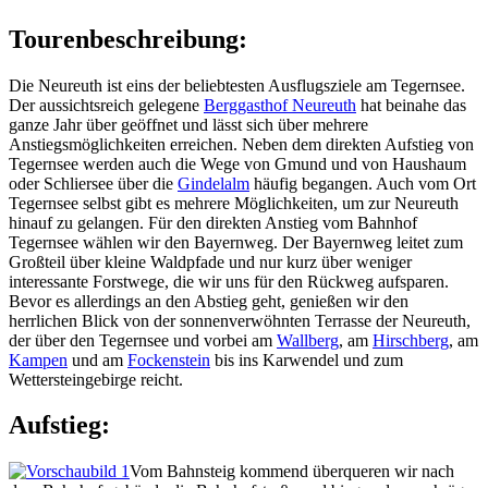
Tourenbeschreibung:
Die Neureuth ist eins der beliebtesten Ausflugsziele am Tegernsee.
Der aussichtsreich gelegene
Berggasthof Neureuth
hat beinahe das
ganze Jahr über geöffnet und lässt sich über mehrere
Anstiegsmöglichkeiten erreichen. Neben dem direkten Aufstieg von
Tegernsee werden auch die Wege von Gmund und von Haushaum
oder Schliersee über die
Gindelalm
häufig begangen. Auch vom Ort
Tegernsee selbst gibt es mehrere Möglichkeiten, um zur Neureuth
hinauf zu gelangen. Für den direkten Anstieg vom Bahnhof
Tegernsee wählen wir den Bayernweg. Der Bayernweg leitet zum
Großteil über kleine Waldpfade und nur kurz über weniger
interessante Forstwege, die wir uns für den Rückweg aufsparen.
Bevor es allerdings an den Abstieg geht, genießen wir den
herrlichen Blick von der sonnenverwöhnten Terrasse der Neureuth,
der über den Tegernsee und vorbei am
Wallberg
, am
Hirschberg
, am
Kampen
und am
Fockenstein
bis ins Karwendel und zum
Wettersteingebirge reicht.
Aufstieg:
Vom Bahnsteig kommend überqueren wir nach