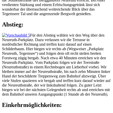
die Sonnenterrasse des Berggasthofs Neureuth erreicht. Bei einer
verdienten Stärkung und einem Erfrischungsgetränk lässt sich
wunderbar der überraschend weitreichende Blick über das
Tegernseer Tal und die angrenzende Bergwelt genießen.
Abstieg:
Für den Abstieg wählen wir den Weg über den
Neureuth-Parkplatz. Dazu verlassen wir die Terrasse in
nordöstlicher Richtung und treffen kurz darauf auf einen
Schilderbaum. Hier biegen wir rechts ab (Wegweiser „Parkplatz
Neureuth, Tegernsee“) und folgen dem oft recht steilen breiten
Forstweg zügig bergab. Nach etwa 40 Minuten erreichen wir den
Neureuth-Parkplatz. Vom Parkplatz folgen wir der Teerstraße
(Neureuthstraße) in einem Rechtsbogen am Lieberhof vorbei. Wir
bleiben immer auf der Neureuthstraße, bis nach zehn Minuten linker
Hand der beschilderte Treppenweg zum Bahnhof abzweigt. Über
viele Stufen spazieren wir bergab und treffen kurz darauf wieder auf
die Neureuthstraße, der wir linkshaltend folgen. Zu guter Letzt
biegen wir bei der nächsten Gelegenheit rechts ab und erreichen mit
dem Bahnhof unseren Ausgangspunkt (1 Stunde ab der Neureuth).
Einkehrmöglichkeiten: