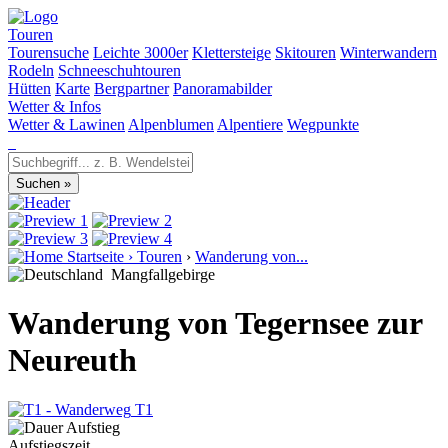
Touren
Tourensuche
Leichte 3000er
Klettersteige
Skitouren
Winterwandern
Rodeln
Schneeschuhtouren
Hütten
Karte
Bergpartner
Panoramabilder
Wetter & Infos
Wetter & Lawinen
Alpenblumen
Alpentiere
Wegpunkte
Startseite
›
Touren
›
Wanderung von...
Mangfallgebirge
Wanderung von Tegernsee zur
Neureuth
T1
Aufstiegszeit