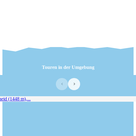
Touren in der Umgebung
‹
›
 (1448 m),...