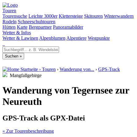
Touren
Tourensuche
Leichte 3000er
Klettersteige
Skitouren
Winterwandern
Rodeln
Schneeschuhtouren
Hütten
Karte
Bergpartner
Panoramabilder
Wetter & Infos
Wetter & Lawinen
Alpenblumen
Alpentiere
Wegpunkte
Startseite
›
Touren
›
Wanderung von...
›
GPS-Track
Mangfallgebirge
Wanderung von Tegernsee zur
Neureuth
GPS-Track als GPX-Datei
« Zur Tourenbeschreibung