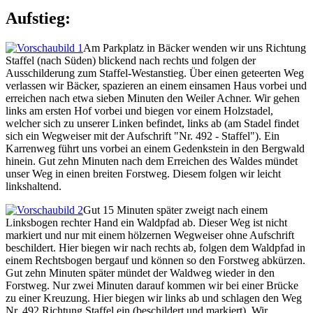
Aufstieg:
Am Parkplatz in Bäcker wenden wir uns Richtung
Staffel (nach Süden) blickend nach rechts und folgen der
Ausschilderung zum Staffel-Westanstieg. Über einen geteerten Weg
verlassen wir Bäcker, spazieren an einem einsamen Haus vorbei und
erreichen nach etwa sieben Minuten den Weiler Achner. Wir gehen
links am ersten Hof vorbei und biegen vor einem Holzstadel,
welcher sich zu unserer Linken befindet, links ab (am Stadel findet
sich ein Wegweiser mit der Aufschrift "Nr. 492 - Staffel"). Ein
Karrenweg führt uns vorbei an einem Gedenkstein in den Bergwald
hinein. Gut zehn Minuten nach dem Erreichen des Waldes mündet
unser Weg in einen breiten Forstweg. Diesem folgen wir leicht
linkshaltend.
Gut 15 Minuten später zweigt nach einem
Linksbogen rechter Hand ein Waldpfad ab. Dieser Weg ist nicht
markiert und nur mit einem hölzernen Wegweiser ohne Aufschrift
beschildert. Hier biegen wir nach rechts ab, folgen dem Waldpfad in
einem Rechtsbogen bergauf und können so den Forstweg abkürzen.
Gut zehn Minuten später mündet der Waldweg wieder in den
Forstweg. Nur zwei Minuten darauf kommen wir bei einer Brücke
zu einer Kreuzung. Hier biegen wir links ab und schlagen den Weg
Nr. 492 Richtung Staffel ein (beschildert und markiert). Wir