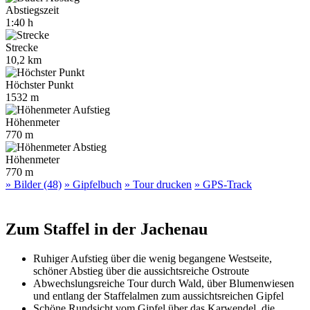
Abstiegszeit
1:40 h
Strecke
10,2 km
Höchster Punkt
1532 m
Höhenmeter
770 m
Höhenmeter
770 m
» Bilder (48)
» Gipfelbuch
» Tour drucken
» GPS-Track
Zum Staffel in der Jachenau
Ruhiger Aufstieg über die wenig begangene Westseite,
schöner Abstieg über die aussichtsreiche Ostroute
Abwechslungsreiche Tour durch Wald, über Blumenwiesen
und entlang der Staffelalmen zum aussichtsreichen Gipfel
Schöne Rundsicht vom Gipfel über das Karwendel, die