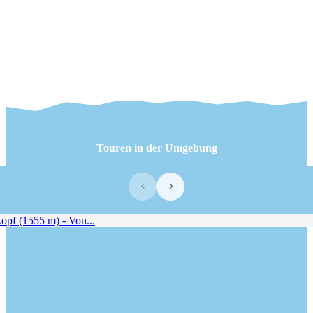
Touren in der Umgebung
‹
›
f (1555 m) - Von...