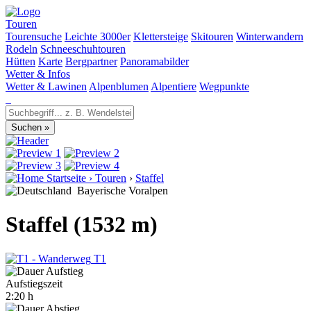
Touren
Tourensuche
Leichte 3000er
Klettersteige
Skitouren
Winterwandern
Rodeln
Schneeschuhtouren
Hütten
Karte
Bergpartner
Panoramabilder
Wetter & Infos
Wetter & Lawinen
Alpenblumen
Alpentiere
Wegpunkte
Startseite
›
Touren
›
Staffel
Bayerische Voralpen
Staffel (1532 m)
T1
Aufstiegszeit
2:20 h