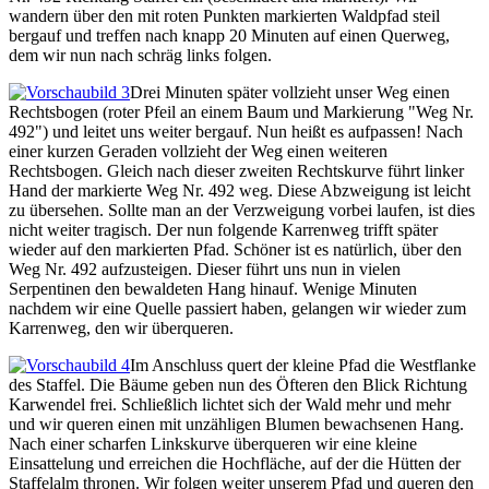
wandern über den mit roten Punkten markierten Waldpfad steil
bergauf und treffen nach knapp 20 Minuten auf einen Querweg,
dem wir nun nach schräg links folgen.
Drei Minuten später vollzieht unser Weg einen
Rechtsbogen (roter Pfeil an einem Baum und Markierung "Weg Nr.
492") und leitet uns weiter bergauf. Nun heißt es aufpassen! Nach
einer kurzen Geraden vollzieht der Weg einen weiteren
Rechtsbogen. Gleich nach dieser zweiten Rechtskurve führt linker
Hand der markierte Weg Nr. 492 weg. Diese Abzweigung ist leicht
zu übersehen. Sollte man an der Verzweigung vorbei laufen, ist dies
nicht weiter tragisch. Der nun folgende Karrenweg trifft später
wieder auf den markierten Pfad. Schöner ist es natürlich, über den
Weg Nr. 492 aufzusteigen. Dieser führt uns nun in vielen
Serpentinen den bewaldeten Hang hinauf. Wenige Minuten
nachdem wir eine Quelle passiert haben, gelangen wir wieder zum
Karrenweg, den wir überqueren.
Im Anschluss quert der kleine Pfad die Westflanke
des Staffel. Die Bäume geben nun des Öfteren den Blick Richtung
Karwendel frei. Schließlich lichtet sich der Wald mehr und mehr
und wir queren einen mit unzähligen Blumen bewachsenen Hang.
Nach einer scharfen Linkskurve überqueren wir eine kleine
Einsattelung und erreichen die Hochfläche, auf der die Hütten der
Staffelalm thronen. Wir folgen weiter unserem Pfad und queren den