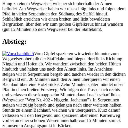
Hang zu einem Wegweiser, welcher sich oberhalb der Almen
befindet. Am Wegweiser halten wir uns schräg links und folgen dem
Pfad in vielen Serpentinen den Südhang des Staffel hinauf.
Schließlich erreichen wir einen breiten und licht bewaldeten
Bergrücken, über den wir zum großen Gipfelkreuz hinauf wandern
(gut 15 Minuten ab dem Wegweiser bei der Staffelalm).
Abstieg:
Vom Gipfel spazieren wir wieder hinunter zum
Wegweiser oberhalb der Staffelalm und biegen dort links Richtung
Niggeln und Hofen ab. Wir wandern zwischen den beiden Hütten
hindurch und halten uns nach den Almen links. Im Anschluss
steigen wir in Serpentinen bergab und tauchen wieder in den dichten
Bergwald ein. 20 Minuten nach den Almen überqueren wir einen
Bachlauf über eine Holzbrücke. Zehn Minuten später mündet unser
Pfad in einen breiten Forstweg. Wir folgen der Trasse nach rechts
und verlassen diese knapp zehn Minuten darauf nach scharf links
(Wegweiser "Weg Nr. 492 - Niggeln, Jachenau"). In Serpentinen
steigen wir zügig bergab und gelangen nach einer weiteren halben
Stunde zu einem Bachlauf, welchen wir überqueren. Kurz darauf
verlassen wir den Bergwald und spazieren über einen Karrenweg
vorbei an einer schönen Wiesen innerhalb von 15 Minuten zurück
zu unserem Ausgangspunkt in Bäcker.