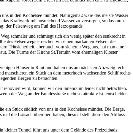
on uns in den Kochelsee mündet. Naturgemäß wäre das meiste Wasser
um das Kraftwerk mit ausreichend Wasser zu versorgen, so dass nun
rung, der Felsenweg am Fuß des Herzogstands
r Weg schmäler und schmiegt sich ein wenig später den senkrecht in
lfte des Felsenwegs erreichen wir einen markanten Felsen: die
ern Trittsicherheit, aber auch vom sicheren Weg aus, hat man eine
Raut. Die Türme der Kirche St.Tertulin vom ehemaligen Kloster
e wenigen Häuser in Raut und halten uns am nächsten Abzweig rechts.
und marschieren ein Stück an dem meterhoch wachsenden Schilf rechts
liegenden Bergen zu betrachten.
it renoviert wird, können wir den Innenraum leider nicht betrachten.
nn der Weg an der Bundesstraße nicht so attraktiv ist, entscheiden
die ein Stück südlich von uns in den Kochelsee mündet. Die Berge,
 mal die Loisach überquert haben, diesmal stellt diese den Abfluss
n kleiner Tunnel führt uns unter dem Gelände des Freizeitbads