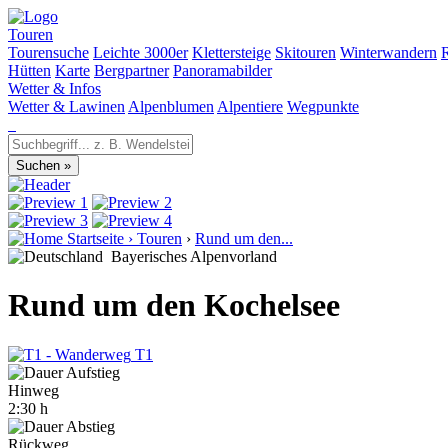
Touren
Tourensuche
Leichte 3000er
Klettersteige
Skitouren
Winterwandern
Hütten
Karte
Bergpartner
Panoramabilder
Wetter & Infos
Wetter & Lawinen
Alpenblumen
Alpentiere
Wegpunkte
Startseite
›
Touren
›
Rund um den...
Bayerisches Alpenvorland
Rund um den Kochelsee
T1
Hinweg
2:30 h
Rückweg