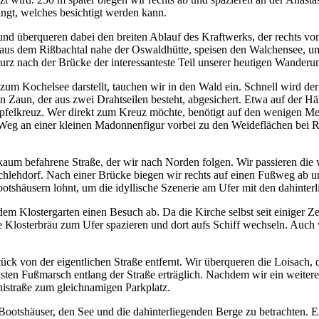
ngt, welches besichtigt werden kann.
nd überqueren dabei den breiten Ablauf des Kraftwerks, der rechts v
rer aus dem Rißbachtal nahe der Oswaldhütte, speisen den Walchensee, 
 kurz nach der Brücke der interessanteste Teil unserer heutigen Wande
 zum Kochelsee darstellt, tauchen wir in den Wald ein. Schnell wird de
 Zaun, der aus zwei Drahtseilen besteht, abgesichert. Etwa auf der Hä
ipfelkreuz. Wer direkt zum Kreuz möchte, benötigt auf den wenigen Met
r Weg an einer kleinen Madonnenfigur vorbei zu den Weideflächen bei 
 kaum befahrene Straße, der wir nach Norden folgen. Wir passieren di
Schlehdorf. Nach einer Brücke biegen wir rechts auf einen Fußweg ab 
tshäusern lohnt, um die idyllische Szenerie am Ufer mit den dahinter
em Klostergarten einen Besuch ab. Da die Kirche selbst seit einiger Ze
Klosterbräu zum Ufer spazieren und dort aufs Schiff wechseln. Auch we
k von der eigentlichen Straße entfernt. Wir überqueren die Loisach, 
sten Fußmarsch entlang der Straße erträglich. Nachdem wir ein weiteres
nistraße zum gleichnamigen Parkplatz.
ootshäuser, den See und die dahinterliegenden Berge zu betrachten. Ei