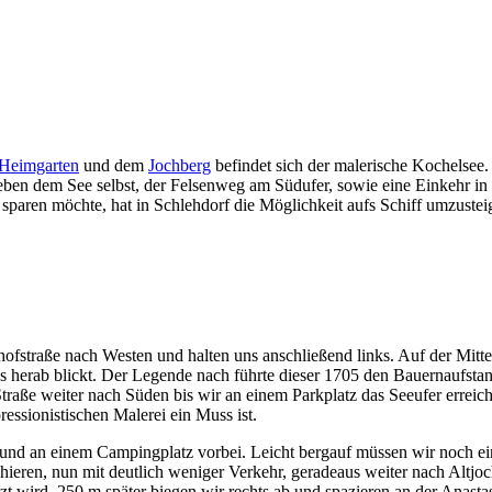
Heimgarten
und dem
Jochberg
befindet sich der malerische Kochelse
eben dem See selbst, der Felsenweg am Südufer, sowie eine Einkehr i
t sparen möchte, hat in Schlehdorf die Möglichkeit aufs Schiff umzuste
fstraße nach Westen und halten uns anschließend links. Auf der Mit
 herab blickt. Der Legende nach führte dieser 1705 den Bauernaufstan
traße weiter nach Süden bis wir an einem Parkplatz das Seeufer erreic
essionistischen Malerei ein Muss ist.
d an einem Campingplatz vorbei. Leicht bergauf müssen wir noch ein k
chieren, nun mit deutlich weniger Verkehr, geradeaus weiter nach Altjoc
 wird. 250 m später biegen wir rechts ab und spazieren an der Anastas