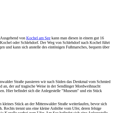
e. Ausgehend von
Kochel am See
kann man diesen in einem gut 16
n Kochel oder Schlehdorf. Der Weg von Schlehdorf nach Kochel führt
igen und kann sich anstelle des eintönigen Fußmarsches, bequem über
tenwalder Straße passieren wir nach Süden das Denkmal vom Schmied
d an, der auf tragische Weise in der Sendlinger Mordweihnacht
hen. Hier befindet sich die Anlegestelle "Museum" und ein Stück
leines Stück an der Mittenwalder Straße weiterlaufen, bevor sich
h. Rechts trennt uns eine kleine Anhöhe vom Ufer, deren felsige
ia Kapelle vorbei zum Ufer. Am See befindet sich eine Anlegestelle,