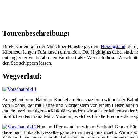
Tourenbeschreibung:
Direkt vor einigen der Münchner Hausberge, dem
Herzogstand
, dem
Kilometer langen Fußmarsch umrunden. Die Highlights dabei sind, n
entlang einer vielbefahrenen Bundesstraße. Wer sich diesen Abschnit
den See schippern lassen.
Wegverlauf:
Ausgehend vom Bahnhof Kochel am See spazieren wir auf der Bahnho
von Kochel, der mit Lanze und Morgenstern von einem Felsen auf uns
endete. Weit weniger spektakulär wandern wir auf der Mittenwalder S
nördlicher das Franz-Marc-Museum, welches für alle Freunde der expr
Nun am Ufer wandern wir am Seehotel Grauer Bär un
diese nach links als Kesselbergstraße den Berg hinaufzieht. Wir mars
Südwand, genauer gesagt die Wiesenwand, gern von Kletterern genutzt