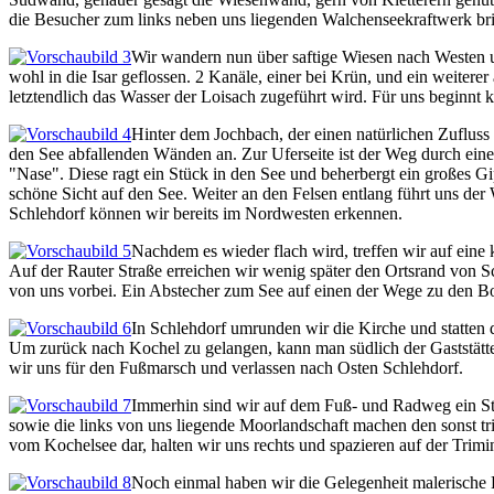
die Besucher zum links neben uns liegenden Walchenseekraftwerk bri
Wir wandern nun über saftige Wiesen nach Westen u
wohl in die Isar geflossen. 2 Kanäle, einer bei Krün, und ein weite
letztendlich das Wasser der Loisach zugeführt wird. Für uns beginnt
Hinter dem Jochbach, der einen natürlichen Zufluss
den See abfallenden Wänden an. Zur Uferseite ist der Weg durch einen
"Nase". Diese ragt ein Stück in den See und beherbergt ein großes G
schöne Sicht auf den See. Weiter an den Felsen entlang führt uns de
Schlehdorf können wir bereits im Nordwesten erkennen.
Nachdem es wieder flach wird, treffen wir auf eine
Auf der Rauter Straße erreichen wir wenig später den Ortsrand von 
von uns vorbei. Ein Abstecher zum See auf einen der Wege zu den Boo
In Schlehdorf umrunden wir die Kirche und statten d
Um zurück nach Kochel zu gelangen, kann man südlich der Gaststätte 
wir uns für den Fußmarsch und verlassen nach Osten Schlehdorf.
Immerhin sind wir auf dem Fuß- und Radweg ein Stüc
sowie die links von uns liegende Moorlandschaft machen den sonst tri
vom Kochelsee dar, halten wir uns rechts und spazieren auf der Trimi
Noch einmal haben wir die Gelegenheit malerische B