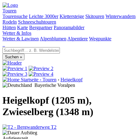
Touren
Tourensuche
Leichte 3000er
Klettersteige
Skitouren
Winterwandern
Rodeln
Schneeschuhtouren
Hütten
Karte
Bergpartner
Panoramabilder
Wetter & Infos
Wetter & Lawinen
Alpenblumen
Alpentiere
Wegpunkte
Startseite
›
Touren
›
Heigelkopf
Bayerische Voralpen
Heigelkopf (1205 m),
Zwieselberg (1348 m)
T2
Aufstiegszeit