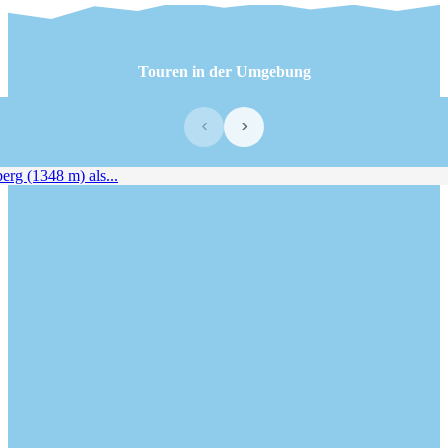
Touren in der Umgebung
‹
›
g (1348 m) als...