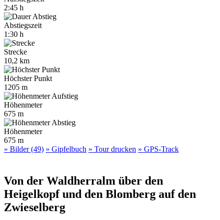
2:45 h
Abstiegszeit
1:30 h
Strecke
10,2 km
Höchster Punkt
1205 m
Höhenmeter
675 m
Höhenmeter
675 m
» Bilder (49)
» Gipfelbuch
» Tour drucken
» GPS-Track
Von der Waldherralm über den
Heigelkopf und den Blomberg auf den
Zwieselberg