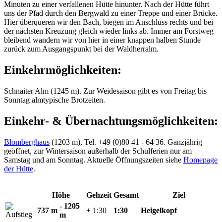
Minuten zu einer verfallenen Hütte hinunter. Nach der Hütte führt
uns der Pfad durch den Bergwald zu einer Treppe und einer Brücke.
Hier überqueren wir den Bach, biegen im Anschluss rechts und bei
der nächsten Kreuzung gleich wieder links ab. Immer am Forstweg
bleibend wandern wir von hier in einer knappen halben Stunde
zurück zum Ausgangspunkt bei der Waldherralm.
Einkehrmöglichkeiten:
Schnaiter Alm (1245 m). Zur Weidesaison gibt es von Freitag bis
Sonntag almtypische Brotzeiten.
Einkehr- & Übernachtungsmöglichkeiten:
Blomberghaus
(1203 m), Tel. +49 (0)80 41 - 64 36. Ganzjährig
geöffnet, zur Wintersaison außerhalb der Schulferien nur am
Samstag und am Sonntag. Aktuelle Öffnungszeiten siehe
Homepage
der Hütte
.
Höhe
Gehzeit
Gesamt
Ziel
- 1205
737 m
+ 1:30
1:30
Heigelkopf
m