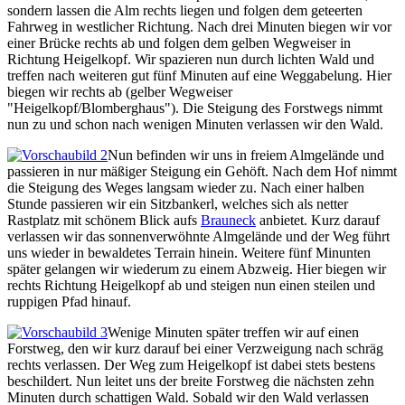
sondern lassen die Alm rechts liegen und folgen dem geteerten
Fahrweg in westlicher Richtung. Nach drei Minuten biegen wir vor
einer Brücke rechts ab und folgen dem gelben Wegweiser in
Richtung Heigelkopf. Wir spazieren nun durch lichten Wald und
treffen nach weiteren gut fünf Minuten auf eine Weggabelung. Hier
biegen wir rechts ab (gelber Wegweiser
"Heigelkopf/Blomberghaus"). Die Steigung des Forstwegs nimmt
nun zu und schon nach wenigen Minuten verlassen wir den Wald.
Nun befinden wir uns in freiem Almgelände und
passieren in nur mäßiger Steigung ein Gehöft. Nach dem Hof nimmt
die Steigung des Weges langsam wieder zu. Nach einer halben
Stunde passieren wir ein Sitzbankerl, welches sich als netter
Rastplatz mit schönem Blick aufs
Brauneck
anbietet. Kurz darauf
verlassen wir das sonnenverwöhnte Almgelände und der Weg führt
uns wieder in bewaldetes Terrain hinein. Weitere fünf Minunten
später gelangen wir wiederum zu einem Abzweig. Hier biegen wir
rechts Richtung Heigelkopf ab und steigen nun einen steilen und
ruppigen Pfad hinauf.
Wenige Minuten später treffen wir auf einen
Forstweg, den wir kurz darauf bei einer Verzweigung nach schräg
rechts verlassen. Der Weg zum Heigelkopf ist dabei stets bestens
beschildert. Nun leitet uns der breite Forstweg die nächsten zehn
Minuten durch schattigen Wald. Sobald wir den Wald verlassen