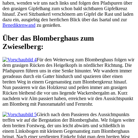
haben, wenden wir uns nach links und folgen den Pfadspuren über
den grasigen Gipfelhang zum schon bald sichtbaren Gipfelkreuz
hinauf. Zwei Sitzbankerl verschönern am Gipfel die Rast und laden
dazu ein, ausgiebig den herrlichen Blick über das Isartal und zur
Benediktenwand
zu genießen.
Über das Blomberghaus zum
Zwieselberg:
Für den Weiterweg zum Blomberghaus folgen wir
dem grasigen Rücken des Heigelkopfs in nördlicher Richtung. Die
Pfadspuren führen uns in eine Senke hinunter. Wir wandern immer
geradeaus durch ein Gatter hindurch und spazieren über einen
breiten Weg in einem Gegenanstieg zum Blombergkreuz hinauf.
Nun passieren wir das Holzkreuz und peilen immer am grasigen
Rücken bleibend die vor uns liegende Wackersbergalm an. Kurz
nachdem wir Alm passiert haben, erreichen wir den Aussichtspunkt
am Blomberg mit Panoramatafel und Fernrohr.
Gleich nach dem Passieren des Aussichtspunkts
treffen wir auf die Bergstation der Blombergbahn. Wir folgen weiter
dem breiten Forstweg, der uns leicht abwärts und schließlich in
einem Linksbogen mit kleinem Gegenanstieg zum Blomberghaus
bringt. Nach einer verdienten Einkehr folgt man dem breiten Weg