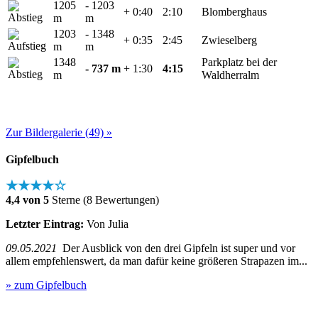
1205
- 1203
+ 0:40
2:10
Blomberghaus
m
m
1203
- 1348
+ 0:35
2:45
Zwieselberg
m
m
1348
Parkplatz bei der
- 737 m
+ 1:30
4:15
m
Waldherralm
Zur Bildergalerie (49) »
Gipfelbuch
★★★★☆
4,4 von 5
Sterne (8 Bewertungen)
Letzter Eintrag:
Von Julia
09.05.2021
Der Ausblick von den drei Gipfeln ist super und vor
allem empfehlenswert, da man dafür keine größeren Strapazen im...
» zum Gipfelbuch