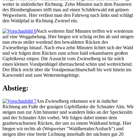
weiter in südöstlicher Richtung. Zehn Minuten nach dem Passieren
des Blomberghauses trifft man auf einen Schilderwald mit grünen
Wegweisern. Hier verlässt man den Fahrweg nach links und schlägt
den Waldpfad in Richtung Zwiesel ein.
Nach weiteren fünf Minuten treffen wir wiederum
auf eine Weggabelung. Hier biegen wir schräg rechts ab und steigen
nun etwas steiler werdend den bewaldeten Rücken des
Zwieselbergs hinauf. Nach etwa zehn Minuten lichtet sich der Wald
und wir folgen dem Rücken zum schon bald erkannbaren großen
Gipfelkreuz empor. Die Aussicht vom Zwieselberg ist für solch
einen kleinen Voralpenhügel überraschend schön und weitreichend.
Der Blick reicht über die Voralpennachbarschaft bis weit hinein ins
Karwendel und zum Wettersteingebirge.
Abstieg:
Am Zwieselberg erkennen wir in östlicher
Richtung am Fuße der grasigen Gipfelflanke die Schnaiter Alm. Wir
steigen nun zur Alm hinunter und wandern links an der Speckeralm
und der Schnaiter Alm vorbei. Wir folgen dabei immer dem
grasbewachsenen Rücken, der uns zu einem Waldrand bringt. Hier
biegen wir rechts ab (Wegweiser "Waldherralm/Arzbach") und
steigen über eine breite Lichtung innerhalb der nächsten gut 20