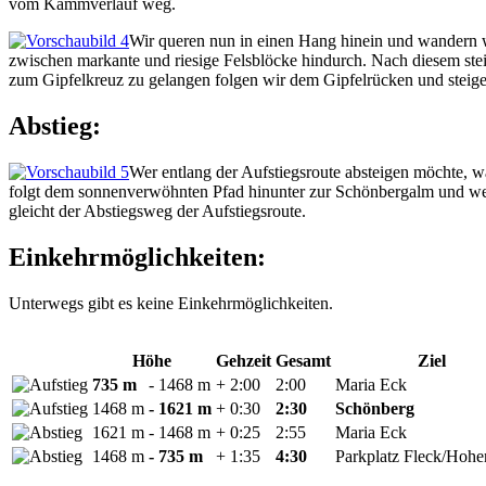
vom Kammverlauf weg.
Wir queren nun in einen Hang hinein und wandern w
zwischen markante und riesige Felsblöcke hindurch. Nach diesem stei
zum Gipfelkreuz zu gelangen folgen wir dem Gipfelrücken und steige
Abstieg:
Wer entlang der Aufstiegsroute absteigen möchte, 
folgt dem sonnenverwöhnten Pfad hinunter zur Schönbergalm und wei
gleicht der Abstiegsweg der Aufstiegsroute.
Einkehrmöglichkeiten:
Unterwegs gibt es keine Einkehrmöglichkeiten.
Höhe
Gehzeit
Gesamt
Ziel
735 m
- 1468 m
+ 2:00
2:00
Maria Eck
1468 m
- 1621 m
+ 0:30
2:30
Schönberg
1621 m
- 1468 m
+ 0:25
2:55
Maria Eck
1468 m
- 735 m
+ 1:35
4:30
Parkplatz Fleck/Hohe