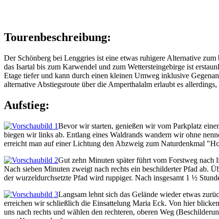
Tourenbeschreibung:
Der Schönberg bei Lenggries ist eine etwas ruhigere Alternative zu
das Isartal bis zum Karwendel und zum Wettersteingebirge ist erstaun
Etage tiefer und kann durch einen kleinen Umweg inklusive Gegenans
alternative Abstiegsroute über die Amperthalalm erlaubt es allerdings
Aufstieg:
Bevor wir starten, genießen wir vom Parkplatz ein
biegen wir links ab. Entlang eines Waldrands wandern wir ohne nenn
erreicht man auf einer Lichtung den Abzweig zum Naturdenkmal "Hohen
Gut zehn Minuten später führt vom Forstweg nach 
Nach sieben Minuten zweigt nach rechts ein beschilderter Pfad ab.
der wurzeldurchsetzte Pfad wird ruppiger. Nach insgesamt 1 ½ Stunde
Langsam lehnt sich das Gelände wieder etwas zurüc
erreichen wir schließlich die Einsattelung Maria Eck. Von hier blick
uns nach rechts und wählen den rechteren, oberen Weg (Beschilderu