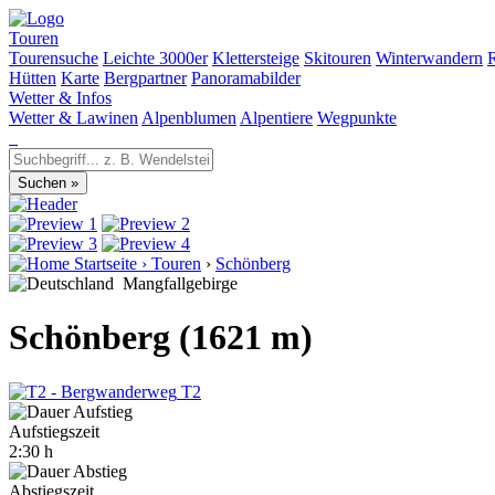
Touren
Tourensuche
Leichte 3000er
Klettersteige
Skitouren
Winterwandern
Hütten
Karte
Bergpartner
Panoramabilder
Wetter & Infos
Wetter & Lawinen
Alpenblumen
Alpentiere
Wegpunkte
Startseite
›
Touren
›
Schönberg
Mangfallgebirge
Schönberg (1621 m)
T2
Aufstiegszeit
2:30 h
Abstiegszeit