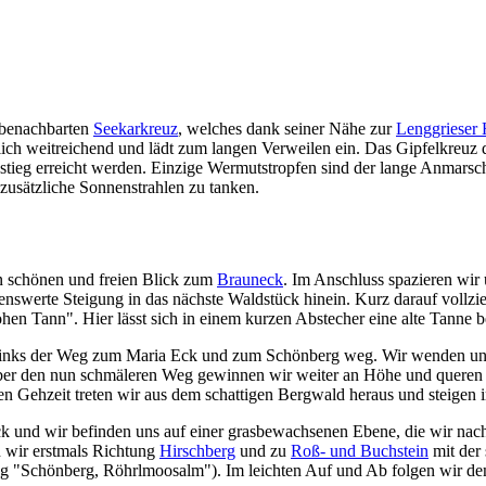
m benachbarten
Seekarkreuz
, welches dank seiner Nähe zur
Lenggrieser 
lich weitreichend und lädt zum langen Verweilen ein. Das Gipfelkreuz 
tieg erreicht werden. Einzige Wermutstropfen sind der lange Anmarsch
, zusätzliche Sonnenstrahlen zu tanken.
en schönen und freien Blick zum
Brauneck
. Im Anschluss spazieren wir
enswerte Steigung in das nächste Waldstück hinein. Kurz darauf vollzi
 Tann". Hier lässt sich in einem kurzen Abstecher eine alte Tanne bes
links der Weg zum Maria Eck und zum Schönberg weg. Wir wenden uns a
 Über den nun schmäleren Weg gewinnen wir weiter an Höhe und queren
n Gehzeit treten wir aus dem schattigen Bergwald heraus und steigen i
k und wir befinden uns auf einer grasbewachsenen Ebene, die wir nach
en wir erstmals Richtung
Hirschberg
und zu
Roß- und Buchstein
mit der
ng "Schönberg, Röhrlmoosalm"). Im leichten Auf und Ab folgen wir de