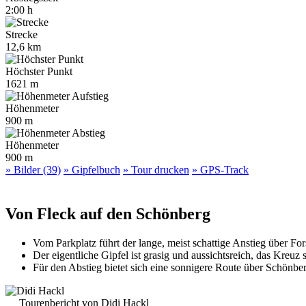
2:00 h
Strecke
12,6 km
Höchster Punkt
1621 m
Höhenmeter
900 m
Höhenmeter
900 m
» Bilder (39)
» Gipfelbuch
» Tour drucken
» GPS-Track
Von Fleck auf den Schönberg
Vom Parkplatz führt der lange, meist schattige Anstieg über
Der eigentliche Gipfel ist grasig und aussichtsreich, das Kreuz
Für den Abstieg bietet sich eine sonnigere Route über Schönbe
Tourenbericht von Didi Hackl