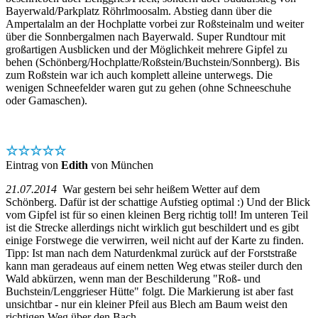
Bayerwald/Parkplatz Röhrlmoosalm. Abstieg dann über die
Ampertalalm an der Hochplatte vorbei zur Roßsteinalm und weiter
über die Sonnbergalmen nach Bayerwald. Super Rundtour mit
großartigen Ausblicken und der Möglichkeit mehrere Gipfel zu
behen (Schönberg/Hochplatte/Roßstein/Buchstein/Sonnberg). Bis
zum Roßstein war ich auch komplett alleine unterwegs. Die
wenigen Schneefelder waren gut zu gehen (ohne Schneeschuhe
oder Gamaschen).
☆☆☆☆☆
Eintrag von
Edith
von München
21.07.2014
War gestern bei sehr heißem Wetter auf dem
Schönberg. Dafür ist der schattige Aufstieg optimal :) Und der Blick
vom Gipfel ist für so einen kleinen Berg richtig toll! Im unteren Teil
ist die Strecke allerdings nicht wirklich gut beschildert und es gibt
einige Forstwege die verwirren, weil nicht auf der Karte zu finden.
Tipp: Ist man nach dem Naturdenkmal zurück auf der Forststraße
kann man geradeaus auf einem netten Weg etwas steiler durch den
Wald abkürzen, wenn man der Beschilderung "Roß- und
Buchstein/Lenggrieser Hütte" folgt. Die Markierung ist aber fast
unsichtbar - nur ein kleiner Pfeil aus Blech am Baum weist den
richtigen Weg über den Bach.