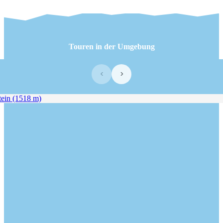
Touren in der Umgebung
‹
›
in (1518 m)