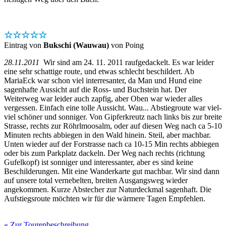
☆☆☆☆☆
Eintrag von
Bukschi (Wauwau)
von Poing
28.11.2011
Wir sind am 24. 11. 2011 raufgedackelt. Es war leider
eine sehr schattige route, und etwas schlecht beschildert. Ab
MariaEck war schon viel interresanter, da Man und Hund eine
sagenhafte Aussicht auf die Ross- und Buchstein hat. Der
Weiterweg war leider auch zapfig, aber Oben war wieder alles
vergessen. Einfach eine tolle Aussicht. Wau... Abstiegroute war viel-
viel schöner und sonniger. Von Gipferkreutz nach links bis zur breite
Strasse, rechts zur Röhrlmoosalm, oder auf diesen Weg nach ca 5-10
Minuten rechts abbiegen in den Wald hinein. Steil, aber machbar.
Unten wieder auf der Forstrasse nach ca 10-15 Min rechts abbiegen
oder bis zum Parkplatz dackeln. Der Weg nach rechts (richtung
Gufelkopf) ist sonniger und interessanter, aber es sind keine
Beschilderungen. Mit eine Wanderkarte gut machbar. Wir sind dann
auf unsere total vernebelten, breiten Ausgangsweg wieder
angekommen. Kurze Abstecher zur Naturdeckmal sagenhaft. Die
Aufstiegsroute möchten wir für die wärmere Tagen Empfehlen.
« Zur Tourenbeschreibung