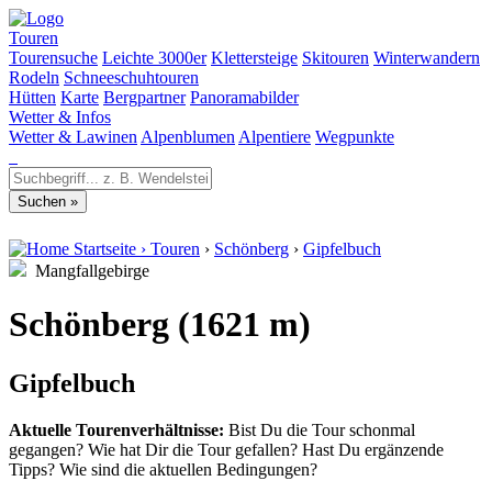
Touren
Tourensuche
Leichte 3000er
Klettersteige
Skitouren
Winterwandern
Rodeln
Schneeschuhtouren
Hütten
Karte
Bergpartner
Panoramabilder
Wetter & Infos
Wetter & Lawinen
Alpenblumen
Alpentiere
Wegpunkte
Startseite
›
Touren
›
Schönberg
›
Gipfelbuch
Mangfallgebirge
Schönberg (1621 m)
Gipfelbuch
Aktuelle Tourenverhältnisse:
Bist Du die Tour schonmal
gegangen? Wie hat Dir die Tour gefallen? Hast Du ergänzende
Tipps? Wie sind die aktuellen Bedingungen?