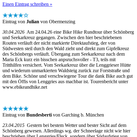
Einen Eintrag schreiben »
★★★★☆
Eintrag von
Julian
von Obermenzing
30.04.2026
Am 24.04.26 eine Bike Hike Rundtour über Schönberg
und Seekarkreuz gegangen. Zwischen den hier beschriebenen
Routen verläuft der nicht markierte Direktaufstieg, der von
Südwesten steil durch den Wald zieht und direkt zum Gipfelkreuz
des Schönbergs verläuft. Übergang zum Seekarkreuz nach dem
Maria Eck kurz ein bisschen anpsruchsvoller - T3, teils mit
Tritthilfen versichert. Vom Seekarkreuz über die Lenggrieser Hütte
und wiederum unmarkierten Waldsteig zurück zur Forststraße und
dem Bike. Schöne und verschwiegene Tour die dank Bike auch gut
mit den Öffis von Lenggries aus machbar ist. Tourenbericht unter
www.ebikeandhike.net
★★★★★
Eintrag von
Bundesberti
von Garching b. München
23.04.2015
Gestern bei bestem Wetter und bester Sicht auf dem
Schönberg gewesen. Allerdings wg. der Schneelage nicht wie hier
beschrieben über Lenggries/Fleck, sondern über Südaufstieg von