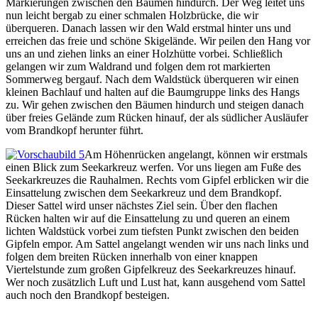
Markierungen zwischen den Bäumen hindurch. Der Weg leitet uns
nun leicht bergab zu einer schmalen Holzbrücke, die wir
überqueren. Danach lassen wir den Wald erstmal hinter uns und
erreichen das freie und schöne Skigelände. Wir peilen den Hang vor
uns an und ziehen links an einer Holzhütte vorbei. Schließlich
gelangen wir zum Waldrand und folgen dem rot markierten
Sommerweg bergauf. Nach dem Waldstück überqueren wir einen
kleinen Bachlauf und halten auf die Baumgruppe links des Hangs
zu. Wir gehen zwischen den Bäumen hindurch und steigen danach
über freies Gelände zum Rücken hinauf, der als südlicher Ausläufer
vom Brandkopf herunter führt.
Am Höhenrücken angelangt, können wir erstmals
einen Blick zum Seekarkreuz werfen. Vor uns liegen am Fuße des
Seekarkreuzes die Rauhalmen. Rechts vom Gipfel erblicken wir die
Einsattelung zwischen dem Seekarkreuz und dem Brandkopf.
Dieser Sattel wird unser nächstes Ziel sein. Über den flachen
Rücken halten wir auf die Einsattelung zu und queren an einem
lichten Waldstück vorbei zum tiefsten Punkt zwischen den beiden
Gipfeln empor. Am Sattel angelangt wenden wir uns nach links und
folgen dem breiten Rücken innerhalb von einer knappen
Viertelstunde zum großen Gipfelkreuz des Seekarkreuzes hinauf.
Wer noch zusätzlich Luft und Lust hat, kann ausgehend vom Sattel
auch noch den Brandkopf besteigen.