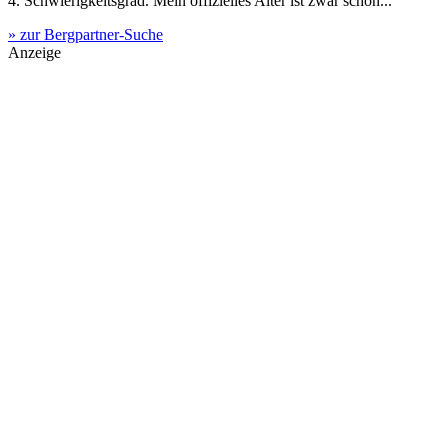
4. Schwierigkeitsgrad. Mein offizielles Alter ist zwar schon...
» zur Bergpartner-Suche
Anzeige