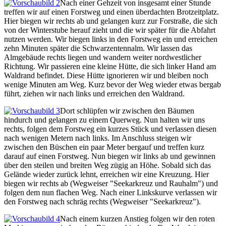
Nach einer Gehzeit von insgesamt einer Stunde
treffen wir auf einen Forstweg und einen überdachten Brotzeitplatz.
Hier biegen wir rechts ab und gelangen kurz zur Forstraße, die sich
von der Winterstube herauf zieht und die wir später für die Abfahrt
nutzen werden. Wir biegen links in den Forstweg ein und erreichen
zehn Minuten später die Schwarzentennalm. Wir lassen das
Almgebäude rechts liegen und wandern weiter nordwestlicher
Richtung. Wir passieren eine kleine Hütte, die sich linker Hand am
Waldrand befindet. Diese Hütte ignorieren wir und bleiben noch
wenige Minuten am Weg. Kurz bevor der Weg wieder etwas bergab
führt, ziehen wir nach links und erreichen den Waldrand.
Dort schlüpfen wir zwischen den Bäumen
hindurch und gelangen zu einem Querweg. Nun halten wir uns
rechts, folgen dem Forstweg ein kurzes Stück und verlassen diesen
nach wenigen Metern nach links. Im Anschluss steigen wir
zwischen den Büschen ein paar Meter bergauf und treffen kurz
darauf auf einen Forstweg. Nun biegen wir links ab und gewinnen
über den steilen und breiten Weg zügig an Höhe. Sobald sich das
Gelände wieder zurück lehnt, erreichen wir eine Kreuzung. Hier
biegen wir rechts ab (Wegweiser "Seekarkreuz und Rauhalm") und
folgen dem nun flachen Weg. Nach einer Linkskurve verlassen wir
den Forstweg nach schräg rechts (Wegweiser "Seekarkreuz").
Nach einem kurzen Anstieg folgen wir den roten