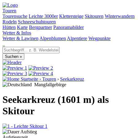
Touren
Tourensuche
Leichte 3000er
Klettersteige
Skitouren
Winterwandern
Rodeln
Schneeschuhtouren
Hütten
Karte
Bergpartner
Panoramabilder
Wetter & Infos
Wetter & Lawinen
Alpenblumen
Alpentiere
Wegpunkte
Startseite
›
Touren
›
Seekarkreuz
Mangfallgebirge
Seekarkreuz (1601 m) als
Skitour
1
Aufstiegszeit