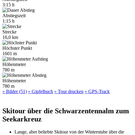
3:15 h
Abstiegszeit
1:15 h
Strecke
16,0 km
Höchster Punkt
1601 m
Höhenmeter
780 m
Höhenmeter
780 m
» Bilder (51)
» Gipfelbuch
» Tour drucken
» GPS-Track
Skitour über die Schwarzentennalm zum
Seekarkreuz
Lange, aber beliebte Skitour von der Winterstube über die