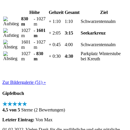
Höhe
Gehzeit
Gesamt
Ziel
830
- 1027
+ 1:10
1:10
Schwarzentennalm
m
m
1027
- 1601
+ 2:05
3:15
Seekarkreuz
m
m
1601
- 1027
+ 0:45
4:00
Schwarzentennalm
m
m
1027
- 830
Parkplatz Winterstube
+ 0:30
4:30
m
m
bei Kreuth
Zur Bildergalerie (51) »
Gipfelbuch
★★★★★
4,5 von 5
Sterne (2 Bewertungen)
Letzter Eintrag:
Von Max
01.02.2022
Vielen Dank für die ausführliche und sehr nützliche