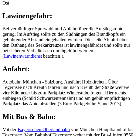
Ost
Lawinengefahr:
Bei vernünftiger Spurwahl und Abfahrt über die Aufstiegsroute
gering. Im Aufstieg sollte zu den Südhängen des Brandkopfs ein
gebührender Abstand eingehalten werden. Die steile Abfahrt über
den Osthang des Seekarkreuzes ist lawinengefährdet und sollte nur
bei sicheren Verhältnissen durchgeführt werden
(
Lawinenwarndienst
beachten!).
Anfahrt:
Autobahn München - Salzburg, Ausfahrt Holzkirchen. Über
Tegernsee nach Kreuth fahren und nach Kreuth der Straße weitere
vier Kilometer bis zum Parkplatz Winterstube folgen. Hier rechts
einbiegen (Schild Schwarzentennalm) und am gebührenpflichtigen
Parkplatz das Auto abstellen (3 Euro Parkgebühr, Stand 2013).
Mit Bus & Bahn:
Mit der
Bayerischen Oberlandbahn
von München Hauptbahnhof bis
Tegernsee. Vom Bahnhof Tegernsee weiter mit der Bus-Linien 9550