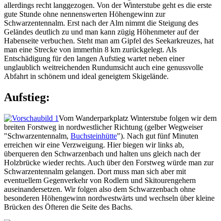
allerdings recht langgezogen. Von der Winterstube geht es die erste
gute Stunde ohne nennenswerten Höhengewinn zur
Schwarzentennalm. Erst nach der Alm nimmt die Steigung des
Geländes deutlich zu und man kann zügig Höhenmeter auf der
Habenseite verbuchen. Steht man am Gipfel des Seekarkreuzes, hat
man eine Strecke von immerhin 8 km zurückgelegt. Als
Entschädigung für den langen Aufstieg wartet neben einer
unglaublich weitreichenden Rundumsicht auch eine genussvolle
Abfahrt in schönem und ideal geneigtem Skigelände.
Aufstieg:
Vom Wanderparkplatz Winterstube folgen wir dem
breiten Forstweg in nordwestlicher Richtung (gelber Wegweiser
"Schwarzentennalm,
Buchsteinhütte
"). Nach gut fünf Minuten
erreichen wir eine Verzweigung. Hier biegen wir links ab,
überqueren den Schwarzenbach und halten uns gleich nach der
Holzbrücke wieder rechts. Auch über den Forstweg würde man zur
Schwarzentennalm gelangen. Dort muss man sich aber mit
eventuellem Gegenverkehr von Rodlern und Skitourengehern
auseinandersetzen. Wir folgen also dem Schwarzenbach ohne
besonderen Höhengewinn nordwestwärts und wechseln über kleine
Brücken des Öfteren die Seite des Bachs.