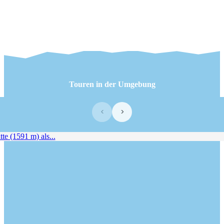
Touren in der Umgebung
‹
›
 (1591 m) als...