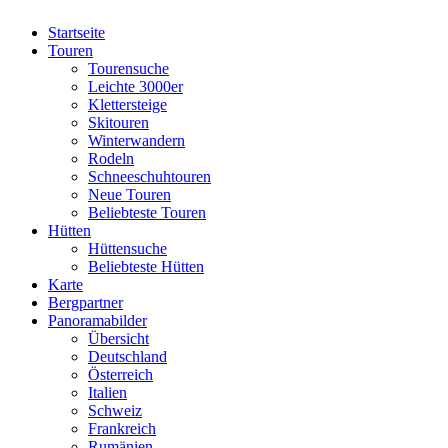
Startseite
Touren
Tourensuche
Leichte 3000er
Klettersteige
Skitouren
Winterwandern
Rodeln
Schneeschuhtouren
Neue Touren
Beliebteste Touren
Hütten
Hüttensuche
Beliebteste Hütten
Karte
Bergpartner
Panoramabilder
Übersicht
Deutschland
Österreich
Italien
Schweiz
Frankreich
Rumänien