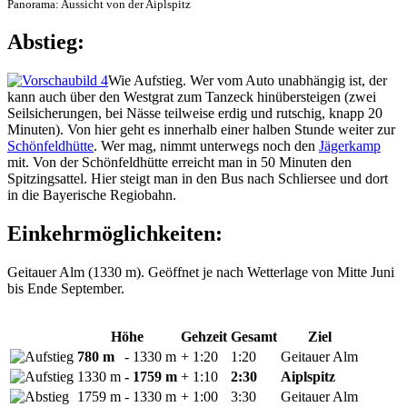
Panorama: Aussicht von der Aiplspitz
Abstieg:
Wie Aufstieg. Wer vom Auto unabhängig ist, der
kann auch über den Westgrat zum Tanzeck hinübersteigen (zwei
Seilsicherungen, bei Nässe teilweise erdig und rutschig, knapp 20
Minuten). Von hier geht es innerhalb einer halben Stunde weiter zur
Schönfeldhütte
. Wer mag, nimmt unterwegs noch den
Jägerkamp
mit. Von der Schönfeldhütte erreicht man in 50 Minuten den
Spitzingsattel. Hier steigt man in den Bus nach Schliersee und dort
in die Bayerische Regiobahn.
Einkehrmöglichkeiten:
Geitauer Alm (1330 m). Geöffnet je nach Wetterlage von Mitte Juni
bis Ende September.
Höhe
Gehzeit
Gesamt
Ziel
780 m
- 1330 m
+ 1:20
1:20
Geitauer Alm
1330 m
- 1759 m
+ 1:10
2:30
Aiplspitz
1759 m
- 1330 m
+ 1:00
3:30
Geitauer Alm