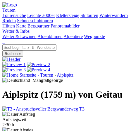
Touren
Tourensuche
Leichte 3000er
Klettersteige
Skitouren
Winterwandern
Rodeln
Schneeschuhtouren
Hütten
Karte
Bergpartner
Panoramabilder
Wetter & Infos
Wetter & Lawinen
Alpenblumen
Alpentiere
Wegpunkte
Startseite
›
Touren
›
Aiplspitz
Mangfallgebirge
Aiplspitz (1759 m) von Geitau
T3
Aufstiegszeit
2:30 h