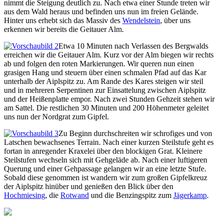
nimmt die Steigung deutlich zu. Nach etwa einer Stunde treten wir
aus dem Wald heraus und befinden uns nun im freien Gelände.
Hinter uns erhebt sich das Massiv des
Wendelstein
, über uns
erkennen wir bereits die Geitauer Alm.
Etwa 10 Minuten nach Verlassen des Bergwalds
erreichen wir die Geitauer Alm. Kurz vor der Alm biegen wir rechts
ab und folgen den roten Markierungen. Wir queren nun einen
grasigen Hang und steuern über einen schmalen Pfad auf das Kar
unterhalb der Aiplspitz zu. Am Rande des Kares steigen wir steil
und in mehreren Serpentinen zur Einsattelung zwischen Aiplspitz
und der Heißenplatte empor. Nach zwei Stunden Gehzeit stehen wir
am Sattel. Die restlichen 30 Minuten und 200 Höhenmeter geleitet
uns nun der Nordgrat zum Gipfel.
Zu Beginn durchschreiten wir schrofiges und von
Latschen bewachsenes Terrain. Nach einer kurzen Steilstufe geht es
fortan in anregender Kraxelei über den blockigen Grat. Kleinere
Steilstufen wechseln sich mit Gehgeläde ab. Nach einer luftigeren
Querung und einer Gehpassage gelangen wir an eine letzte Stufe.
Sobald diese genommen ist wandern wir zum großen Gipfelkreuz
der Aiplspitz hinüber und genießen den Blick über den
Hochmiesing
, die
Rotwand
und die Benzingspitz zum
Jägerkamp
.