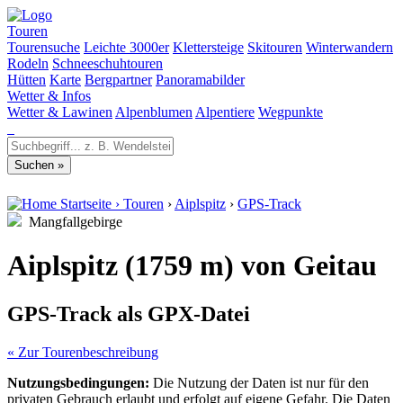
Touren
Tourensuche
Leichte 3000er
Klettersteige
Skitouren
Winterwandern
Rodeln
Schneeschuhtouren
Hütten
Karte
Bergpartner
Panoramabilder
Wetter & Infos
Wetter & Lawinen
Alpenblumen
Alpentiere
Wegpunkte
Startseite
›
Touren
›
Aiplspitz
›
GPS-Track
Mangfallgebirge
Aiplspitz (1759 m) von Geitau
GPS-Track als GPX-Datei
« Zur Tourenbeschreibung
Nutzungsbedingungen:
Die Nutzung der Daten ist nur für den
privaten Gebrauch erlaubt und erfolgt auf eigene Gefahr. Die Daten