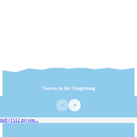
Touren in der Umgebung
‹
›
fl (1512 m) von...